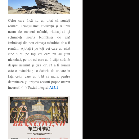
Celor care încă nu aţi uitat că sunteţi
români, urmaşii unei civilizaţii şi ai unui
neam de oameni mândri, ridicaţi-vă şi
schimbaţi soarta României de azi!
Îmbrăcaţi din nou cămaşa mândriei de a fi
români. Ajutaţi-i pe toţi cei care au uitat
cine sunt, pe toţi cei care nu au ştiut
niciodată, pe toţi cei care au învăţat strâmb
despre neamul şi ţara lor, că a fi român
este o mândrie şi o datorie de onoare în
faţa celor care au trăit şi murit pentru
demnitatea şi liniştea acestui popor mereu
încercat! (...) Textul integral
AICI