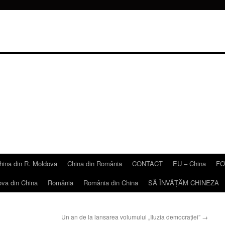
hina din R. Moldova
China din România
CONTACT
EU – China
FO
ova din China
România
România din China
SĂ ÎNVĂŢĂM CHINEZA
Un an de la lansarea volumului „Iluzia democraţiei”
→