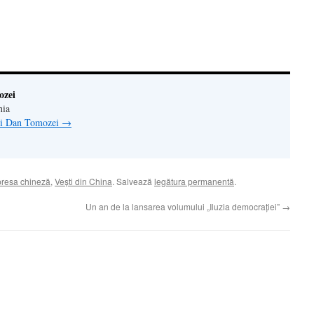
de
tră
ozei
nia
lui Dan Tomozei
→
presa chineză
,
Veşti din China
. Salvează
legătura permanentă
.
Un an de la lansarea volumului „Iluzia democraţiei”
→