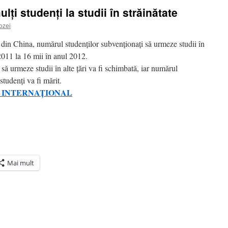
lţi studenţi la studii în străinătate
ozei
 din China, numărul studenţilor subvenţionaţi să urmeze studii în
 2011 la 16 mii în anul 2012.
să urmeze studii în alte ţări va fi schimbată, iar numărul
studenţi va fi mărit.
 INTERNAŢIONAL
Mai mult
ră
n(Se