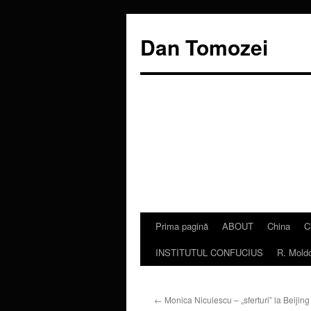
Dan Tomozei
Prima pagină
ABOUT
China
C
Sari
INSTITUTUL CONFUCIUS
R. Mold
la
conținut
←
Monica Niculescu – „sferturi” la Beijing