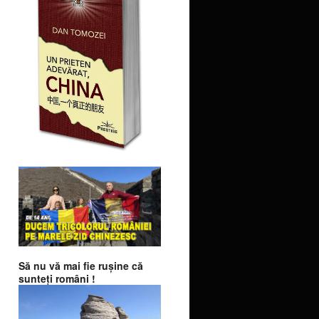
Să nu vă mai fie ruşine că
sunteţi români !