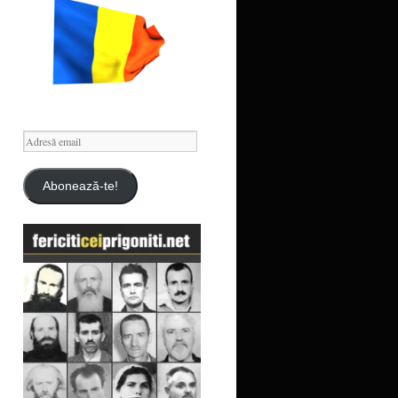
Adresă
email
Abonează-te!