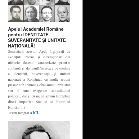
Apelul Academiei Române
pentru IDENTITATE,
SUVERANITATE ŞI UNITATE
NAŢIONALĂ!
Semnatarii acestui Apel, îngrijoraţi de
evoluţiile interne şi internaţionale din
ultimele decenii, caracterizate printr-o
continuă şi alarmantă încercare de erodare
a identităţii, suveranităţii şi unităţii
naţionale a României, cu multe acţiuni
plasate sub semnul globalismului nivelator
sau al unei exagerate „corectitudini
politice”, dar şi cu multe acţiuni îndreptate
direct împotriva Statului şi Poporului
Român (...)
Textul integral
AICI