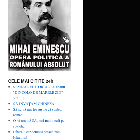
CELE MAI CITITE 24h
SEMNAL EDITORIAL | A apărut
"DINCOLO DE MARELE ZID"
VOL. I
SĂ ÎNVĂŢĂM CHINEZA
Să nu vă mai fie rușine că sunteți
români !
O să urâm SUA, mai mult decât pe
sovietici!
Liberalii cer demisia preşedintelui
Iohannis!