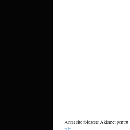
Acest site folosește Akismet pentru
tale
.