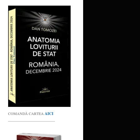
COMANDĂ CARTEA
AICI
_________________________