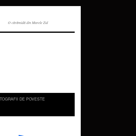
O cărămidă din Marele Zid
TOGRAFII DE POVESTE