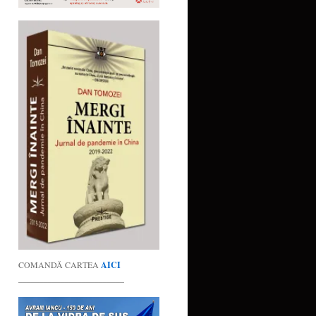
COMANDĂ CARTEA
AICI
_________________________