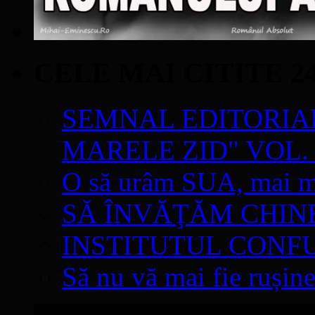
CELE MAI CITITE 2
SEMNAL EDITORIAL 
MARELE ZID" VOL. 
O să urâm SUA, mai mul
SĂ ÎNVĂŢĂM CHIN
INSTITUTUL CONF
Să nu vă mai fie rușine