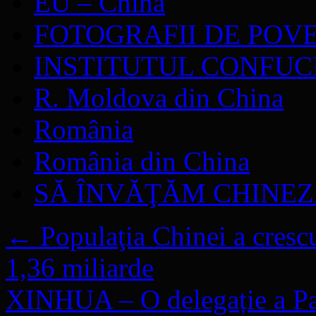
EU – China
FOTOGRAFII DE POV
INSTITUTUL CONFUC
R. Moldova din China
România
România din China
SĂ ÎNVĂŢĂM CHINE
←
Populaţia Chinei a crescu
1,36 miliarde
XINHUA – O delegație a Pa