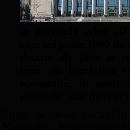
în perioada celor „D
care cei peste 2000 de 
decizie ale ţării se r
teme ale lucrărilor v
economice, în context
generale” sau direcţii 
Timp de două săptămâni, 
Naţionale a Reprezentanţi