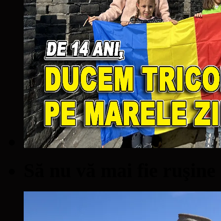
Să nu vă mai fie ruşine