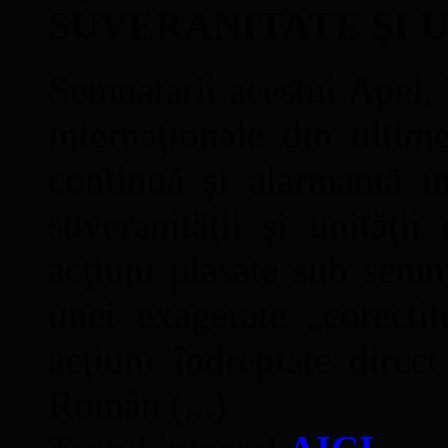
SUVERANITATE ŞI 
Semnatarii acestui Apel, î
internaţionale din ultime
continuă şi alarmantă în
suveranităţii şi unităţi
acţiuni plasate sub semn
unei exagerate „corectit
acţiuni îndreptate direc
Român (...)