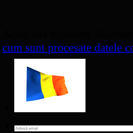
Acest site folosește Akisme
cum sunt procesate datele co
Adresă
email