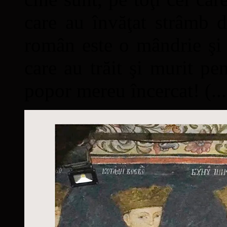
care au învăţat strâmb d
român este o mândrie şi 
care au trăit şi murit pe
popor mereu încercat! (...