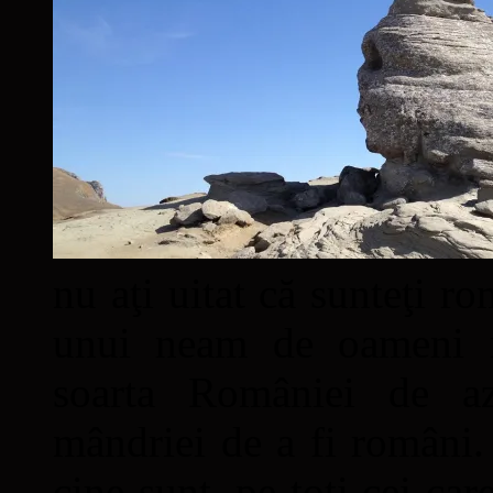
nu aţi uitat că sunteţi ro
unui neam de oameni mâ
soarta României de a
mândriei de a fi români. 
cine sunt, pe toţi cei car