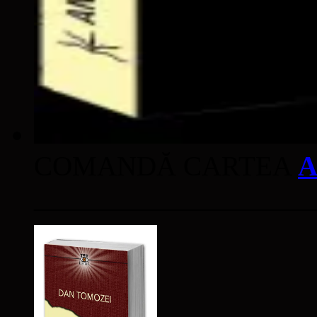
COMANDĂ CARTEA
A
____________________