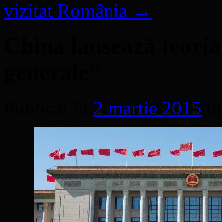
vizitat România
→
China lansează teoria
generale”
Publicat în
2 martie 2015
d