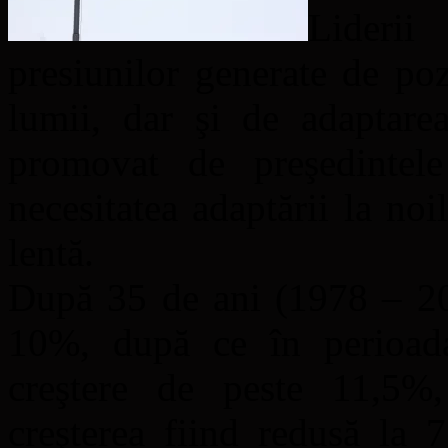
Liderii
presiunilor generate de po
lumii, dar şi de adaptare
promovat de preşedintel
necesitatea adaptării la noil
lentă.
După 35 de ani (1978 – 20
10%, după ce în perioad
creştere de peste 11,5%,
creşterea fiind redusă la