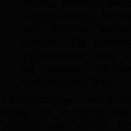
Jinping, denumită
teor
Aceasta vizează, într-
unei societăţi mode
reformei,
(3)
promova
reglementarea strictă a
vor constitui obiectiv
modernizarea Chinei.
China parcurge o etapă co
rapide atât în interior câ
presiuni care privesc înce