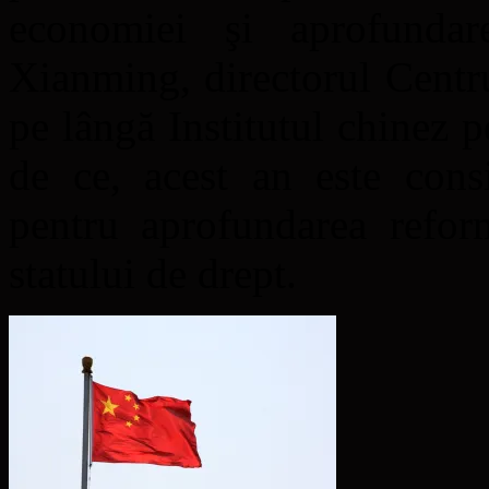
economiei şi aprofundar
Xianming, directorul Centr
pe lângă Institutul chinez 
de ce, acest an este cons
pentru aprofundarea refor
statului de drept.