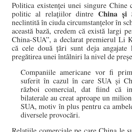
Politica existenţei unei singure Chine
China şi
politic al relaţiilor dintre
neclintită în ciuda circumstanţelor în s
această bază, credem că există largi p
China-SUA”, a declarat premierul Li K
că cele două ţări sunt deja angajate 
pregătirea unei întâlniri la nivel de preş
Companiile americane vor fi prim
suferit în cazul în care SUA şi Ch
război comercial, dat fiind că inv
bilaterale au creat aproape un milio
SUA, motiv în plus pentru ca ambele
diversele provocări.
Relaţiile comerciale pe care China le s