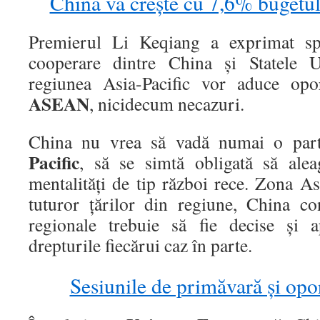
China va crește cu 7,6% bugetul
Premierul Li Keqiang a exprimat spe
cooperare dintre China şi Statele U
regiunea Asia-Pacific vor aduce opor
ASEAN
, nicidecum necazuri.
China nu vrea să vadă numai o par
Pacific
, să se simtă obligată să alea
mentalităţi de tip război rece. Zona A
tuturor ţărilor din regiune, China co
regionale trebuie să fie decise şi a
drepturile fiecărui caz în parte.
Sesiunile de primăvară şi opo