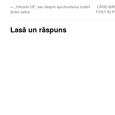
←
„Vitezele UE” sau despre aprofundarea izolării
CÂND MAM
țărilor estice
FOST ÎN P
Lasă un răspuns