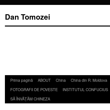
Dan Tomozei
Sari
Prima pagină
ABOUT
China
China din R. Moldova
la
FOTOGRAFII DE POVESTE
INSTITUTUL CONFUCIUS
conținut
SĂ ÎNVĂŢĂM CHINEZA