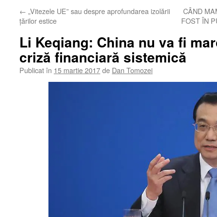
←
„Vitezele UE” sau despre aprofundarea izolării
CÂND MAM
țărilor estice
FOST ÎN P
Li Keqiang: China nu va fi mar
criză financiară sistemică
Publicat în
15 martie 2017
de
Dan Tomozei