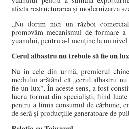
yuanului pentru a stimula exporturil
afecta restructurarea şi modernizarea se
„Nu dorim nici un război comercia
promovăm mecanismul de formare a c
yuanului, pentru a-l menţine la un nivel 
Cerul albastru nu trebuie să fie un lu
Nu în cele din urmă, premierul chin
mediului arătând că „cerul albastru nu v
fie un lux”. În aceste sens, a fost const
lucru format din specialişti, fiind luat
pentru a limia consumul de cărbune, em
de seră şi producţiile generatoare de pul
Relaţia cu Taiwanul