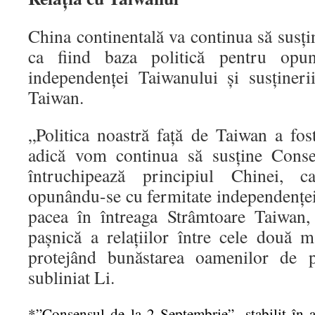
China continentală va continua să susţ
ca fiind baza politică pentru opu
independenţei Taiwanului şi susţineri
Taiwan.
„Politica noastră faţă de Taiwan a fos
adică vom continua să susţine Conse
întruchipează principiul Chinei, c
opunându-se cu fermitate independenţei
pacea în întreaga Strâmtoare Taiwan,
paşnică a relaţiilor între cele două m
protejând bunăstarea oamenilor de 
subliniat Li.
*”Consensul de la 2 Septembrie”, stabilit în