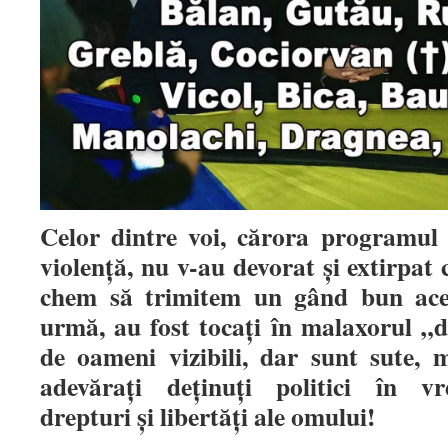
Celor dintre voi, cărora programul 
violență, nu v-au devorat și extirpat 
chem să trimitem un gând bun acel
urmă, au fost tocați în malaxorul „
de oameni vizibili, dar sunt sute, mii
adevărați deținuți politici în v
drepturi și libertăți ale omului!