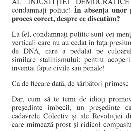
AL INJUSTIȚIEI DEMOCRATICE d
În absența unor 
condamnați politic!
proces corect, despre ce discutăm?
La fel, condamnați politic sunt cei men
verticali care nu au cedat în fața presiu
de DNA, care a pedalat pe culoare
similare stalinismului: pentru acoperi
inventat fapte civile sau penale!
Ca de fiecare dată, de sărbători primesc
Dar, cum să te temi de idioți promov
președinte imbecil, un președinte c
cadavrele Colectiv și ale Revoluției 
care mimează prost și ridicol compasiu