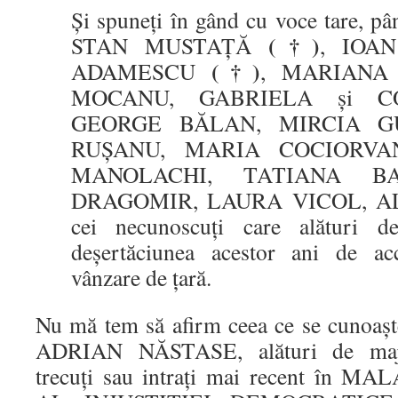
Și spuneți în gând cu voce tare, pâ
(†)
STAN MUSTAȚĂ
, IOA
(†)
ADAMESCU
, MARIANA 
MOCANU, GABRIELA și CO
GEORGE BĂLAN, MIRCIA G
RUȘANU, MARIA COCIORV
MANOLACHI, TATIANA B
DRAGOMIR, LAURA VICOL, ALI
cei necunoscuți care alături d
deșertăciunea acestor ani de ac
vânzare de țară.
Nu mă tem să afirm ceea ce se cuno
ADRIAN NĂSTASE, alături de majori
trecuți sau intrați mai recent în