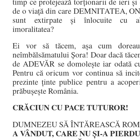
timp ce protejează torționarii de ieri ș
de o viață din care DEMNITATEA,
sunt extirpate și înlocuite cu ab
imoralitatea?
Ei vor să tăcem, așa cum doreau c
neîmbălsămatului Șora! Doar dacă tăcem
de ADEVĂR se domolește iar odată cu 
Pentru că oricum vor continua să incite
prezinte ținte publice pentru a acoper
prăbușește România.
CRĂCIUN CU PACE TUTUROR!
DUMNEZEU SĂ ÎNTĂREASCĂ RO
A VÂNDUT,
CARE NU ȘI-A PIERD