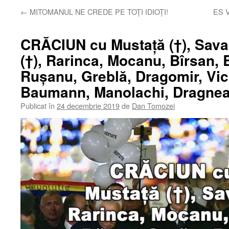
←
MITOMANUL NE CREDE PE TOȚI IDIOȚI!
ES V
CRĂCIUN cu Mustață (†), Sava 
(†), Rarinca, Mocanu, Bîrsan, 
Rușanu, Greblă, Dragomir, Vico
Baumann, Manolachi, Dragnea
Publicat în
24 decembrie 2019
de
Dan Tomozei