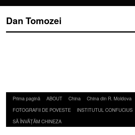
Dan Tomozei
Sari
Prima pagină
ABOUT
China
China din R. Moldova
la
FOTOGRAFII DE POVESTE
INSTITUTUL CONFUCIUS
conținut
SĂ ÎNVĂŢĂM CHINEZA