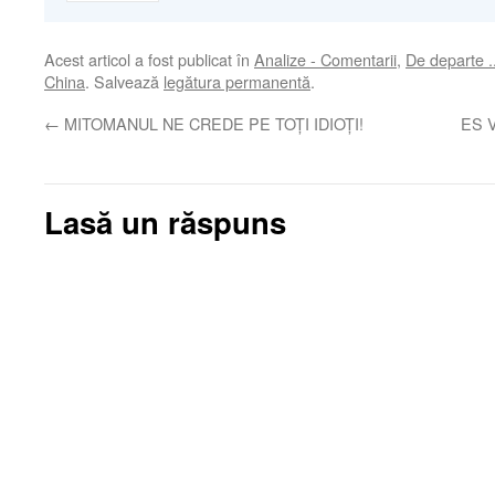
Acest articol a fost publicat în
Analize - Comentarii
,
De departe .
China
. Salvează
legătura permanentă
.
←
MITOMANUL NE CREDE PE TOȚI IDIOȚI!
ES V
Lasă un răspuns