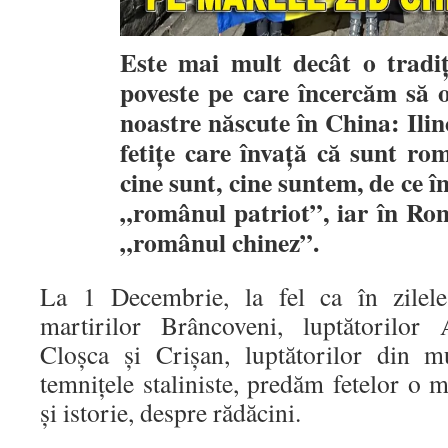
Este mai mult decât o tradiț
poveste pe care încercăm să o
noastre născute în China: Ili
fetițe care învață că sunt ro
cine sunt, cine suntem, de ce î
„românul patriot”, iar în Ro
„românul chinez”.
La 1 Decembrie, la fel ca în zilel
martirilor Brâncoveni, luptătorilor
Cloșca și Crișan, luptătorilor din m
temnițele staliniste, predăm fetelor o 
și istorie, despre rădăcini.