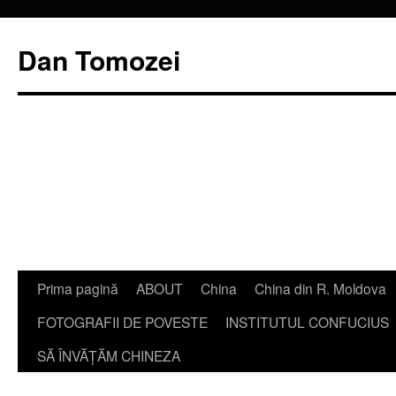
Dan Tomozei
Sari
Prima pagină
ABOUT
China
China din R. Moldova
la
FOTOGRAFII DE POVESTE
INSTITUTUL CONFUCIUS
conținut
SĂ ÎNVĂŢĂM CHINEZA