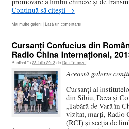
promovare a limbii chineze şi de transmi
Continuă să citești
→
Mai multe galerii
|
Lasă un comentariu
Cursanţi Confucius din România
Radio China Internaţional, 201
Publicat în
23 iulie 2013
de
Dan Tomozei
Această galerie conț
Cursanţi ai institutel
din Sibiu, Deva şi Con
„Tabără de Vară în Ch
vizitat, marţi, Radio
(RCI) şi secţia de li