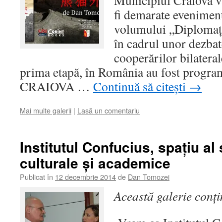
Municipiul Craiova va
fi demarate eveniment
volumului „Diplomaţia
în cadrul unor dezbat
cooperărilor bilater
prima etapă, în România au fost progra
CRAIOVA …
Continuă să citești
→
Mai multe galerii
|
Lasă un comentariu
Institutul Confucius, spaţiu al
culturale şi academice
Publicat în
12 decembrie 2014
de
Dan Tomozei
Această galerie conț