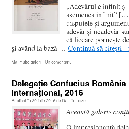
„Adevărul e infinit și
asemenea infinit” […]
disputele și argumentă
adevăr și neadevăr su
că fiecare pornește de
și având la bază …
Continuă să citești
Mai multe galerii
|
Un comentariu
Delegaţie Confucius România 
Internaţional, 2016
Publicat în
20 iulie 2016
de
Dan Tomozei
Această galerie conț
O impresionantă dele