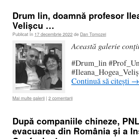
Drum lin, doamnă profesor Il
Velișcu …
Publicat în
17 decembrie 2022
de
Dan Tomozei
Această galerie conț
#Drum_lin #Prof_Un
#Ileana_Hogea_Veli
Continuă să citești
Mai multe galerii
|
2 comentarii
După companiile chineze, PNL
evacuarea din România și a Ins