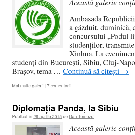
Această galerie conț
Ambasada Republicii
a găzduit, duminică, c
concursului „Podul l
studenților, transmite
Xinhua. La eveniment
studenți din București, Sibiu, Cluj-Napo
Brașov, tema …
Continuă să citești
→
Mai multe galerii
|
7 comentarii
Diplomația Panda, la Sibiu
Publicat în
29 aprilie 2015
de
Dan Tomozei
Această galerie conț