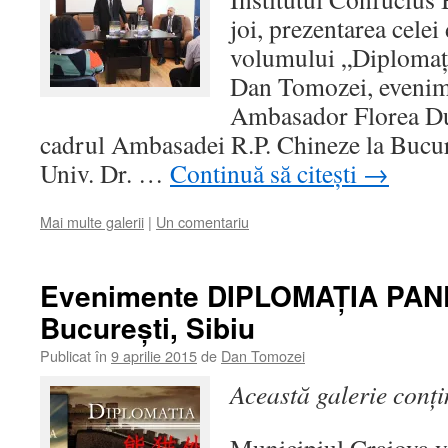
joi, prezentarea celei 
volumului „Diplomaț
Dan Tomozei, evenime
Ambasador Florea Dum
cadrul Ambasadei R.P. Chineze la Bucur
Univ. Dr. …
Continuă să citești
→
Mai multe galerii
|
Un comentariu
Evenimente DIPLOMAŢIA PAND
Bucureşti, Sibiu
Publicat în
9 aprilie 2015
de
Dan Tomozei
Această galerie conț