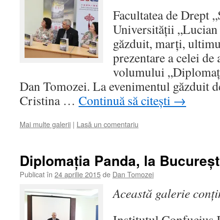
Facultatea de Drept 
Universității „Lucian
găzduit, marți, ultim
prezentare a celei de 
volumului „Diplomaț
Dan Tomozei. La evenimentul găzduit de
Cristina …
Continuă să citești
→
Mai multe galerii
|
Lasă un comentariu
Diplomația Panda, la Bucureșt
Publicat în
24 aprilie 2015
de
Dan Tomozei
Această galerie conț
Institutul Confucius 