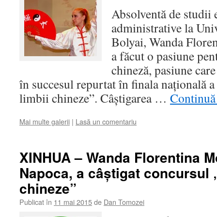
Absolventă de studii
administrative la Uni
Bolyai, Wanda Floren
a făcut o pasiune pen
chineză, pasiune care 
în succesul repurtat în finala naţională 
limbii chineze”. Câştigarea …
Continuă 
Mai multe galerii
|
Lasă un comentariu
XINHUA – Wanda Florentina Mot
Napoca, a câştigat concursul 
chineze”
Publicat în
11 mai 2015
de
Dan Tomozei