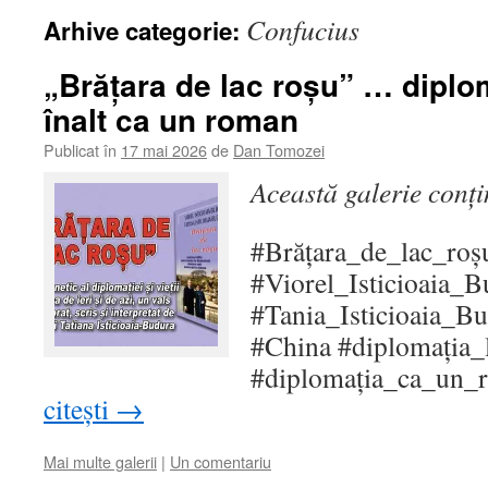
Confucius
Arhive categorie:
„Brățara de lac roșu” … diplom
înalt ca un roman
Publicat în
17 mai 2026
de
Dan Tomozei
Această galerie conț
#Brățara_de_lac_roș
#Viorel_Isticioaia_B
#Tania_Isticioaia_B
#China #diplomația_l
#diplomația_ca_un
citești
→
Mai multe galerii
|
Un comentariu