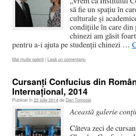
„Vrem ca Institutul 
să fie un spaţiu în ca
culturale şi academice
condiţiile în care din
chinezi am găsit foart
pentru a-i ajuta pe studenţii chinezi …
C
Mai multe galerii
|
Lasă un comentariu
Cursanţi Confucius din Român
Internaţional, 2014
Publicat în
22 iulie 2014
de
Dan Tomozei
Această galerie conț
Câteva zeci de cursanţi