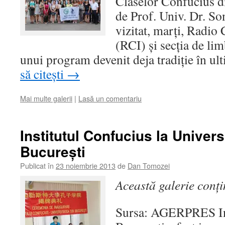
Claselor Confucius d
de Prof. Univ. Dr. S
vizitat, marţi, Radio
(RCI) şi secţia de li
unui program devenit deja tradiţie în u
să citești
→
Mai multe galerii
|
Lasă un comentariu
Institutul Confucius la Univers
Bucureşti
Publicat în
23 noiembrie 2013
de
Dan Tomozei
Această galerie conț
Sursa: AGERPRES Ins