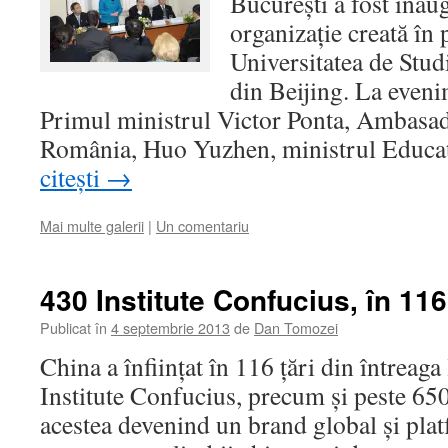
București a fost inaug
organizație creată în 
Universitatea de Studi
din Beijing. La eveni
Primul ministrul Victor Ponta, Ambasad
România, Huo Yuzhen, ministrul Educa
citești
→
Mai multe galerii
|
Un comentariu
430 Institute Confucius, în 116 
Publicat în
4 septembrie 2013
de
Dan Tomozei
China a înfiinţat în 116 ţări din întrea
Institute Confucius, precum şi peste 65
acestea devenind un brand global şi pla