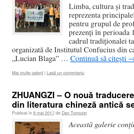
Limba, cultura și trad
reprezenta principale
pentru grupul de profe
prezenți în perioada 
cadrul tradiționalei t
organizată de Institutul Confucius din ca
„Lucian Blaga” …
Continuă să citești
Mai multe galerii
|
Lasă un comentariu
ZHUANGZI – O nouă traducere
din literatura chineză antică
Publicat în
8 mai 2017
de
Dan Tomozei
Această galerie conț