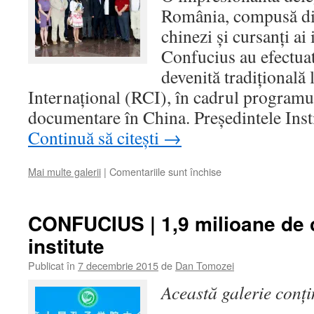
România, compusă di
chinezi şi cursanţi ai 
Confucius au efectuat
devenită tradiţională
Internaţional (RCI), în cadrul programul
documentare în China. Preşedintele Ins
Continuă să citești
→
pentru
Mai multe galerii
|
Comentariile sunt închise
Delegaţie
Confucius
România
CONFUCIUS | 1,9 milioane de c
la
institute
Radio
China
Publicat în
7 decembrie 2015
de
Dan Tomozei
Internaţional,
2016
Această galerie conț