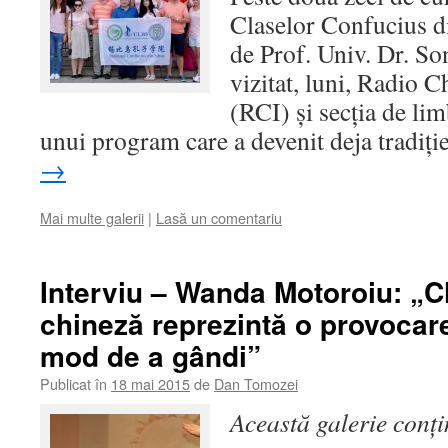
Claselor Confucius d
de Prof. Univ. Dr. S
vizitat, luni, Radio C
(RCI) şi secţia de li
unui program care a devenit deja tradiţ
→
Mai multe galerii
|
Lasă un comentariu
Interviu – Wanda Motoroiu: „C
chineză reprezintă o provocar
mod de a gândi”
Publicat în
18 mai 2015
de
Dan Tomozei
Această galerie conț