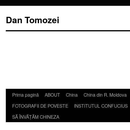
Dan Tomozei
Sari
Prima pagină
ABOUT
China
China din R. Moldova
la
FOTOGRAFII DE POVESTE
INSTITUTUL CONFUCIUS
conținut
SĂ ÎNVĂŢĂM CHINEZA