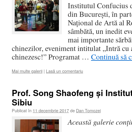
Institutul Confucius 
din București, în par
Naţional de Artă al R
sâmbătă, un inedit ev
mai importante sărbăt
chinezilor, eveniment intitulat „Intră cu
chinezesc!” Programat …
Continuă să c
Mai multe galerii
|
Lasă un comentariu
Prof. Song Shaofeng și Institu
Sibiu
Publicat în
11 decembrie 2017
de
Dan Tomozei
Această galerie conț