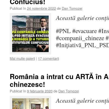
Confucius!
Publicat în
24 noiembrie 2022
de
Dan Tomozei
Această galerie conț
#PNL #evacuare #Ins
#companii_chineze #
#Inițiativă_PNL_PS
Mai multe galerii
|
17 comentarii
România a intrat cu ARTĂ în 
chinezesc!
Publicat în
9 februarie 2020
de
Dan Tomozei
Această galerie conț