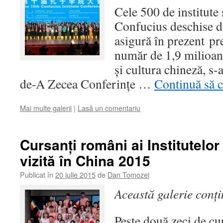
Cele 500 de institute 
Confucius deschise de
asigură în prezent pr
număr de 1,9 milioane
şi cultura chineză, s-
de-A Zecea Conferinţe …
Continuă să c
Mai multe galerii
|
Lasă un comentariu
Cursanţi români ai Institutelor
vizită în China 2015
Publicat în
20 iulie 2015
de
Dan Tomozei
Această galerie conț
Peste două zeci de cur