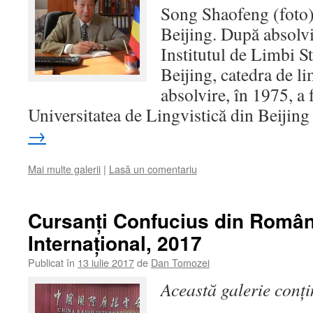
Song Shaofeng (foto) 
Beijing. După absolvir
Institutul de Limbi St
Beijing, catedra de 
absolvire, în 1975, a f
Universitatea de Lingvistică din Beiji
→
Mai multe galerii
|
Lasă un comentariu
Cursanţi Confucius din Român
Internaţional, 2017
Publicat în
13 iulie 2017
de
Dan Tomozei
Această galerie conț