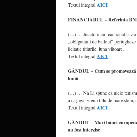
AICI
Textul integral
FINANCIARUL – Referinta BNR a 
(…) … Jucatorii au reactionat la zvo
,,obligatiuni de bailout” portugheze
licitatie titlurile, luna viitoare.
AICI
Textul integral
GÂNDUL – Cum se promoveaz
lumii
(…) … Na Li spune că nicio tenismen
a câştigat vreun titlu de mare şlem, d
AICI
Textul integral
GÂNDUL – Mari bănci europene f
au fost interzise