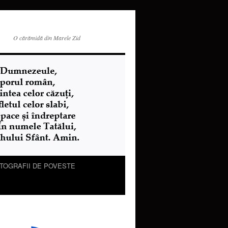
O cărămidă din Marele Zid
TOGRAFII DE POVESTE