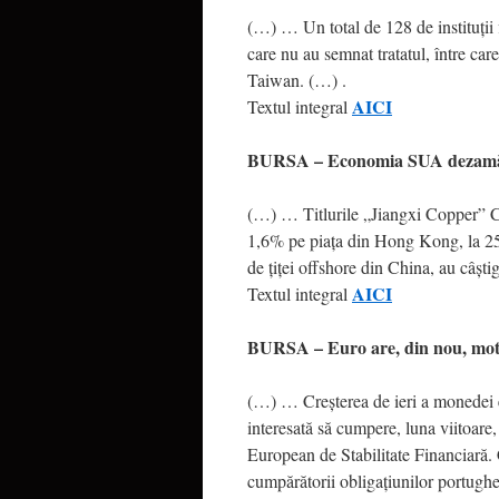
(…) … Un total de 128 de instituţii 
care nu au semnat tratatul, între ca
Taiwan. (…) .
AICI
Textul integral
BURSA – Economia SUA dezamăg
(…) … Titlurile „Jiangxi Copper” Co
1,6% pe piaţa din Hong Kong, la 25
de ţiţei offshore din China, au câşt
AICI
Textul integral
BURSA – Euro are, din nou, moti
(…) … Creşterea de ieri a monedei eu
interesată să cumpere, luna viitoare,
European de Stabilitate Financiară. 
cumpărătorii obligaţiunilor portugheze