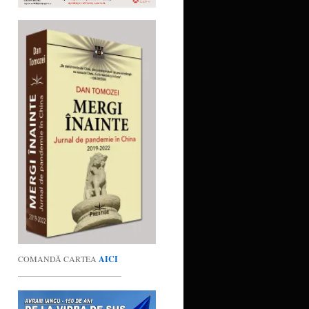
COMANDĂ CARTEA
AICI
_________________________