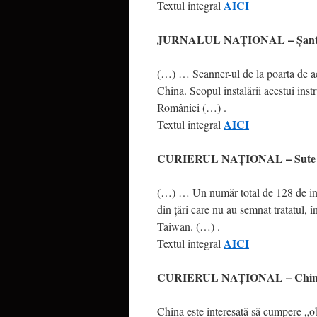
AICI
Textul integral
JURNALUL NAŢIONAL – Şantajul 
(…) … Scanner-ul de la poarta de ac
China. Scopul instalării acestui inst
României (…) .
AICI
Textul integral
CURIERUL NAŢIONAL – Sute de b
(…) … Un număr total de 128 de inst
din ţări care nu au semnat tratatul,
Taiwan. (…) .
AICI
Textul integral
CURIERUL NAŢIONAL – China vre
China este interesată să cumpere „