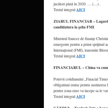
jucători până în 2020. … (…) .
AICI
Textul integral
ZIARUL FINANCIAR – Lagarde va 
candidatura la şefia FMI
Ministrul francez de finanţe Christin
emergente pentru a primi sprijinul a
Internaţional (FMI), transmite Blo
AICI
Textul integral
FINANCIARUL – China va cumpa
Potrivit cotidianului „Finacial Time
obligatiuni emise pentru sustinerea 
pentru zona euro va incepe sa le vand
AICI
Textul integral
GÂNDUL – Explozie într-o bancă 