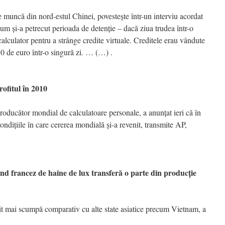
de muncă din nord-estul Chinei, povesteşte într-un interviu acordat
um şi-a petrecut perioada de detenţie – dacă ziua trudea într-o
alculator pentru a strânge credite virtuale. Creditele erau vândute
50 de euro într-o singură zi. … (…) .
ofitul în 2010
oducător mondial de calculatoare personale, a anunţat ieri că în
condiţiile în care cererea mondială şi-a revenit, transmite AP,
ancez de haine de lux transferă o parte din producţie
t mai scumpă comparativ cu alte state asiatice precum Vietnam, a