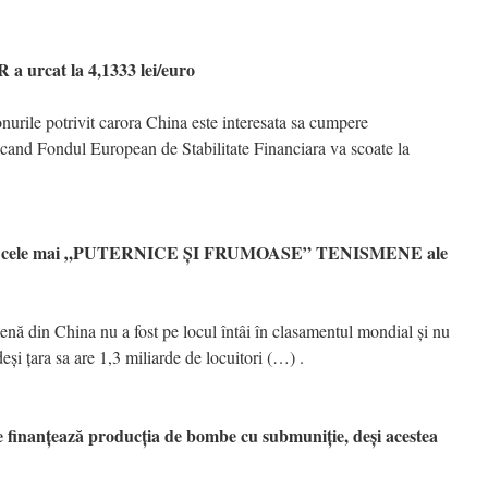
urcat la 4,1333 lei/euro
nurile potrivit carora China este interesata sa cumpere
 cand Fondul European de Stabilitate Financiara va scoate la
ă cele mai „PUTERNICE ŞI FRUMOASE” TENISMENE ale
ă din China nu a fost pe locul întâi în clasamentul mondial şi nu
eşi ţara sa are 1,3 miliarde de locuitori (…) .
inanţează producţia de bombe cu submuniţie, deşi acestea