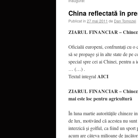
inaugurat
China reflectată în pr
Publicat în
27 mai 2011
de
Dan Tomozei
ZIARUL FINANCIAR – Chinezii vor
Oficialii europeni, confruntaţi cu o c
să se propage şi în alte state de pe co
special spre cei ai Chinei, pentru a 
… (…) .
AICI
Textul integral
ZIARUL FINANCIAR – Chinezii au 
mai este loc pentru agricultură
În luna martie autorităţile chineze i
de lux, motivând că acestea nu sunt
interzică şi golful, ca fiind un spor
acum are câteva milioane de jucători