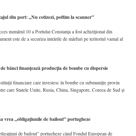
din port: „Nu cotizezi, poftim la scanner”
ces numărul 10 a Portului Constanţa a fost achiziţionat din
rument este de a securiza intrările de mărfuri pe teritoriul vamal al
ănci finanţează producţia de bombe cu dispersie
ituţii financiare care investesc în bombe cu submuniţie provin
 între care Statele Unite, Rusia, China, Singapore, Coreea de Sud şi
a „obligaţiunile de bailout” portugheze
obligaţiuni de bailout” portugheze când Fondul European de