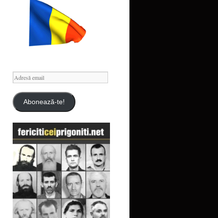
Adresă
email
Abonează-te!