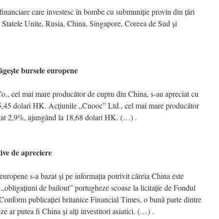
financiare care investesc în bombe cu submuniţie provin din ţări
re Statele Unite, Rusia, China, Singapore, Coreea de Sud şi
eşte bursele europene
., cel mai mare producător de cupru din China, s-au apreciat cu
,45 dolari HK. Acţiunile „Cnooc” Ltd., cel mai mare producător
igat 2,9%, ajungând la 18,68 dolari HK. (…) .
ve de apreciere
ropene s-a bazat şi pe informaţia potrivit căreia China este
 „obligaţiuni de bailout” portugheze scoase la licitaţie de Fondul
Conform publicaţiei britanice Financial Times, o bună parte dintre
 ar putea fi China şi alţi investitori asiatici. (…) .