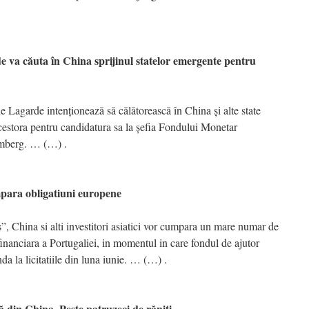
căuta în China sprijinul statelor emergente pentru
e Lagarde intenţionează să călătorească în China şi alte state
cestora pentru candidatura sa la şefia Fondului Monetar
omberg. … (…) .
ra obligatiuni europene
s”, China si alti investitori asiatici vor cumpara un mare numar de
financiara a Portugaliei, in momentul in care fondul de ajutor
a la licitatiile din luna iunie. … (…) .
din China. Peste patruzeci de răniţi