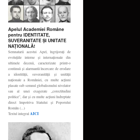
Apelul Academiei Române
pentru IDENTITATE,
SUVERANITATE ŞI UNITATE
NAŢIONALĂ!
Semnatarii acestui Apel, îngrijoraţi de
evoluţiile interne şi internaţionale din
ultimele decenii, caracterizate printr-o
continuă şi alarmantă încercare de erodare
a identităţii, suveranităţii şi unităţii
naţionale a României, cu multe acţiuni
plasate sub semnul globalismului nivelator
sau al unei exagerate „corectitudini
politice”, dar şi cu multe acţiuni îndreptate
direct împotriva Statului şi Poporului
Român (...)
Textul integral
AICI