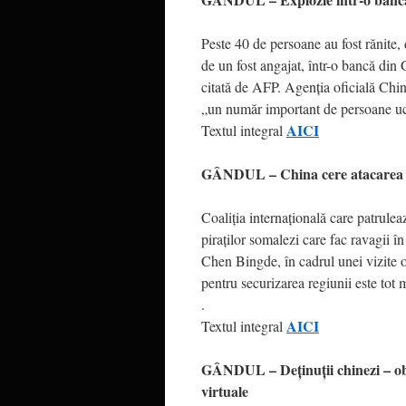
Peste 40 de persoane au fost rănite, 
de un fost angajat, într-o bancă din
citată de AFP. Agenţia oficială China
„un număr important de persoane ucise
AICI
Textul integral
GÂNDUL – China cere atacarea baz
Coaliţia internaţională care patrulea
piraţilor somalezi care fac ravagii 
Chen Bingde, în cadrul unei vizite o
pentru securizarea regiunii este tot
.
AICI
Textul integral
GÂNDUL – Deţinuţii chinezi – obl
virtuale