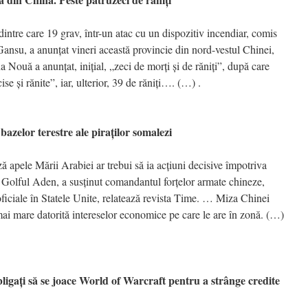
dintre care 19 grav, într-un atac cu un dispozitiv incendiar, comis
 Gansu, a anunţat vineri această provincie din nord-vestul Chinei,
 Nouă a anunţat, iniţial, „zeci de morţi şi de răniţi”, după care
 şi rănite”, iar, ulterior, 39 de răniţi…. (…) .
elor terestre ale piraţilor somalezi
ză apele Mării Arabiei ar trebui să ia acţiuni decisive împotriva
în Golful Aden, a susţinut comandantul forţelor armate chineze,
ficiale în Statele Unite, relatează revista Time. … Miza Chinei
 mai mare datorită intereselor economice pe care le are în zonă. (…)
igaţi să se joace World of Warcraft pentru a strânge credite