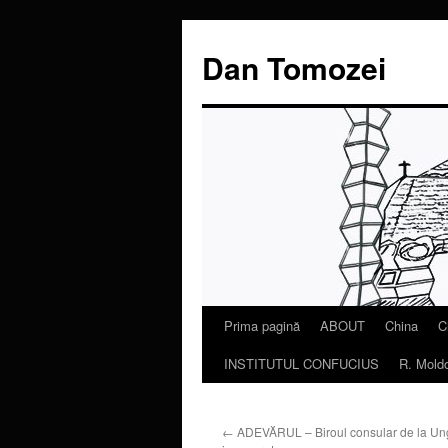
Dan Tomozei
Prima pagină
ABOUT
China
C
Sari
INSTITUTUL CONFUCIUS
R. Mold
la
conținut
←
ADEVĂRUL – Biroul consular de la Ung