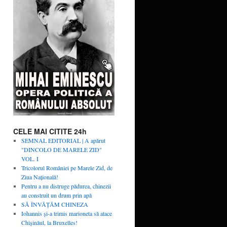
CELE MAI CITITE 24h
SEMNAL EDITORIAL | A apărut
"DINCOLO DE MARELE ZID"
VOL. I
Tricolorul României pe Marele Zid, de
Ziua Naţională!
Pentru a nu distruge pădurea, chinezii
au construit un drum prin apă
SĂ ÎNVĂŢĂM CHINEZA
Iohannis și-a trimis marioneta să atace
Chișinăul, la Bruxelles!