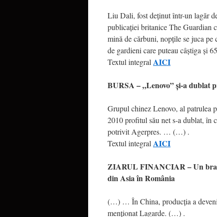
Liu Dali, fost deţinut într-un lagăr 
publicaţiei britanice The Guardian c
mină de cărbuni, nopţile se juca pe c
de gardieni care puteau câştiga şi 6
AICI
Textul integral
BURSA – „Lenovo” şi-a dublat pr
Grupul chinez Lenovo, al patrulea pr
2010 profitul său net s-a dublat, în 
potrivit Agerpres. … (…) .
AICI
Textul integral
ZIARUL FINANCIAR – Un brand fr
din Asia în România
(…) … În China, producţia a deveni
menţionat Lagarde. (…) .