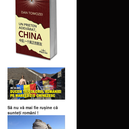
Să nu vă mai fie ruşine că
sunteţi români !