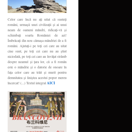
Celor care încă nu aţi uitat că sunteţi
români, urmaşii unei civilizaţii şi ai unui
neam de oameni mândri, ridicaţi-vă şi
schimbaţi soarta României de azi!
Îmbrăcaţi din nou cămaşa mândriei de a fi
români. Ajutaţi-i pe toţi cei care au uitat
cine sunt, pe toţi cei care nu au ştiut
niciodată, pe toţi cei care au învăţat strâmb
despre neamul şi ţara lor, că a fi român
este o mândrie şi o datorie de onoare în
faţa celor care au trăit şi murit pentru
demnitatea şi liniştea acestui popor mereu
încercat! (...) Textul integral
AICI