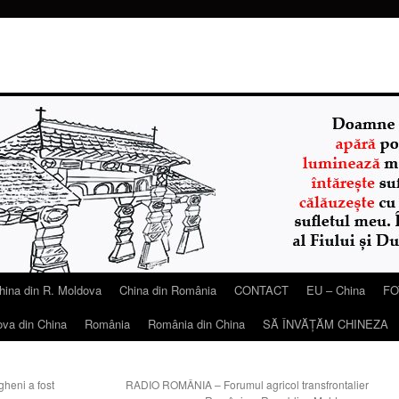
hina din R. Moldova
China din România
CONTACT
EU – China
FO
ova din China
România
România din China
SĂ ÎNVĂŢĂM CHINEZA
heni a fost
RADIO ROMÂNIA – Forumul agricol transfrontalier