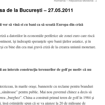
România – Republica Moldova
→
esa de la Bucureşti – 27.05.2011
 să vină ei cu bani ca să scoată Europa din criză
riză a datoriilor în economiile periferice ale zonei euro care riscă
ntinent, îşi îndreaptă speranţele spre banii ţărilor asiatice, şi în
ieşi cu bine din cea mai gravă criză de la crearea uniunii monetare.
interzis construcţia terenurilor de golf pe motiv că nu
nterziceau, în marile oraşe, bannerele cu reclame pentru branduri
 „sănătoase” pentru public. Mai nou guvernul chinez a decis să
t prea „burghez”. China a construit primul teren de golf în 1984 şi
, însă estimările spun că se va ajunge la 20 de milioane de