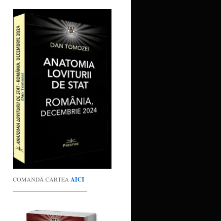
COMANDĂ CARTEA
AICI
_________________________