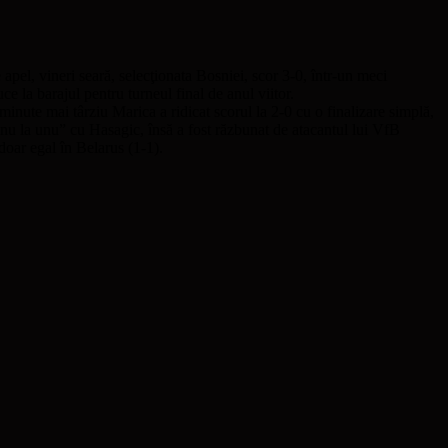
pel, vineri seară, selecţionata Bosniei, scor 3-0, într-un meci
e la barajul pentru turneul final de anul viitor.
minute mai târziu Marica a ridicat scorul la 2-0 cu o finalizare simplă,
 „unu la unu” cu Hasagic, însă a fost răzbunat de atacantul lui VfB
 doar egal în Belarus (1-1).