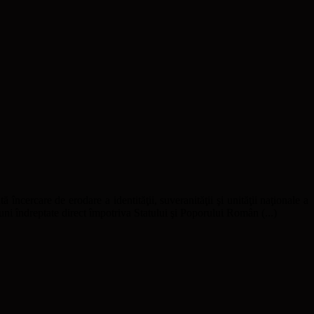
ă încercare de erodare a identităţii, suveranităţii şi unităţii naţionale a
uni îndreptate direct împotriva Statului şi Poporului Român (...)