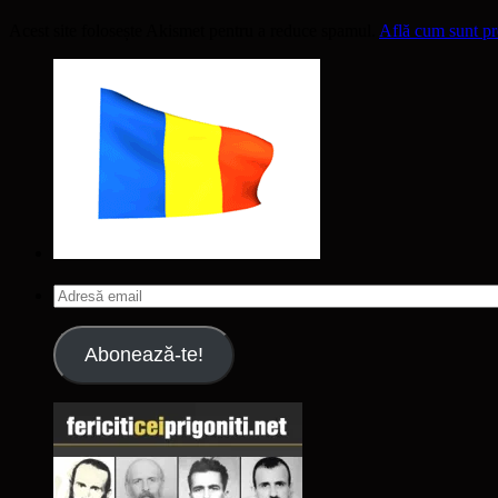
Acest site folosește Akismet pentru a reduce spamul.
Află cum sunt pro
Adresă
email
Abonează-te!