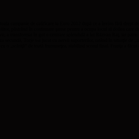
uala campanie de calificare la Euro 2012 după ce a învins fără drept de a
itor, păstrând în continuare şanse pentru a ocupa locul al doilea care duc
vu, a transformat în gol o centrare splendidă a lui Răzvan Raţ, iar patru 
iza secundă, Torje s-a jucat cu nervii suporterilor, ratând în situaţie de
 cu o „scăriţă” de toată frumuseţea, stabilind scorul final. Franţa a făcut