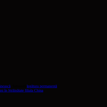
ânească
. Salvează
legătura permanentă
.
i în Străinătate filiala China