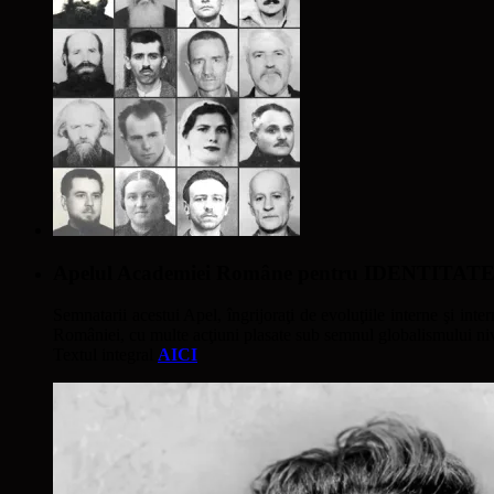
Apelul Academiei Române pentru IDENTIT
Semnatarii acestui Apel, îngrijoraţi de evoluţiile interne şi inter
României, cu multe acţiuni plasate sub semnul globalismului nivel
Textul integral
AICI