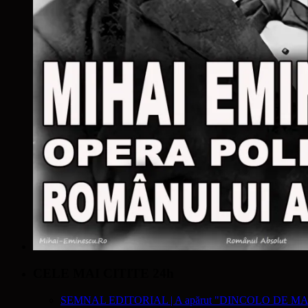
CELE MAI CITITE 24h
SEMNAL EDITORIAL | A apărut "DINCOLO DE MA