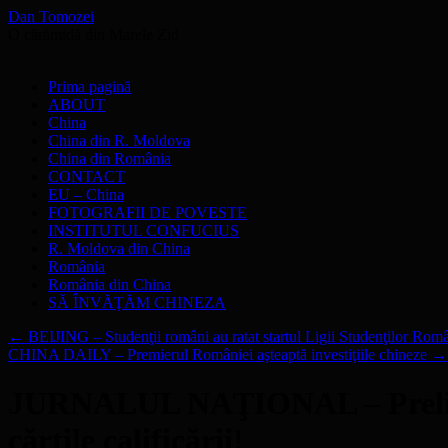
Dan Tomozei
O cărămidă din Marele Zid
Sari
Prima pagină
la
ABOUT
conținut
China
China din R. Moldova
China din România
CONTACT
EU – China
FOTOGRAFII DE POVESTE
INSTITUTUL CONFUCIUS
R. Moldova din China
România
România din China
SĂ ÎNVĂŢĂM CHINEZA
←
BEIJING – Studenţii români au ratat startul Ligii Studenţilor Român
CHINA DAILY – Premierul României aşteaptă investiţiile chineze
→
JURNALUL NAŢIONAL – Prelimina
cărţile calificării!