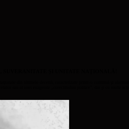
ATE, SUVERANITATE ŞI UNITATE NAŢIONALĂ!
naţionale din ultimele decenii, caracterizate printr-o continuă şi alarmant
ator sau al unei exagerate „corectitudini politice”, dar şi cu multe acţi