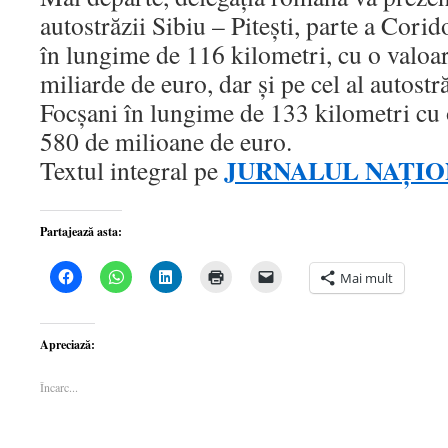
autostrăzii Sibiu – Piteşti, parte a Cor
în lungime de 116 kilometri, cu o valoar
miliarde de euro, dar şi pe cel al autostr
Focşani în lungime de 133 kilometri cu 
580 de milioane de euro.
JURNALUL NAŢI
Textul integral pe
Partajează asta:
Dă
Dă
Dă
Dă
Dă
Mai mult
clic
clic
clic
clic
clic
pentru
pentru
pentru
pentru
pentru
a
partajare
a
a
a
partaja
pe
partaja
imprima(Se
trimite
pe
WhatsApp(Se
pe
deschide
o
Apreciază:
Facebook(Se
deschide
LinkedIn(Se
într-
legătură
deschide
într-
deschide
o
prin
într-
o
într-
fereastră
email
Încarc...
o
fereastră
o
nouă)
unui
fereastră
nouă)
fereastră
prieten(Se
nouă)
nouă)
deschide
într-
o