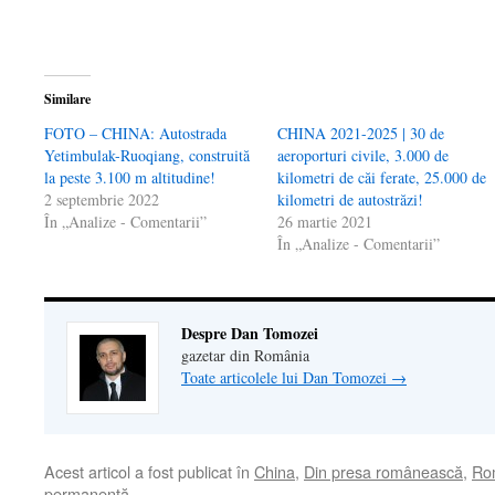
fereastră
nouă)
Similare
FOTO – CHINA: Autostrada
CHINA 2021-2025 | 30 de
Yetimbulak-Ruoqiang, construită
aeroporturi civile, 3.000 de
la peste 3.100 m altitudine!
kilometri de căi ferate, 25.000 de
2 septembrie 2022
kilometri de autostrăzi!
În „Analize - Comentarii”
26 martie 2021
În „Analize - Comentarii”
Despre Dan Tomozei
gazetar din România
Toate articolele lui Dan Tomozei
→
Acest articol a fost publicat în
China
,
Din presa românească
,
Ro
permanentă
.