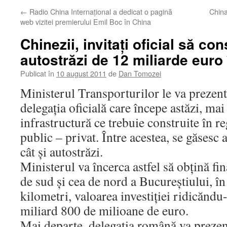
←
Radio China Internaţional a dedicat o pagină
China
web vizitei premierului Emil Boc în China
Chinezii, invitaţi oficial să co
autostrăzi de 12 miliarde eur
Publicat în
10 august 2011
de
Dan Tomozei
Ministerul Transporturilor le va prezent
delegaţia oficială care începe astăzi, ma
infrastructură ce trebuie construite în r
public – privat. Între acestea, se găsesc 
cât şi autostrăzi.
Ministerul va încerca astfel să obţină fi
de sud şi cea de nord a Bucureştiului, î
kilometri, valoarea investiţiei ridicăndu
miliard 800 de milioane de euro.
Mai departe, delegaţia română va prezent