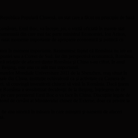
 Republica Populară Chineză, un stat care a făcut un principiu de bază
României, Emil Boc, va începe, joi, o vizită oficială în marele stat
ernamentală din care mai fac parte ministrul Economiei, Ion Ariton,
a ratat momente importante de apropiere economică şi politică cu
cestora în moment importante. Reamintesc faptul că România nu are un
a Japoniei sau a Coreei de Sud. Iar din perspectivă economică, România,
ă relaţiile de afaceri dintre România şi China s-au cifrat, în anul
eijing, este una cu atât mai importantă.
onatelor Mondiale Universitare 2011 de la Shenzhen, oraş situat în
e din China, instituţie echivalentă ca şi activitate cu Camera de
ri, să convingă investitorii chinezi să vină în România. Dacă ţinem
are România a sensibilizat decidenţii de la Beijing, înţelegem de ce
ta pe care premierul Emil Boc o va face în China. Discuţiile legate de
ătorul de cuvânt al Ministerului chinez de Externe, doar cu privire la
ie una istorică în măsura în care miniştrii şi oamenii de afaceri
tă.