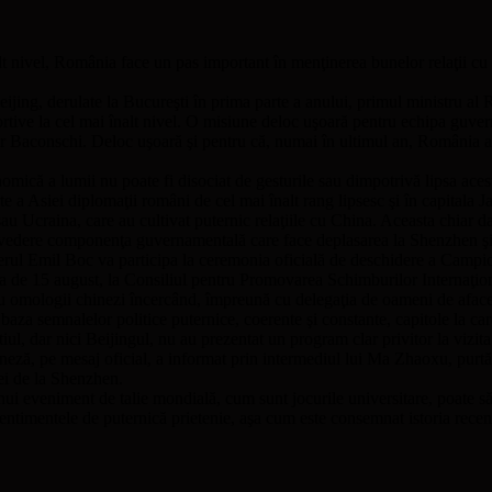
lt nivel, România face un pas important în menţinerea bunelor relaţii cu
eijing, derulate la Bucureşti în prima parte a anului, primul ministru al 
sportive la cel mai înalt nivel. O misiune deloc uşoară pentru echipa guv
or Baconschi. Deloc uşoară şi pentru că, numai în ultimul an, România 
omică a lumii nu poate fi disociat de gesturile sau dimpotrivă lipsa a
te a Asiei diplomaţii români de cel mai înalt rang lipsesc şi în capital
u Ucraina, care au cultivat puternic relaţiile cu China. Aceasta chiar dac
vedere componenţa guvernamentală care face deplasarea la Shenzhen şi B
ierul Emil Boc va participa la ceremonia oficială de deschidere a Campi
 de 15 august, la Consiliul pentru Promovarea Schimburilor Internaţional
cu omologii chinezi încercând, împreună cu delegaţia de oameni de aface
n baza semnalelor politice puternice, coerente şi constante, capitole la c
iul, dar nici Beijingul, nu au prezentat un program clar privitor la vizi
hineză, pe mesaj oficial, a informat prin intermediul lui Ma Zhaoxu, purt
dei de la Shenzhen.
ui eveniment de talie mondială, cum sunt jocurile universitare, poate să f
sentimentele de puternică prietenie, aşa cum este consemnat istoria recen