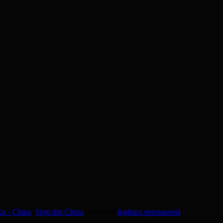
a - China
,
Veşti din China
. Salvează
legătura permanentă
.