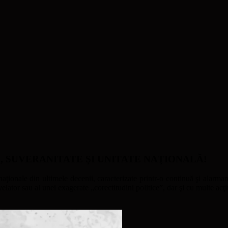
ATE, SUVERANITATE ŞI UNITATE NAŢIONALĂ!
naţionale din ultimele decenii, caracterizate printr-o continuă şi alarmant
ator sau al unei exagerate „corectitudini politice”, dar şi cu multe acţi