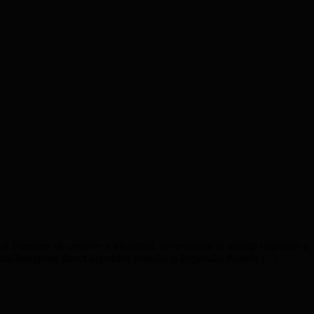
ă încercare de erodare a identităţii, suveranităţii şi unităţii naţionale a
uni îndreptate direct împotriva Statului şi Poporului Român (...)