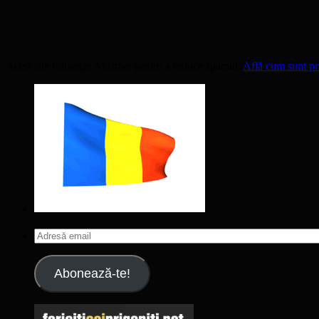
Acest site folosește Akismet pentru a reduce spamul.
Află cum sunt pro
Adresă
email
Abonează-te!