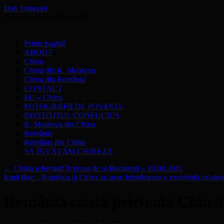
Dan Tomozei
O cărămidă din Marele Zid
Sari
Prima pagină
la
ABOUT
conținut
China
China din R. Moldova
China din România
CONTACT
EU – China
FOTOGRAFII DE POVESTE
INSTITUTUL CONFUCIUS
R. Moldova din China
România
România din China
SĂ ÎNVĂŢĂM CHINEZA
←
China reflectată în presa de la Bucureşti – 10.08.2011
Emil Boc: „România şi China au avut întotdeauna o excelentă colabor
România caută prietenia Chinei