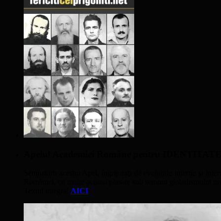
Apelul Academiei Române pentru IDENTIT
Semnatarii acestui Apel, îngrijoraţi de evoluţiile interne şi inter
României, cu multe acţiuni plasate sub semnul globalismului nivel
Textul integral
AICI