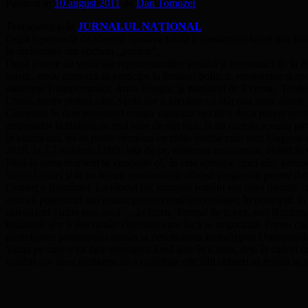
Publicat în
10 august 2011
de
Dan Tomozei
Text apărut şi în
JURNALUL NAŢIONAL
După o perioadă de absenţă aproape totală a contactelor la cel mai îna
în diplomaţie din eticheta „prieten”.
După o serie de vizite ale reprezentanţilor politici şi economici de la B
asiatic, unde urmează să participe la întâlniri politice, economice şi 
ministrul Transporturilor, Anca Boagiu, şi ministrul de Externe, Teod
China, motiv pentru care, vizita are o greutate cu atât mai mare acum.
Contextul în care premierul român vizitează cea de a doua putere econ
ambasador la Beijing de mai bine de opt luni, la fel cum în aceasta par
în ultimii ani, nu se poate compara cu ţările vecine cum sunt Ungaria sa
2010, la 3,7 miliarde USD. Iată de ce, misiunea economică, având în 
Până la acest moment se cunoaşte că, în cele aproape cinci zile, prem
Sudul Chinei şi la un forum economic de afaceri programat pentru data
Comerţ a României. La rândul lor, miniştrii români vor avea discuţii 
cont că puternicul stat asiatic promovează orice relaţie, în principal, î
calendarul vizitei este unul … în lucru. Tocmai de aceea, nici Bucureşt
întâlnirile tête à tête rămân chestiuni care încă se negociază. Partea c
participarea premierului român la deschiderea festivităţilor Universia
Vizita pe care o va face premierul Emil Boc în China, deşi în cadrul un
români vor avea abilitatea de a convinge oficialii chinezi să revină la 