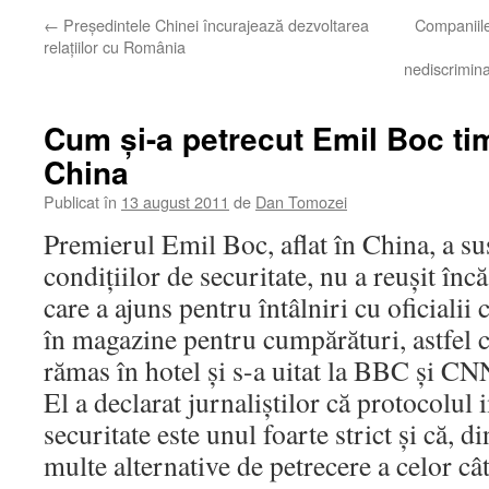
←
Preşedintele Chinei încurajează dezvoltarea
Companiile
relaţiilor cu România
nediscrimina
Cum şi-a petrecut Emil Boc tim
China
Publicat în
13 august 2011
de
Dan Tomozei
Premierul Emil Boc, aflat în China, a su
condiţiilor de securitate, nu a reuşit încă
care a ajuns pentru întâlniri cu oficialii c
în magazine pentru cumpărături, astfel că
rămas în hotel şi s-a uitat la BBC şi CN
El a declarat jurnaliştilor că protocolul
securitate este unul foarte strict şi că, d
multe alternative de petrecere a celor câ