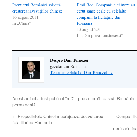
Premierul României solicită
Emil Boc: Companiile chineze au
creşterea investiţiilor chineze
cerut şanse egale cu celelalte
16 august 2011
companii la licitaţiile din
În „China”
România
13 august 2011
În „Din presa românească”
Despre Dan Tomozei
gazetar din România
Toate articolele lui Dan Tomozei
→
Acest articol a fost publicat în
Din presa românească
,
România
,
permanentă
.
←
Preşedintele Chinei încurajează dezvoltarea
Companiile
relaţiilor cu România
nediscrimina