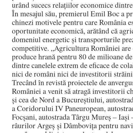
urând sucecs relaţiilor economice dintre 
În mesajul său, premierul Emil Boc a pre
chinezi motivele pentru care România es
oportunitate economică, arătând că agric
domeniul energetic şi transporturile prez
competitive. „Agricultura României are 
produce hrană pentru 80 de milioane de
dintre canelele extrem de eficace de cola
nici de români nici de investitorii străin
Trecând în revistă proiectele de anvergu
României a venit să atragă investitorii c
şi cea de Nord a Bucureştiului, autostrad
a Coridorului IV Paneuropean, autostra
Focşani, autostrada Târgu Mureş – Iaşi
râurilor Argeş şi Dâmboviţa pentru navi