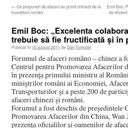
←
Ce propuneri de afaceri au primit chinezii de la
Emil Boc: P
investitorii români
de eficien
Emil Boc: „Excelenta colaborar
trebuie să fie fructificată şi î
Publicat în
15 august 2011
de
Dan Tomozei
Forumul de afaceri româno – chinez a fos
Centrul pentru Promovarea Afacerilor d
în prezenţa primului ministru al Români
miniştrilor români ai Economiei, Afacer
Transporturilor şi a peste 200 de partic
afaceri chinezi şi români.
Forumul a fost deschis de preşedintele 
Promovarea Afacerilor din China, Wan Jif
prezenţa oficialilor şi oamenilor de afac