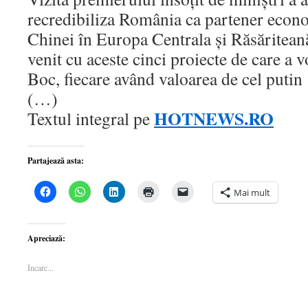
recredibiliza România ca partener econ
Chinei în Europa Centrala şi Răsăriteană
venit cu aceste cinci proiecte de care a 
Boc, fiecare având valoarea de cel putin
(…)
HOTNEWS.RO
Textul integral pe
Partajează asta:
Dă
Dă
Dă
Dă
Dă
Mai mult
clic
clic
clic
clic
clic
pentru
pentru
pentru
pentru
pentru
a
partajare
a
a
a
partaja
pe
partaja
imprima(Se
trimite
pe
WhatsApp(Se
pe
deschide
o
Apreciază:
Facebook(Se
deschide
LinkedIn(Se
într-
legătură
deschide
într-
deschide
o
prin
într-
o
într-
fereastră
email
Încarc...
o
fereastră
o
nouă)
unui
fereastră
nouă)
fereastră
prieten(Se
nouă)
nouă)
deschide
într-
o