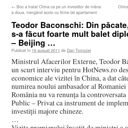
←
Boc a tratat China ca pe un investitor de mâna
China
a doua, mergând acolo cu firme de apartament
Teodor Baconschi: Din păcate, 
s-a făcut foarte mult balet dip
– Beijing …
Publicat în
16 august 2011
de
Dan Tomozei
Ministrul Afacerilor Externe, Teodor Bac
un scurt interviu pentru HotNews.ro des
economice ale vizitei în China, a dat cât
numirea noului ambasador al Romaniei la
România nu va renunţa la controversata l
Public – Privat ca instrument de implem
investiţii majore chineze.
…
Vizita premierului însoţit de miniştri a a