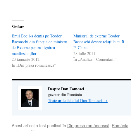
fereastră
nouă)
Similare
Emil Boc l-a demis pe Teodor
Ministrul de externe Teodor
Baconschi din funcţia de ministru
Baconschi despre relaţiile cu R.
de Externe pentru jignirea
P. China
manifestanţilor
28 iulie 2011
23 ianuarie 2012
În „Analize - Comentarii”
În „Din presa românească”
Despre Dan Tomozei
gazetar din România
Toate articolele lui Dan Tomozei
→
Acest articol a fost publicat în
Din presa românească
,
România
,