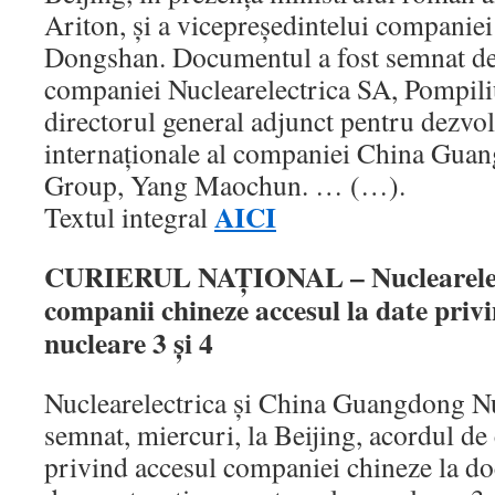
Ariton, şi a vicepreşedintelui companie
Dongshan. Documentul a fost semnat de 
companiei Nuclearelectrica SA, Pompili
directorul general adjunct pentru dezvol
internaţionale al companiei China Gua
Group, Yang Maochun. … (…).
AICI
Textul integral
CURIERUL NAŢIONAL – Nuclearelect
companii chineze accesul la date priv
nucleare 3 şi 4
Nuclearelectrica şi China Guangdong N
semnat, miercuri, la Beijing, acordul de 
privind accesul companiei chineze la do