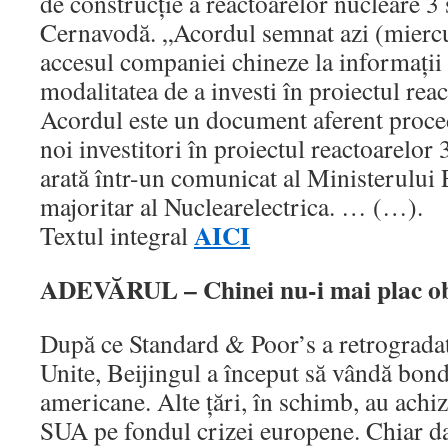
de construcţie a reactoarelor nucleare 3 ş
Cernavodă. „Acordul semnat azi (miercur
accesul companiei chineze la informaţii 
modalitatea de a investi în proiectul reac
Acordul este un document aferent proced
noi investitori în proiectul reactoarelor
arată într-un comunicat al Ministerului
majoritar al Nuclearelectrica. … (…).
AICI
Textul integral
ADEVĂRUL – Chinei nu-i mai plac ob
După ce Standard & Poor’s a retrogradat
Unite, Beijingul a început să vândă bon
americane. Alte ţări, în schimb, au achiz
SUA pe fondul crizei europene. Chiar d