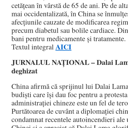
cetăţean în vârstă de 65 de ani. Pe de alt
mai occidentalizată, în China se înmulţ
afecţiunile cauzate de modificarea regim
precum diabetul sau bolile cardiace. Din
bani pentru medicamente şi tratamente
AICI
Textul integral
JURNALUL NAŢIONAL – Dalai Lama,
deghizat
China afirmă că sprijinul lui Dalai Lama
budişti care îşi dau foc pentru a protest
administraţiei chineze este un fel de ter
Purtătoarea de cuvânt a diplomaţiei chi
condamnat recentele autoincendieri ale u
Chinei şi a apreciat că Dalai Lama glorif