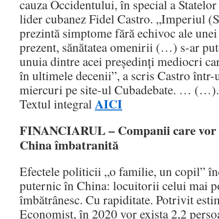
cauza Occidentului, în special a Statelor 
lider cubanez Fidel Castro. „Imperiul (St
prezintă simptome fără echivoc ale unei 
prezent, sănătatea omenirii (…) s-ar put
unuia dintre acei preşedinţi mediocri c
în ultimele decenii”, a scris Castro într-
miercuri pe site-ul Cubadebate. … (…).
AICI
Textul integral
FINANCIARUL – Companii care vor fa
China îmbatranită
Efectele politicii „o familie, un copil” î
puternic în China: locuitorii celui mai p
îmbătrânesc. Cu rapiditate. Potrivit esti
Economist, în 2020 vor exista 2,2 persoa