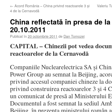
←
Acord România – China privind reactoarele 3 şi
Valeriu T
4 de la Cernavodă
China reflectată în presa de la
20.10.2011
Publicat în
20 octombrie 2011
de
Dan Tomozei
CAPITAL – Chinezii pot vedea docume
reactoarelor de la Cernavodă
Companiile Nuclearelectrica SA şi Chi
Power Group au semnat la Beijing, acord
privind accesul companiei chineze la do
privind construirea reactoarelor 3 şi 4
un comunicat de presă al Ministerului 
Documentul a fost semnat la sediul Am
Beijing, în prezenţa ministrului român 