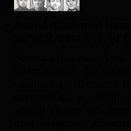
Apelul Academiei Ro
SUVERANITATE ŞI 
Semnatarii acestui Apel, î
internaţionale din ultime
continuă şi alarmantă în
suveranităţii şi unităţi
acţiuni plasate sub semn
unei exagerate „corectit