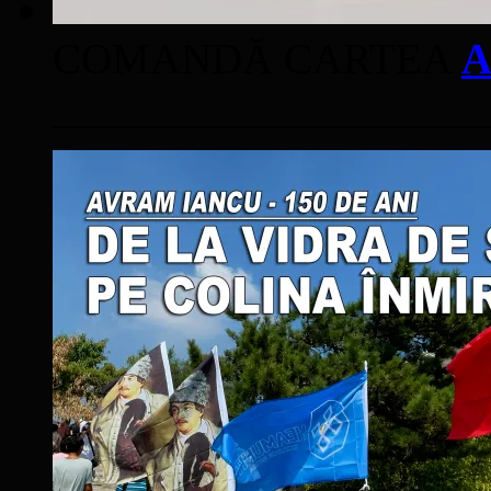
COMANDĂ CARTEA
A
____________________