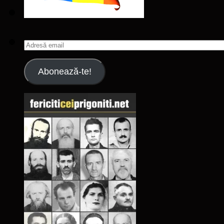
Adresă
email
Abonează-te!