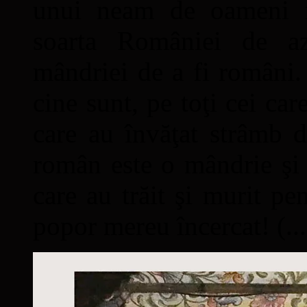
unui neam de oameni mâ
soarta României de a
mândriei de a fi români. 
cine sunt, pe toţi cei car
care au învăţat strâmb d
român este o mândrie şi 
care au trăit şi murit pe
popor mereu încercat! (...