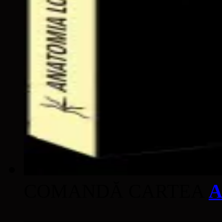
COMANDĂ CARTEA
A
____________________