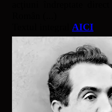
acţiuni îndreptate direc
Român (...)
Textul integral
AICI