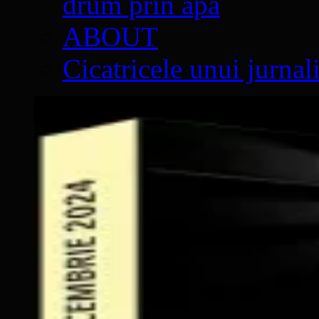
drum prin apă
ABOUT
Cicatricele unui jurnal