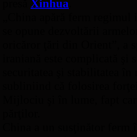
presă
Xinhua
.
„China apără ferm regimul in
se opune dezvoltării armelor
oricăror ţări din Orient”, 
iraniană este complicată şi s
securitatea şi stabilitatea î
subliniind că folosirea forţ
Mijlociu şi în lume, fapt car
părţilor.
China a un susţinător ferm 