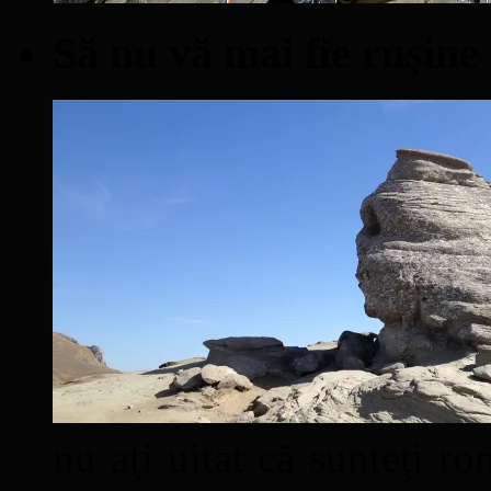
Să nu vă mai fie ruşine
nu aţi uitat că sunteţi ro