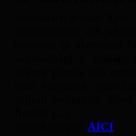
Semnatarii acestui Apel, î
internaţionale din ultime
continuă şi alarmantă în
suveranităţii şi unităţi
acţiuni plasate sub semn
unei exagerate „corectit
acţiuni îndreptate direc
Român (...)
Textul integral
AICI