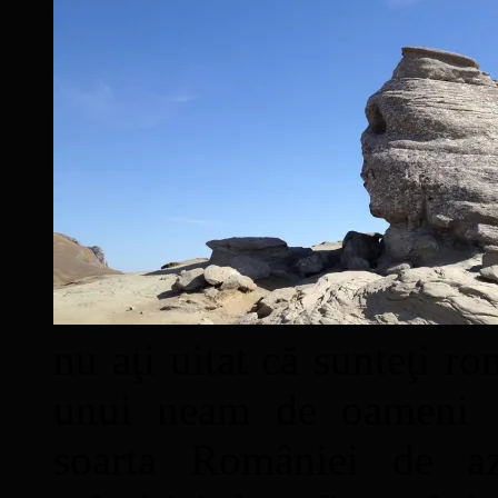
nu aţi uitat că sunteţi ro
unui neam de oameni mâ
soarta României de a