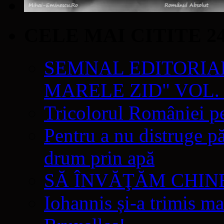
CELE MAI CITITE 2
SEMNAL EDITORIAL 
MARELE ZID" VOL. 
Tricolorul României pe
Pentru a nu distruge pă
drum prin apă
SĂ ÎNVĂŢĂM CHIN
Iohannis și-a trimis ma