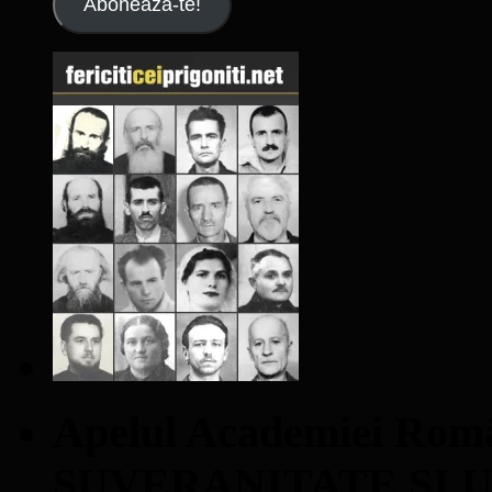
Abonează-te!
Apelul Academiei Ro
SUVERANITATE ŞI 