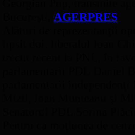
Georgian Pop, transmite ageţ
Bucureşti,
AGERPRES
.
Alături de reprezentanţii opo
lipsit doi, liberalul Ioan G
trecut recent la PNL, în fav
parlamentarii PDL Daniel B
parlamentarii independenţi
Mizil, Ioan Munteanu şi Mi
Senatorul PDL Sorina Plăcint
Pentru ca moţiunea de cenzu