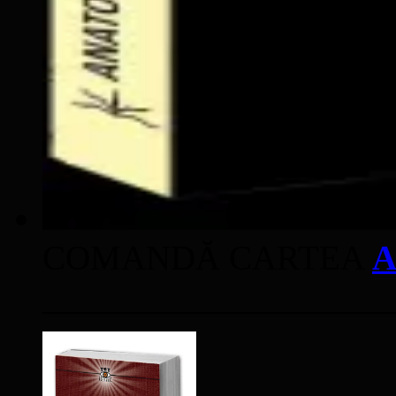
COMANDĂ CARTEA
A
____________________