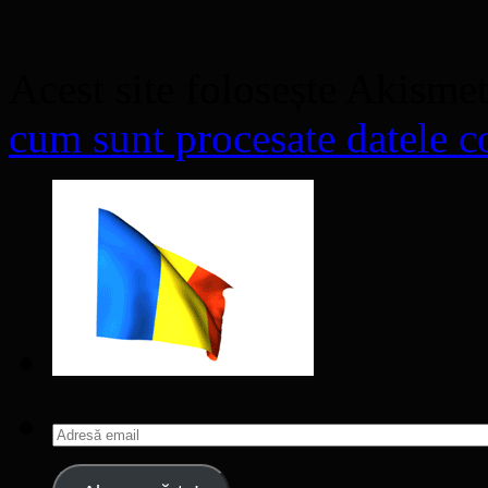
Acest site folosește Akisme
cum sunt procesate datele co
Adresă
email