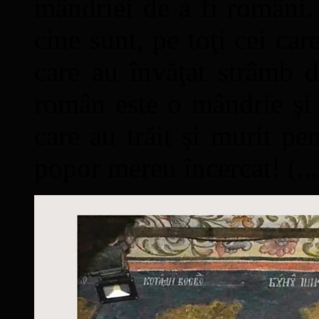
mândriei de a fi români. 
cine sunt, pe toţi cei car
care au învăţat strâmb d
român este o mândrie şi 
care au trăit şi murit pe
popor mereu încercat! (...