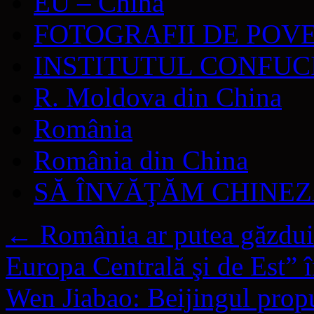
EU – China
FOTOGRAFII DE POV
INSTITUTUL CONFUC
R. Moldova din China
România
România din China
SĂ ÎNVĂŢĂM CHINE
←
România ar putea găzdui
Europa Centrală şi de Est” 
Wen Jiabao: Beijingul propu