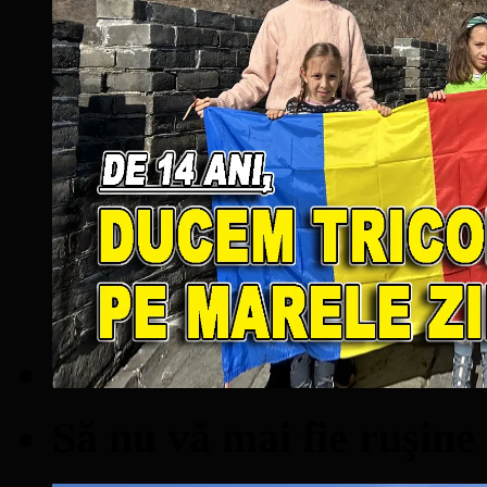
Să nu vă mai fie ruşine