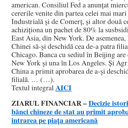
american. Consiliul Fed a anunţat mierc
cererile venite din partea celei mai mar
Industrială şi de Comerţ, şi altor două 
achiziţiona un pachet de 80% la susbsi
East Asia, din New York. De asemenea, 
Chinei să-şi deschidă cea de-a patra fili
Chicago. Banca cu sediul în Beijing are d
New York şi una în Los Angeles. Şi Agr
China a primit aprobarea de a-şi desch
filială. … (…).
AICI
Textul integral
ZIARUL FINANCIAR –
Decizie isto
bănci chineze de stat au primit aprob
intrarea pe piaţa americană