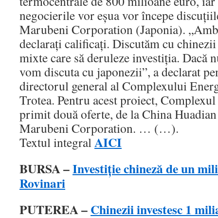
termocentrale de 800 milioane euro, iar 
negocierile vor eşua vor începe discuţiile
Marubeni Corporation (Japonia). „Ambii
declaraţi calificaţi. Discutăm cu chinezi
mixte care să deruleze investiţia. Dacă n
vom discuta cu japonezii”, a declarat p
directorul general al Complexului Energ
Trotea. Pentru acest proiect, Complexul
primit două oferte, de la China Huadian
Marubeni Corporation. … (…).
AICI
Textul integral
BURSA –
Investiţie chineză de un mil
Rovinari
PUTEREA –
Chinezii investesc 1 mili