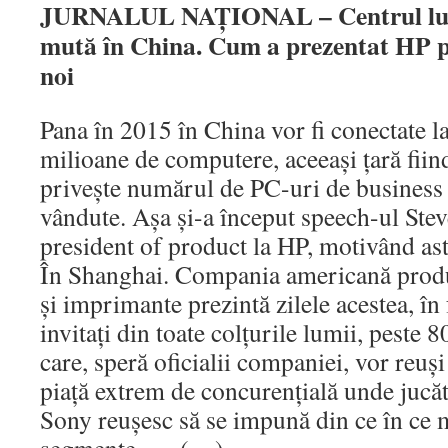
JURNALUL NAŢIONAL – Centrul lumi
mută în China. Cum a prezentat HP p
noi
Pana în 2015 în China vor fi conectate l
milioane de computere, aceeaşi ţară fiind
priveşte numărul de PC-uri de business i
vândute. Aşa şi-a început speech-ul Ste
president of product la HP, motivând as
În Shanghai. Compania americană prod
şi imprimante prezintă zilele acestea, în 
invitaţi din toate colţurile lumii, peste 
care, speră oficialii companiei, vor reuşi
piaţă extrem de concurenţială unde juc
Sony reuşesc să se impună din ce în ce 