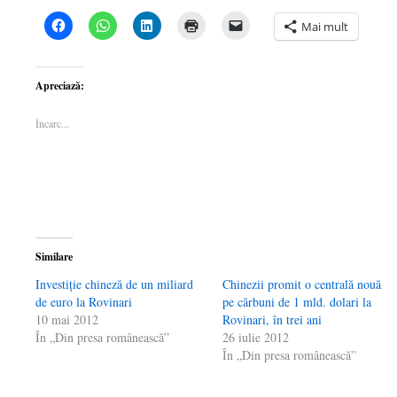
Dă
Dă
Dă
Dă
Dă
Mai mult
clic
clic
clic
clic
clic
pentru
pentru
pentru
pentru
pentru
a
partajare
a
a
a
partaja
pe
partaja
imprima(Se
trimite
pe
WhatsApp(Se
pe
deschide
o
Apreciază:
Facebook(Se
deschide
LinkedIn(Se
într-
legătură
deschide
într-
deschide
o
prin
într-
o
într-
fereastră
email
Încarc...
o
fereastră
o
nouă)
unui
fereastră
nouă)
fereastră
prieten(Se
nouă)
nouă)
deschide
într-
o
fereastră
nouă)
Similare
Investiţie chineză de un miliard
Chinezii promit o centrală nouă
de euro la Rovinari
pe cărbuni de 1 mld. dolari la
10 mai 2012
Rovinari, în trei ani
În „Din presa românească”
26 iulie 2012
În „Din presa românească”