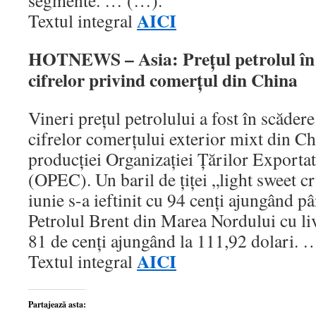
segmente. … (…).
AICI
Textul integral
HOTNEWS – Asia: Preţul petrolul în 
cifrelor privind comerţul din China
Vineri preţul petrolului a fost în scădere
cifrelor comerţului exterior mixt din Chi
producţiei Organizaţiei Ţărilor Exportat
(OPEC). Un baril de ţiţei „light sweet cr
iunie s-a ieftinit cu 94 cenţi ajungând pâ
Petrolul Brent din Marea Nordului cu liv
81 de cenţi ajungând la 111,92 dolari.
AICI
Textul integral
Partajează asta: