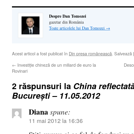
Despre Dan Tomozei
gazetar din România
Toate articolele lui Dan Tomozei
→
Acest articol a fost publicat în
Din presa românească
. Salvează
←
Investiţie chineză de un miliard de euro la
Desc
Rovinari
2 răspunsuri la
China reflectată
Bucureşti – 11.05.2012
Diana
spune:
11 mai 2012 la 16:36