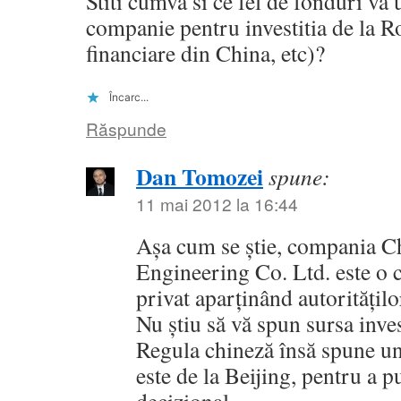
Stiti cumva si ce fel de fonduri va u
companie pentru investitia de la Rov
financiare din China, etc)?
Încarc...
Răspunde
Dan Tomozei
spune:
11 mai 2012 la 16:44
Aşa cum se ştie, compania C
Engineering Co. Ltd. este o 
privat aparţinând autorităţilo
Nu ştiu să vă spun sursa invest
Regula chineză însă spune un
este de la Beijing, pentru a p