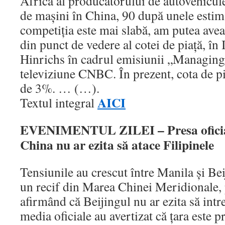
Africa al producătorului de autovehicu
de mașini în China, 90 după unele estim
competiția este mai slabă, am putea ave
din punct de vedere al cotei de piață, în 
Hinrichs în cadrul emisiunii „Managing
televiziune CNBC. În prezent, cota de pi
de 3%. … (…).
AICI
Textul integral
EVENIMENTUL ZILEI – Presa oficială
China nu ar ezita să atace Filipinele
Tensiunile au crescut între Manila şi Beij
un recif din Marea Chinei Meridionale, 
afirmând că Beijingul nu ar ezita să intr
media oficiale au avertizat că ţara este pr