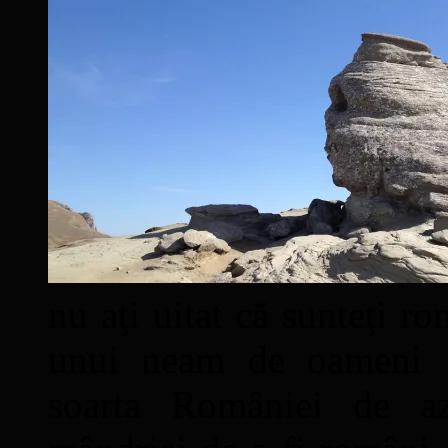
nu aţi uitat că sunteţi ro
unui neam de oameni mâ
soarta României de a