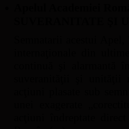
Apelul Academiei Ro
SUVERANITATE ŞI 
Semnatarii acestui Apel, î
internaţionale din ultime
continuă şi alarmantă în
suveranităţii şi unităţi
acţiuni plasate sub semn
unei exagerate „corectit
acţiuni îndreptate direc