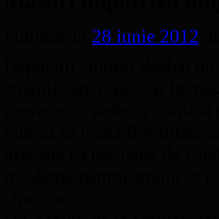
Măsuri împotriva imig
Publicat în
28 iunie 2012
d
Deputaţii chinezi dezbat un 
străinii care trăiesc şi lucr
prevede ca şederea minimă pe
muncă să poată fi scurtată l
prevede că perioada de valabi
rezidenţă pentru străini ar p
cinci ani.