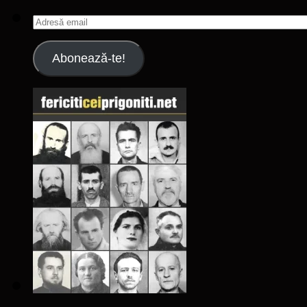
Adresă
email
Abonează-te!