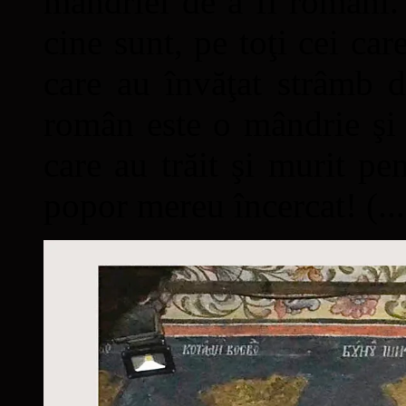
mândriei de a fi români. 
cine sunt, pe toţi cei car
care au învăţat strâmb d
român este o mândrie şi 
care au trăit şi murit pe
popor mereu încercat! (...