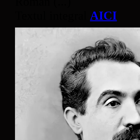
Român (...)
Textul integral
AICI