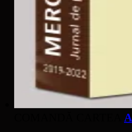
COMANDĂ CARTEA
A
____________________