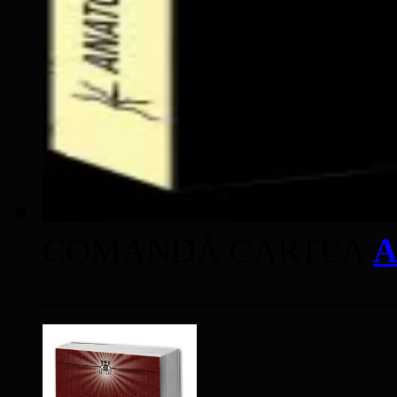
COMANDĂ CARTEA
A
____________________