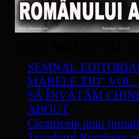
CELE MAI CITITE 2
SEMNAL EDITORIAL 
MARELE ZID" VOL. 
SĂ ÎNVĂŢĂM CHIN
ABOUT
Cicatricele unui jurnal
Tricolorul României pe