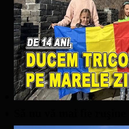
Să nu vă mai fie ruşine