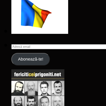
Adresă
email
Abonează-te!