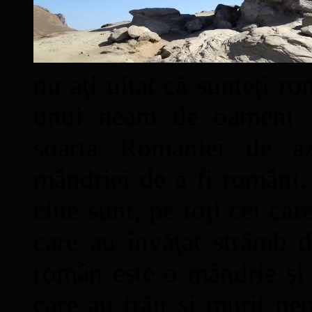
nu aţi uitat că sunteţi ro
unui neam de oameni mâ
soarta României de a
mândriei de a fi români. 
cine sunt, pe toţi cei car
care au învăţat strâmb d
român este o mândrie şi 
care au trăit şi murit pe