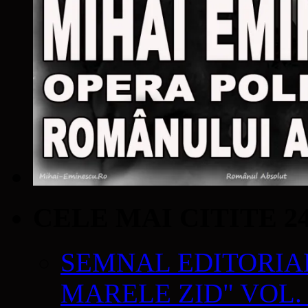
CELE MAI CITITE 2
SEMNAL EDITORIAL 
MARELE ZID" VOL. 