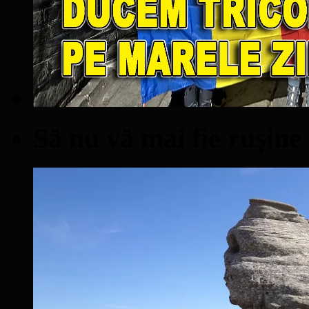
Să nu vă mai fie ruşine