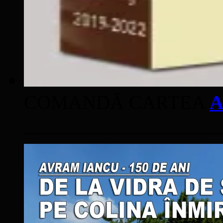
COMANDĂ CARTEA
A
____________________