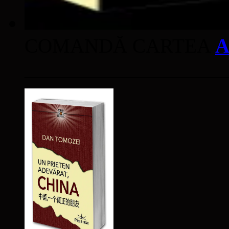
COMANDĂ CARTEA
A
____________________