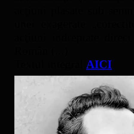
acţiuni plasate sub semn
unei exagerate „corectit
acţiuni îndreptate direc
Român (...)
Textul integral
AICI