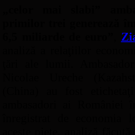
„celor mai slabi” amba
primilor trei generează î
6,5 miliarde de euro”
,
Zi
analiză a relaţiilor econo
ţări ale lumii. Ambasador
Nicolae Ureche (Kazahs
(China) au fost eticheta
ambasadori ai României în
înregistrat de economia lo
aceste pieţe, analiză făcut