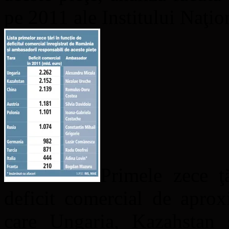
pe 2011 ale Institului Naţion
Primele zece 
deficit comercial de aprox
care Ungaria, Kazahstan 