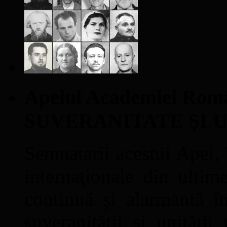
Apelul Academiei Ro
SUVERANITATE ŞI 
Semnatarii acestui Apel, î
internaţionale din ultime
continuă şi alarmantă în
suveranităţii şi unităţi