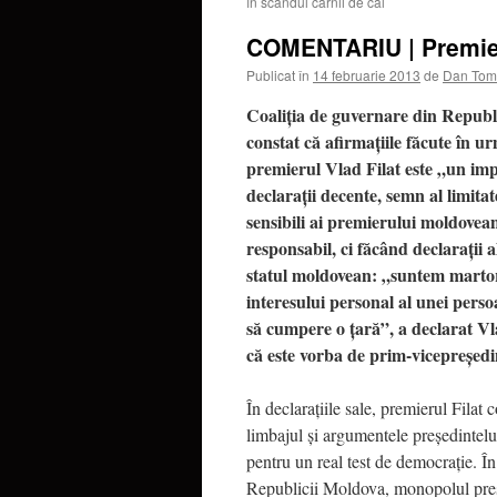
în scandul cărnii de cal
COMENTARIU | Premieru
Publicat în
14 februarie 2013
de
Dan Tom
Coaliţia de guvernare din Republ
constat că afirmaţiile făcute în
premierul Vlad Filat este „un impr
declaraţii decente, semn al limita
sensibili ai premierului moldovea
responsabil, ci făcând declaraţii a
statul moldovean: „suntem martori
interesului personal al unei pers
să cumpere o ţară”, a declarat Vla
că este vorba de prim-vicepreşedi
În declaraţiile sale, premierul Filat
limbajul şi argumentele preşedintelu
pentru un real test de democraţie. Î
Republicii Moldova, monopolul presei,