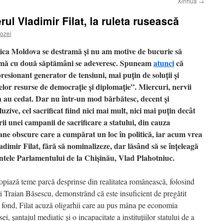
Xinhua
→
l Vladimir Filat, la ruleta rusească
ozei
ica Moldova se destramă şi nu am motive de bucurie să
 urmă cu două săptămâni se adeveresc. Spuneam
atunci
că
esionant generator de tensiuni, mai puţin de soluţii şi
telor resurse de democraţie şi diplomaţie”. Miercuri, nervii
n au cedat. Dar nu într-un mod bărbătesc, decent şi
luzive, cel sacrificat fiind nici mai mult, nici mai puţin decât
i unei campanii de sacrificare a statului, din cauza
oane obscure care a cumpărat un loc în politică, iar acum vrea
dimir Filat, fără să nominalizeze, dar lăsând să se înţeleagă
ntele Parlamentului de la Chişinău, Vlad Plahotniuc.
 copiază teme parcă desprinse din realitatea românească, folosind
i Traian Băsescu, demonstrând că este insuficient de pregătit
n fond, Filat acuză oligarhii care au pus mâna pe economia
 şantajul mediatic şi o incapacitate a instituţiilor statului de a