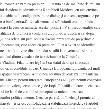
 de România? Pare că premierul Filat uită că de mai bine de trei ani
alul decident în administraţia Republicii Moldova, cu alte cuvinte,
ă o coabitare în coaliţie presupune dialog şi consens, argumente pe
e o bună perioadă. Un alt semnal al slăbiciunii omului politic
ervoasă la ceea ce numeşte acesta “posturi TV şi pseudoanalişti care
litatea de premier îi conferă şi dreptul de a judeca şi cataloga
Şi încă odată, nu pare acelaşi discurs prezentat de preşedintele
eocamdată) este aceea că premierul Filat a evitat să identifice
e – n.a.) nu vine din afară, dar se află la guvernare”, şi nu a
au altul dintre canalele de televiziune de la Chişinău.
i Vladimir Filat nu are legătură cu statul de drept şi vocaţia
dova, în condiţiile în care Uniunea Europeană reprezintă cel mult
u spaţiul basarabean. Atitudinea acestuia devoalează lupta internă
iorul Alianţei pentru Integrare Europeană (AIE) cât pentru controlul
 celor cu valenţe economice şi de forţă. O bătălie în care, la cât este
să fie la fel de credibil şi perceptut ca unicul onest sau
iunilor politice interne. Ceea ce pare să nu înţeleagă premierul
pilăreşti – isterice, consolidează şi stabilizează încrederea Partidul
 în masa electorală, demonstrând că AIE nu este o variantă cu