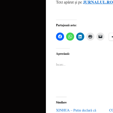
JURNALUL.RO
Text apărut şi pe
Partajează asta:
Dă
Dă
Dă
Dă
Dă
clic
clic
clic
clic
clic
pentru
pentru
pentru
pentru
pentru
a
partajare
a
a
a
partaja
pe
partaja
imprima(Se
trimite
pe
WhatsApp(Se
pe
deschide
o
Apreciază:
Facebook(Se
deschide
LinkedIn(Se
într-
legătu
deschide
într-
deschide
o
prin
într-
o
într-
fereastră
email
Încarc...
o
fereastră
o
nouă)
unui
fereastră
nouă)
fereastră
priete
nouă)
nouă)
deschi
într-
o
fereas
nouă)
Similare
XINHUA – Putin declară că
CO