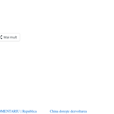
Mai mult
ră
n(Se
de
tră
MENTARIU | Republica
China doreşte dezvoltarea