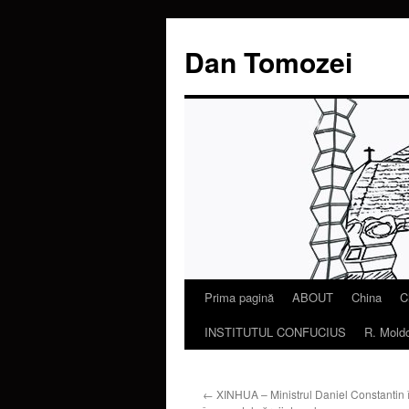
Dan Tomozei
Prima pagină
ABOUT
China
C
Sari
INSTITUTUL CONFUCIUS
R. Mold
la
conținut
←
XINHUA – Ministrul Daniel Constantin în