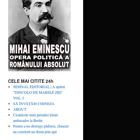
CELE MAI CITITE 24h
SEMNAL EDITORIAL | A apărut
"DINCOLO DE MARELE ZID"
VOL. I
SĂ ÎNVĂŢĂM CHINEZA
ABOUT
Cicatricele unui jurnalist trimis
ambasador la Berlin
Pentru a nu distruge pădurea, chinezii
au construit un drum prin apă