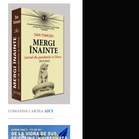
COMANDĂ CARTEA
AICI
_________________________