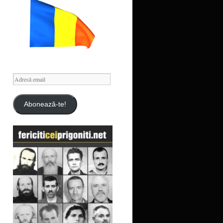
Adresă
email
Abonează-te!