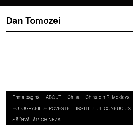
Dan Tomozei
Sari
Prima pagină
ABOUT
China
China din R. Moldova
la
FOTOGRAFII DE POVESTE
INSTITUTUL CONFUCIUS
conținut
SĂ ÎNVĂŢĂM CHINEZA