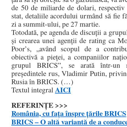
de 50 de miliarde de dolari, respectiv
stat, detaliile acordului urmând să fie 
zi a summit-ului, pe 27 martie.
Totodată, pe agenda de discuţii a grup
şi crearea unei agenţii de rating ca 
Poor’s, „având scopul de a contrib
obiectivă a pieţei, a companiilor naţi
grupul BRICS”, se arată într-un r
preşedintele rus, Vladimir Putin, privin
Rusia în BRICS. (…)
AICI
Textul integral
REFERINŢE >>>
România, cu faţa înspre ţările BRICS
BRICS – O altă variantă de a conduc