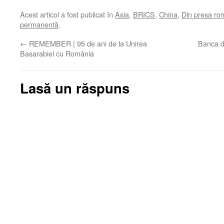
Acest articol a fost publicat în
Asia
,
BRICS
,
China
,
Din presa r
permanentă
.
←
REMEMBER | 95 de ani de la Unirea
Banca de
Basarabiei cu România
Lasă un răspuns