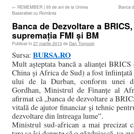
←
REMEMBER | 95 de ani de la Unirea
Banca de
Basarabiei cu România
Banca de Dezvoltare a BRICS, o
supremaţia FMI şi BM
Publicat în
27 martie 2013
de
Dan Tomozei
BURSA.RO
Sursa:
Mult aşteptata bancă a alianţei BRICS (
China şi Africa de Sud) a fost înfiinţată
ului de la Durban, conform unei dec
Gordhan, Ministrul de Finanţe al Afr
afirmat că „banca de dezvoltare a BRIC
vitală de ajutor financiar şi tehnic pentr
dezvoltare din întreaga lume”.
Ministrul sud-african a mai precizat 
ţara sa îşi doreşte să o găzduiască, va av