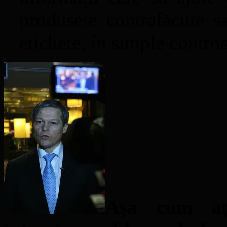
produsele contrafăcute sa
etichete, în simple contro
Aşa cum aţi