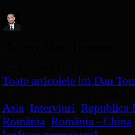
o
fereastră
nouă)
Despre Dan Tomozei
gazetar din România
Toate articolele lui Dan T
Acest articol a fost publicat
Asia
,
Interviuri
,
Republica
România
,
România - China
legătura permanentă
.