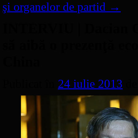
şi organelor de partid
→
INTERVIU | Dacian C
să aibă o prezenţă ec
China
Publicat în
24 iulie 2013
de