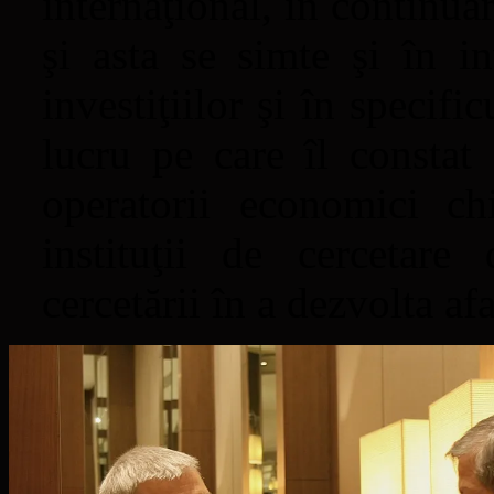
internaţional, în continua
şi asta se simte şi în in
investiţiilor şi în specific
lucru pe care îl constat
operatorii economici ch
instituţii de cercetare 
cercetării în a dezvolta af