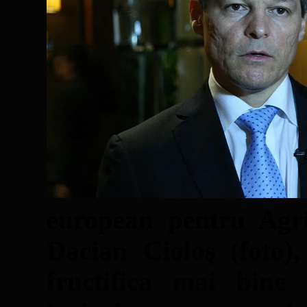
european pentru Agri
Dacian Cioloş (foto)
fructifica mai bine