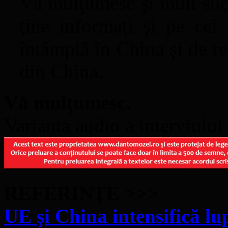
Vă mulţumesc şi mult succ
ţine informaţi şi pe cei
întâmplă în China şi de re
din China.
Vă mulţumesc.
Varianta audio a interviului
REFERINŢE >>>
UE şi China intensifică lu