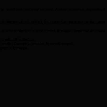
în cadrul unei conferinţe de presă, Andrea Schaechter, negociatorul
olă. Potrivit oficialului FMI, în ultimele două programe cu finanţatorii
a şi ratele dobânzilor. În acest context, România a beneficiat de această
”, a adăugat Schaechter.
onsiliul Executiv al fondului, în această toamnă.
program cu România.