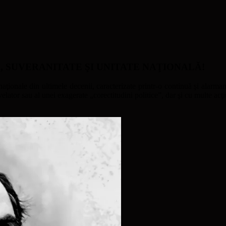
ATE, SUVERANITATE ŞI UNITATE NAŢIONALĂ!
naţionale din ultimele decenii, caracterizate printr-o continuă şi alarmant
ator sau al unei exagerate „corectitudini politice”, dar şi cu multe acţi