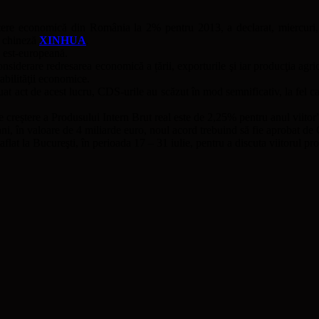
ere economică din România la 2% pentru 2013, a declarat, miercuri, 
ă chineză
XINHUA
.
a est-europeană.
siderare redresarea economică a țării, exporturile şi iar producţia agric
abilităţii economice.
 luat act de acest lucru, CDS-urile au scăzut în mod semnificativ, la fel c
e creştere a Produsului Intern Brut real este de 2,25% pentru anul viitor
 în valoare de 4 miliarde euro, noul acord trebuind să fie aprobat de C
at la Bucureşti, în perioada 17 – 31 iulie, pentru a discuta viitorul 