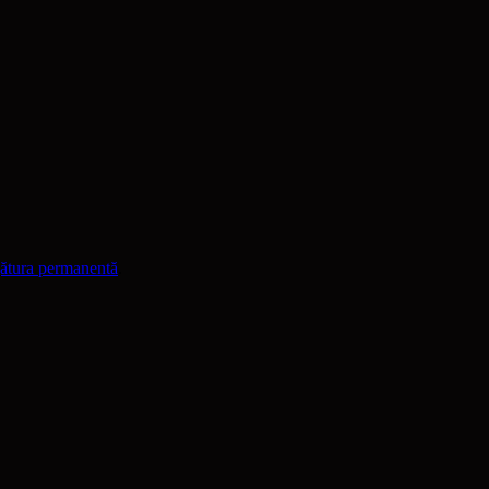
gătura permanentă
.