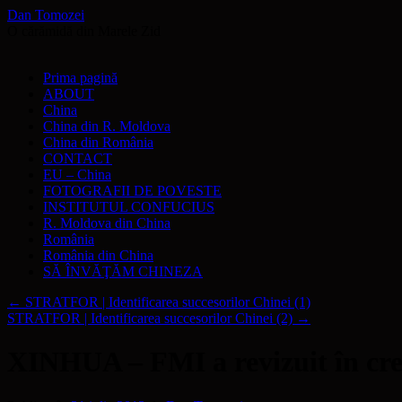
Dan Tomozei
O cărămidă din Marele Zid
Sari
Prima pagină
la
ABOUT
conținut
China
China din R. Moldova
China din România
CONTACT
EU – China
FOTOGRAFII DE POVESTE
INSTITUTUL CONFUCIUS
R. Moldova din China
România
România din China
SĂ ÎNVĂŢĂM CHINEZA
←
STRATFOR | Identificarea succesorilor Chinei (1)
STRATFOR | Identificarea succesorilor Chinei (2)
→
XINHUA – FMI a revizuit în cre