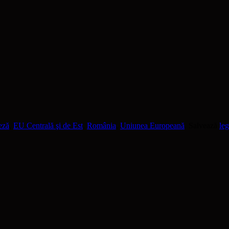
eză
,
EU Centrală şi de Est
,
România
,
Uniunea Europeană
. Salvează
le