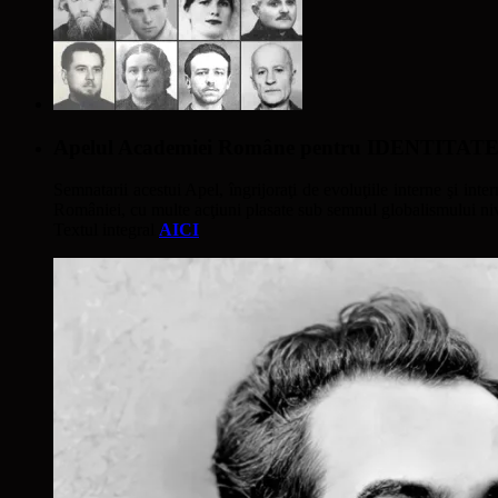
Apelul Academiei Române pentru IDENTIT
Semnatarii acestui Apel, îngrijoraţi de evoluţiile interne şi inter
României, cu multe acţiuni plasate sub semnul globalismului nivel
Textul integral
AICI