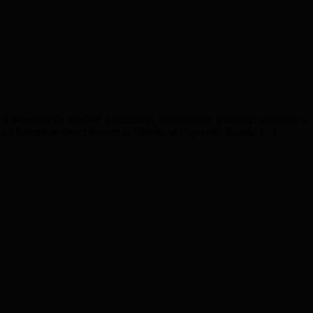
ă încercare de erodare a identităţii, suveranităţii şi unităţii naţionale a
uni îndreptate direct împotriva Statului şi Poporului Român (...)