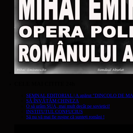
CELE MAI CITITE 24h
SEMNAL EDITORIAL | A apărut "DINCOLO DE MA
SĂ ÎNVĂŢĂM CHINEZA
O să urâm SUA, mai mult decât pe sovietici!
INSTITUTUL CONFUCIUS
Să nu vă mai fie rușine că sunteți români !