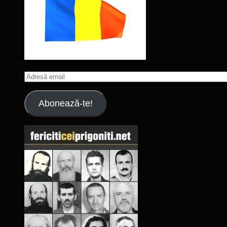
Adresă
email
Abonează-te!