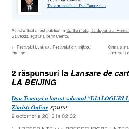
Toate articolele lui Dan Tomozei
→
Acest articol a fost publicat în
Cărţile mele
,
De departe ... Româ
Salvează
legătura permanentă
.
←
Festivalul Lunii sau Festivalul din mijlocul
China a ina
toamnei
important e
2 răspunsuri la
Lansare de car
LA BEIJING
Dan Tomozei a lansat volumul “DIALOGURI LA
spune:
Ziaristi Online
9 octombrie 2013 la 02:32
[…] REFERINŢE >>> PRESSEUROPE | INTERV