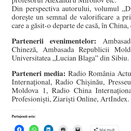
Din perspectiva autorului, volumul „Di
doreşte un semnal de valorificare a prie
care a găsit-o departe de casă, în China,
Partenerii evenimentelor:
Ambasada
Chineză, Ambasada Republicii Mold
Universitatea „Lucian Blaga” din Sibiu.
Parteneri media:
Radio România Actua
Internaţional, Radio Chişinău, Press
Moldova 1, Radio China Internaţional
Profesionişti, Ziarişti Online, ArtIndex.
Partajează asta:
Dă
Dă
Dă
Dă
Dă
Mai mult