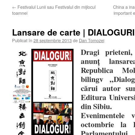
←
Festivalul Lunii sau Festivalul din mijlocul
China a ina
toamnei
important e
Lansare de carte | DIALOGUR
Publicat în
28 septembrie 2013
de
Dan Tomozei
Dragi prieten
anunţ lansar
Republica Mo
bilingv „Dialo
cărui autor su
Editura Univers
din Sibiu.
Evenimentele 
octombrie la 
Parlament