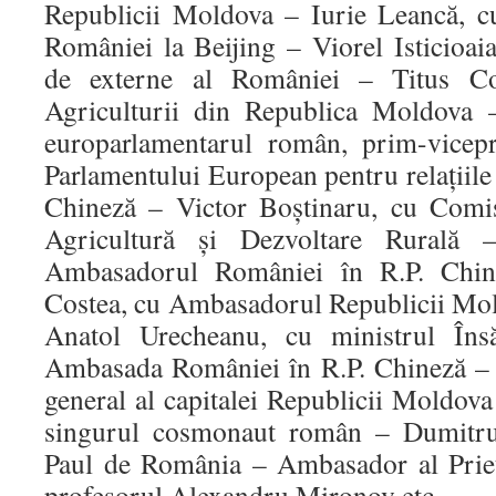
Republicii Moldova – Iurie Leancă, c
României la Beijing – Viorel Isticioai
de externe al României – Titus Cor
Agriculturii din Republica Moldova 
europarlamentarul român, prim-vicepr
Parlamentului European pentru relaţiil
Chineză – Victor Boştinaru, cu Comi
Agricultură şi Dezvoltare Rurală 
Ambasadorul României în R.P. Chi
Costea, cu Ambasadorul Republicii Mol
Anatol Urecheanu, cu ministrul Însă
Ambasada României în R.P. Chineză – 
general al capitalei Republicii Moldov
singurul cosmonaut român – Dumitru 
Paul de România – Ambasador al Prie
profesorul Alexandru Mironov etc.