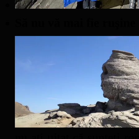
Să nu vă mai fie ruşine
nu aţi uitat că sunteţi ro