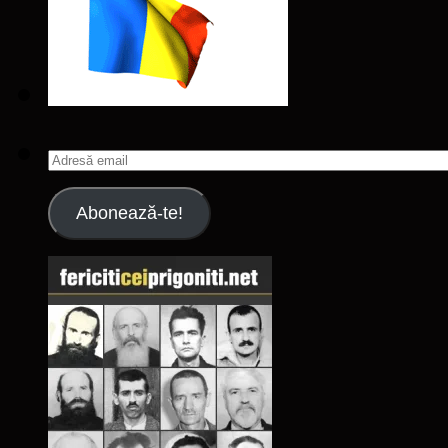
Adresă
email
Abonează-te!