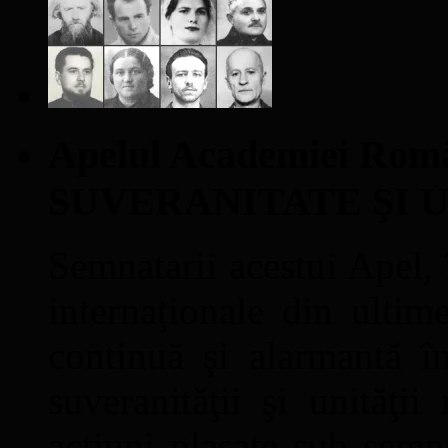
Apelul Academiei Ro
SUVERANITATE ŞI 
Semnatarii acestui Apel, î
internaţionale din ultime
continuă şi alarmantă în
suveranităţii şi unităţi
acţiuni plasate sub semn