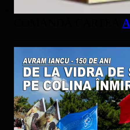
COMANDĂ CARTEA
A
____________________