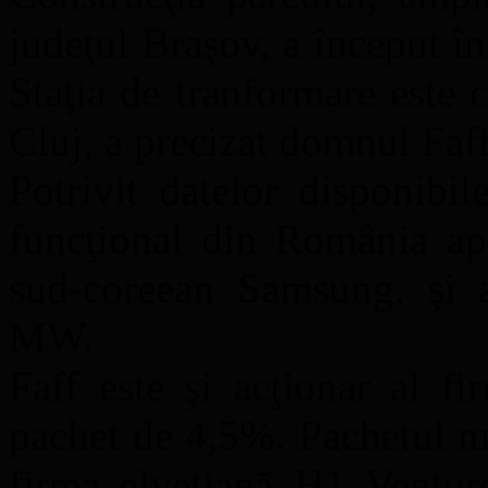
judeţul Braşov, a început în 
Staţia de tranformare este 
Cluj, a precizat domnul Faff
Potrivit datelor disponibi
funcţional din România apa
sud-coreean Samsung, şi a
MW.
Faff este şi acţionar al f
pachet de 4,5%. Pachetul ma
firma elveţiană H1 Venture