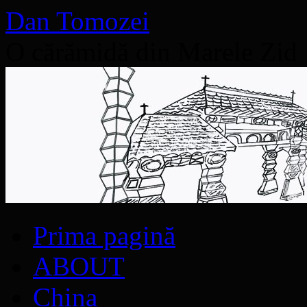
Dan Tomozei
O cărămidă din Marele Zid
Sari
Prima pagină
la
conținut
ABOUT
China