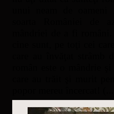
unui neam de oameni mâ
soarta României de a
mândriei de a fi români. 
cine sunt, pe toţi cei car
care au învăţat strâmb d
român este o mândrie şi 
care au trăit şi murit pe
popor mereu încercat! (...