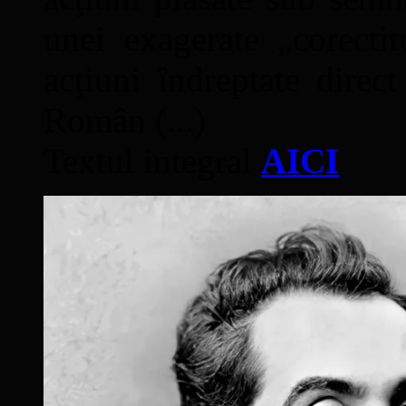
unei exagerate „corectit
acţiuni îndreptate direc
Român (...)
Textul integral
AICI