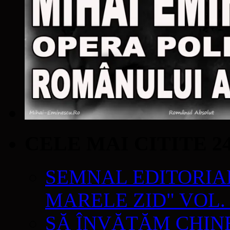
CELE MAI CITITE 2
SEMNAL EDITORIAL 
MARELE ZID" VOL. 
SĂ ÎNVĂŢĂM CHIN