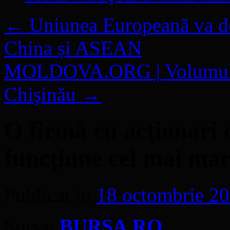
←
Uniunea Europeană va dem
China și ASEAN
MOLDOVA.ORG | Volumul „Di
Chişinău
→
O firmă cu acţionari 
funcţiune cel mai ma
Publicat în
18 octombrie 2
Sursa:
BURSA.RO