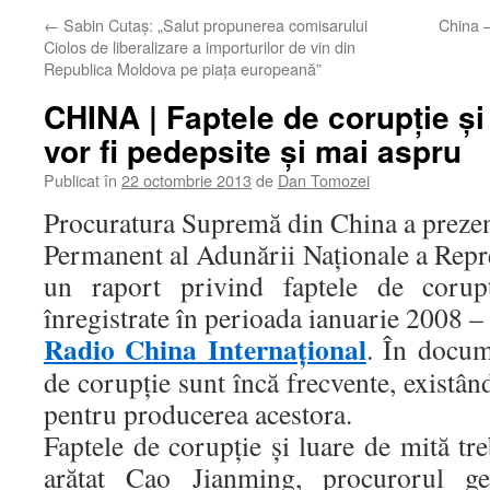
←
Sabin Cutaș: „Salut propunerea comisarului
China –
Ciolos de liberalizare a importurilor de vin din
Republica Moldova pe piața europeană”
CHINA | Faptele de corupţie şi
vor fi pedepsite și mai aspru
Publicat în
22 octombrie 2013
de
Dan Tomozei
Procuratura Supremă din China a prezen
Permanent al Adunării Naţionale a Repr
un raport privind faptele de corup
înregistrate în perioada ianuarie 2008 –
Radio China Internațional
. În docum
de corupţie sunt încă frecvente, existân
pentru producerea acestora.
Faptele de corupţie şi luare de mită tr
arătat Cao Jianming, procurorul gen