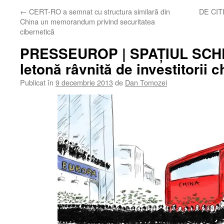
←
CERT-RO a semnat cu structura similară din
DE CITIT
China un memorandum privind securitatea
cibernetică
PRESSEUROP | SPAŢIUL SCH
letonă râvnită de investitorii c
Publicat în
9 decembrie 2013
de
Dan Tomozei