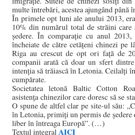
imigraţie. Sutele de chinezi sosiţi di
multe întrebări, acestea ajungând până î
În primele opt luni ale anului 2013, er
10% din numărul total de străini care
şedere. În comparaţie cu anul 2013, t
încheiate de către cetăţeni chinezi pe
Riga au crescut de opt ori faţă de 201
companii arată că doar un sfert dintre 
intenţia să trăiască în Letonia. Ceilalţi 
cumpărate.
Societatea letonă Baltic Cotton Roa
asistenţa chinezilor care doresc să se sta
O spune de altfel clar pe site-ul său: „
în Letonia, primiţi un permis de şedere de
liber în întreaga Europă”. (…)
AICI
Textul integral