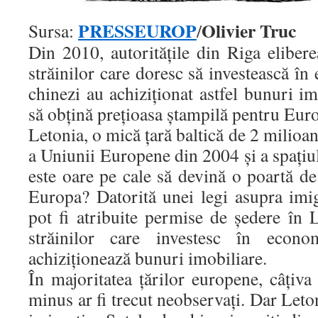
PRESSEUROP
Olivier Truc
Sursa:
/
Din 2010, autorităţile din Riga eliber
străinilor care doresc să investească în
chinezi au achiziţionat astfel bunuri im
să obţină preţioasa ştampilă pentru Eur
Letonia, o mică ţară baltică de 2 milioa
a Uniunii Europene din 2004 şi a spaţi
este oare pe cale să devină o poartă de 
Europa? Datorită unei legi asupra imig
pot fi atribuite permise de şedere în 
străinilor care investesc în econ
achiziţionează bunuri imobiliare.
În majoritatea ţărilor europene, câţiva
minus ar fi trecut neobservaţi. Dar Leto