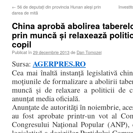
←
56 de deputaţi din provincia Hunan aleşi prin
Investit
darea de mită
China aprobă abolirea taberel
prin muncă și relaxează politi
copil
Publicat în
29 decembrie 2013
de
Dan Tomozei
AGERPRES.RO
Sursa:
Cea mai înaltă instanță legislativă ch
moțiunile de formalizare a abolirii tabe
muncă și de relaxare a politicii de co
anunțat media oficială.
Anunțate de autorități în noiembrie, ac
au fost aprobate printr-un vot al Co
Congresului Național Popular (ANP), 
legislativă a deciziilor Partidului Comun