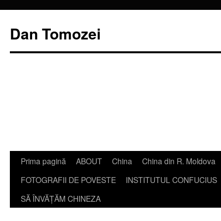
Dan Tomozei
Sari
Prima pagină
ABOUT
China
China din R. Moldova
la
FOTOGRAFII DE POVESTE
INSTITUTUL CONFUCIUS
conținut
SĂ ÎNVĂŢĂM CHINEZA