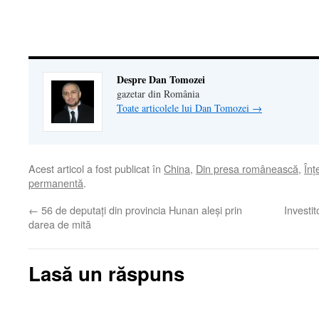
într-
o
fereastră
nouă)
Despre Dan Tomozei
gazetar din România
Toate articolele lui Dan Tomozei
→
Acest articol a fost publicat în
China
,
Din presa românească
,
Înţ
permanentă
.
←
56 de deputaţi din provincia Hunan aleşi prin
Investit
darea de mită
Lasă un răspuns