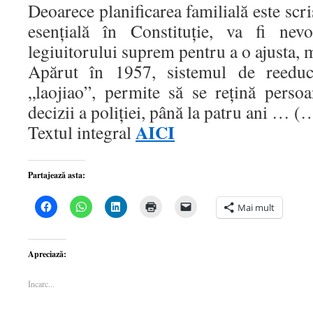
Deoarece planificarea familială este scris
esențială în Constituție, va fi nev
legiuitorului suprem pentru a o ajusta,
Apărut în 1957, sistemul de reedu
„laojiao”, permite să se rețină pers
decizii a poliției, până la patru ani … (
AICI
Textul integral
Partajează asta:
Dă
Dă
Dă
Dă
Dă
Mai mult
clic
clic
clic
clic
clic
pentru
pentru
pentru
pentru
pentru
a
partajare
a
a
a
partaja
pe
partaja
imprima(Se
trimite
pe
WhatsApp(Se
pe
deschide
o
Apreciază:
Facebook(Se
deschide
LinkedIn(Se
într-
legătură
deschide
într-
deschide
o
prin
într-
o
într-
fereastră
email
Încarc...
o
fereastră
o
nouă)
unui
fereastră
nouă)
fereastră
prieten(Se
nouă)
nouă)
deschide