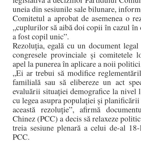
uneia din sesiunile sale bilunare, in
Comitetul a aprobat de asemenea o rez
„cuplurilor să aibă doi copii în cazul în 
a fost copil unic”.
Rezoluția, egală cu un document legal 
congresele provinciale și comitetele 
apel la punerea în aplicare a noii politic
„Ei ar trebui să modifice reglementăril
familială sau să elibereze un act spe
evaluării situației demografice la nivel 
cu legea asupra populației și planificării
această rezoluție”, afirmă document
Chinez (PCC) a decis să relaxeze politic
treia sesiune plenară a celui de-al 18
PCC.