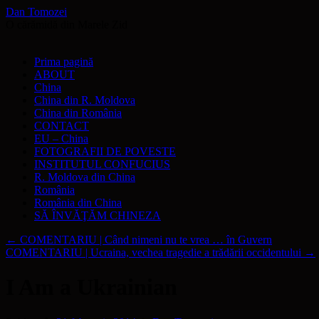
Dan Tomozei
O cărămidă din Marele Zid
Sari
Prima pagină
la
ABOUT
conținut
China
China din R. Moldova
China din România
CONTACT
EU – China
FOTOGRAFII DE POVESTE
INSTITUTUL CONFUCIUS
R. Moldova din China
România
România din China
SĂ ÎNVĂŢĂM CHINEZA
←
COMENTARIU | Când nimeni nu te vrea … în Guvern
COMENTARIU | Ucraina, vechea tragedie a trădării occidentului
→
I Am a Ukrainian