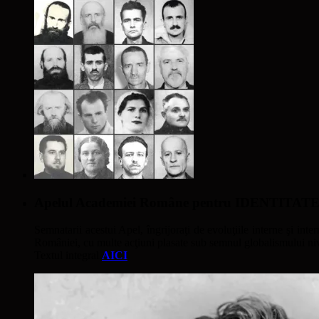
Apelul Academiei Române pentru IDENTIT
Semnatarii acestui Apel, îngrijoraţi de evoluţiile interne şi inter
României, cu multe acţiuni plasate sub semnul globalismului nivel
Textul integral
AICI