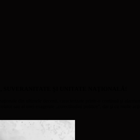
ATE, SUVERANITATE ŞI UNITATE NAŢIONALĂ!
naţionale din ultimele decenii, caracterizate printr-o continuă şi alarmant
ator sau al unei exagerate „corectitudini politice”, dar şi cu multe acţi