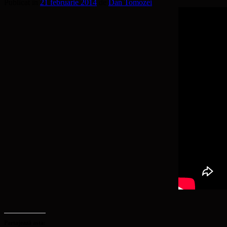
Publicat în
21 februarie 2014
de
Dan Tomozei
Partajează asta: