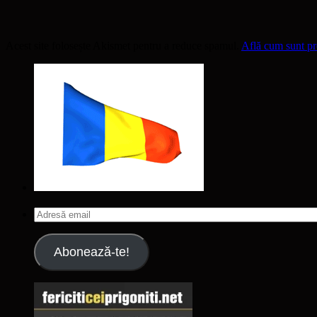
Acest site folosește Akismet pentru a reduce spamul.
Află cum sunt pro
Adresă
email
Abonează-te!