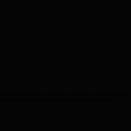
ă încercare de erodare a identităţii, suveranităţii şi unităţii naţionale a
uni îndreptate direct împotriva Statului şi Poporului Român (...)