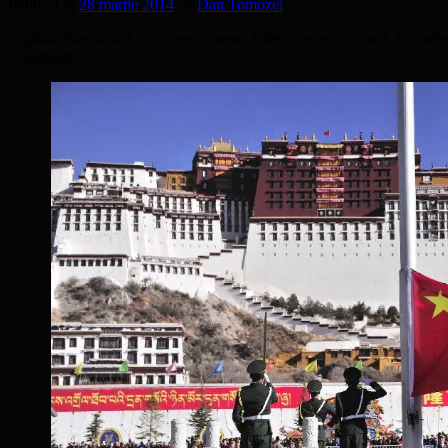
Publicat în
28 martie 2014
de
Dan Tomozei
Capitala Regiunii Autonome chineze Tibet a marcat, vineri, în cadrul
eveniment.