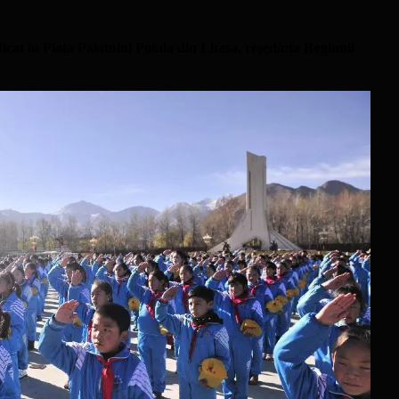
icat în Piața Palatului Potala din Lhasa, reședința Regiunii