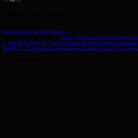
Despre Dan Tomozei
gazetar din România
Toate articolele lui Dan Tomozei
→
Acest articol a fost publicat în
China
,
Din presa chineză
,
Înţelege Chi
←
ZBORUL MH370 – Au fost identificate primele obiecte plutitoare 
XINHUA – Liderii români exprimă entuziasmul pentru a 10-a anivers
Lasă un răspuns