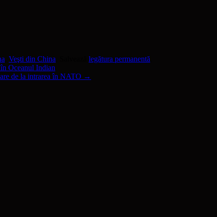
na
,
Veşti din China
. Salvează
legătura permanentă
.
în Oceanul Indian
are de la intrarea în NATO
→