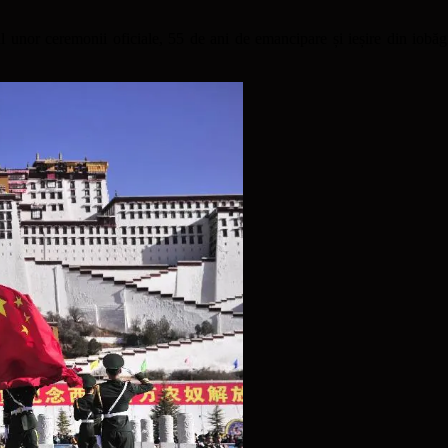
 unor ceremonii oficiale, 55 de ani de emancipare și ieșire din iobăg