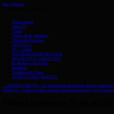
Dan Tomozei
O cărămidă din Marele Zid
Sari
Prima pagină
la
ABOUT
conținut
China
China din R. Moldova
China din România
CONTACT
EU – China
FOTOGRAFII DE POVESTE
INSTITUTUL CONFUCIUS
R. Moldova din China
România
România din China
SĂ ÎNVĂŢĂM CHINEZA
←
ZBORUL MH370 – Au fost identificate primele obiecte plutitoare 
XINHUA – Liderii români exprimă entuziasmul pentru a 10-a anivers
Tibetul a aniversat 55 de ani de 