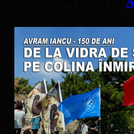
COMANDĂ CARTEA
A
____________________