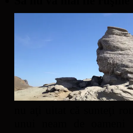
Să nu vă mai fie ruşine
nu aţi uitat că sunteţi ro
unui neam de oameni mâ