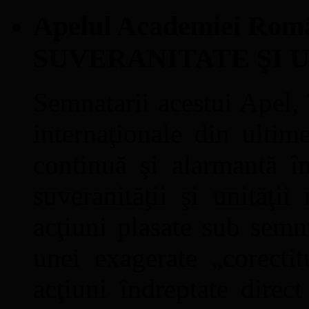
Apelul Academiei Ro
SUVERANITATE ŞI 
Semnatarii acestui Apel, î
internaţionale din ultime
continuă şi alarmantă în
suveranităţii şi unităţi
acţiuni plasate sub semn
unei exagerate „corectit
acţiuni îndreptate direc