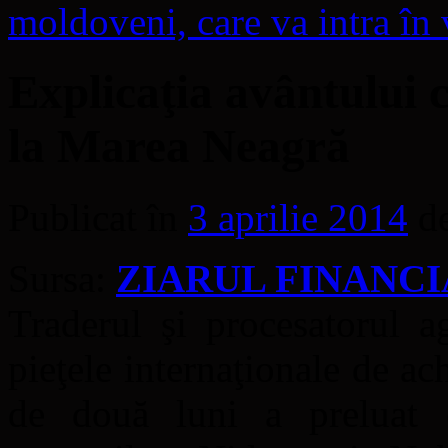
moldoveni, care va intra în 
Explicaţia avântului c
la Marea Neagră
Publicat în
3 aprilie 2014
d
Sursa:
ZIARUL FINANCI
Traderul şi procesatorul a
pieţele internaţionale de ach
de două luni a preluat 