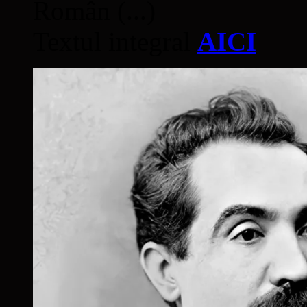
Român (...)
Textul integral
AICI