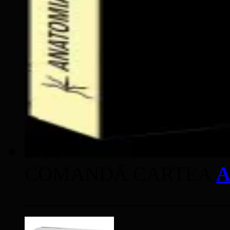
COMANDĂ CARTEA
A
____________________