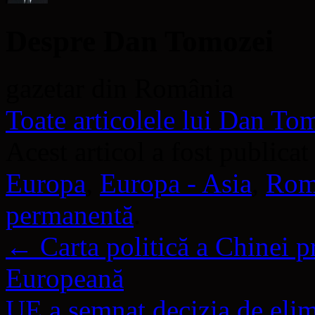
Despre Dan Tomozei
gazetar din România
Toate articolele lui Dan T
Acest articol a fost publicat
Europa
,
Europa - Asia
,
Rom
permanentă
.
←
Carta politică a Chinei p
Europeană
UE a semnat decizia de elimi