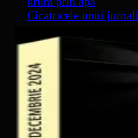
drum prin apă
Cicatricele unui jurnal