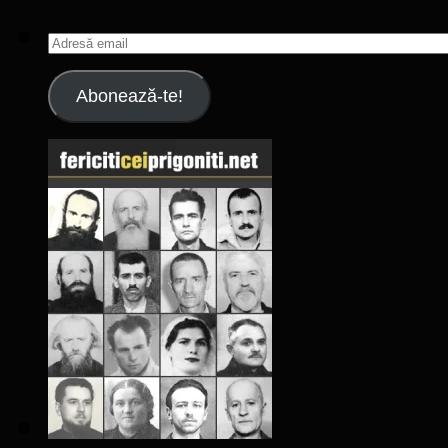
Adresă
email
Abonează-te!