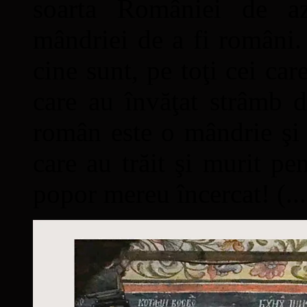
soarta României de a
mândriei de a fi români. 
cine sunt, pe toţi cei car
care au învăţat strâmb d
român este o mândrie şi 
care au trăit şi murit pe
popor mereu încercat! (...