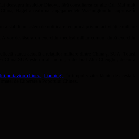
lat deasupra Insulelor Diaoyu, fără consultarea cu alte țări. Mai mult,
i în China, Hagel a reafirmat angajamentele Washingtonului cuprinse în
 a stabili un sistem de notificare reciprocă privind activitățile militare
 SUA vor desfășura un exercițiu medical militar comun, după exercițiul
eflectă starea actuală a relațiilor militare dintre China și SUA. Totuși,
area China-SUA este un alt lucru”, a declarat Zhu Chenghu, decan al
lui portavion chinez „Liaoning”
, în timpul vizitei făcute de acesta la
 Armatei de Eliberare a Poporului Chinez.