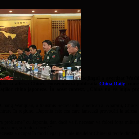
Beijingul a avertizat Wash
Tokyo la adresa Chinei, consemnează publicația
China Daily
, come
ațiilor chino-japoneze. În acest context, „China nu va iniția p
ii, Chang Wanquan, a transmis Secretarului american al Apararii, Chuck 
 intrare în regiune. „Japonia este cea care lansează provocări la adresa
ra probleme” cu Japonia, dar, dacă va fi necesar, va folosi forța militar
 acestora, sub nicio formă”.
că aceasta a ocupat în mod ilegal părți ale insulelor Chinei și recife din 