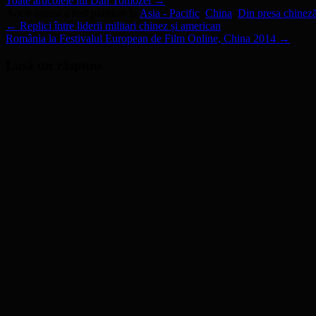
Toate articolele lui Dan Tomozei
→
Acest articol a fost publicat în
Asia - Pacific
,
China
,
Din presa chinez
←
Replici între liderii militari chinez și american
România la Festivalul European de Film Online, China 2014
→
Lasă un răspuns