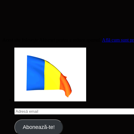
Acest site folosește Akismet pentru a reduce spamul.
Află cum sunt pro
Adresă
email
Abonează-te!