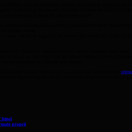
a stabili o zonă de identificare aeriană de apărare în spațiul aerian af
gațiilor care decurg din tratatele încheiate. Înaintea derulării vizite
a două noi sisteme balistice de apărare anti-rachetă.
 au manifestat dorința de a construi un nou model de relații militare pentru
nței militare navale.
să implice oficiali de rang înalt de apărare din ambele țări, China și
merican de cooperare, amestecat tot mai mult cu atitudini critice dure, r
, sunt un lucru, iar dacă SUA vor lua măsuri pentru a sabota cooper
e Apărare al Armatei de Eliberare a Poporului.
 China, fiind primul străin căruia i s-a permis să urce la bordul
primu
i prezentat, miercuri, un discurs la Universitatea Națională de Apărare a
 Chinei
rmate proprii