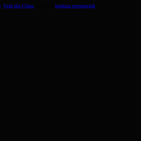
ă
,
Veşti din China
. Salvează
legătura permanentă
.