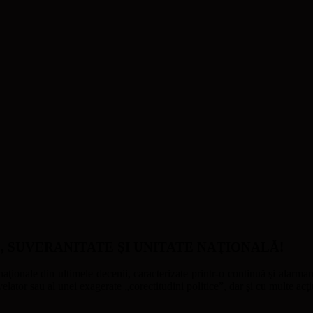
ATE, SUVERANITATE ŞI UNITATE NAŢIONALĂ!
naţionale din ultimele decenii, caracterizate printr-o continuă şi alarmant
ator sau al unei exagerate „corectitudini politice”, dar şi cu multe acţi