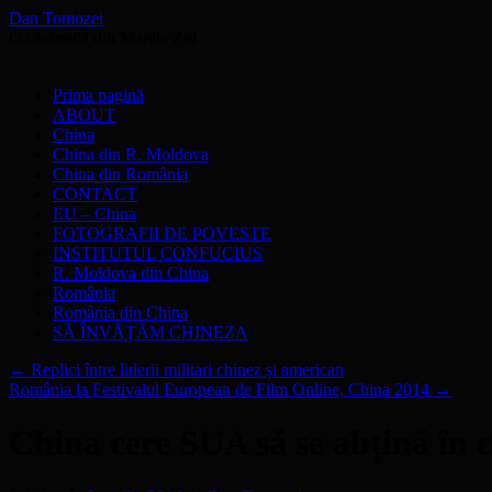
Dan Tomozei
O cărămidă din Marele Zid
Sari
Prima pagină
la
ABOUT
conținut
China
China din R. Moldova
China din România
CONTACT
EU – China
FOTOGRAFII DE POVESTE
INSTITUTUL CONFUCIUS
R. Moldova din China
România
România din China
SĂ ÎNVĂŢĂM CHINEZA
←
Replici între liderii militari chinez și american
România la Festivalul European de Film Online, China 2014
→
China cere SUA să se abțină în 