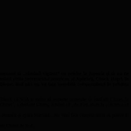
ingtonul să „rămână vigilent” cu privire la Japonia și să nu fie
ntând vizita Secretarului american al Apărării, Chuck Hagel, în
robleme, însă nici nu va face vreodată compromisuri în privința
Hagel, că SUA ar trebui să respecte interesele de bază ale Chinei, în
 Chinei”, a declarat Chang, arătând că „dacă ați ajuns la concluzia că
ă pentru a-și apăra teritoriul. „Nu vom face compromisuri cu privire la
Marea Chinei de Sud.