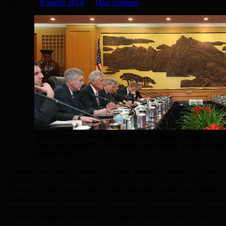
Publicat în
9 aprilie 2014
de
Dan Tomozei
„permisiv sau susținător” al provocărilor lansate de 
Asia, cu precădere remarcile acestuia pe marginea rel
teritoriului”.
În cadrul unui dialog derulat la Beijing, ministrul chinez al Apărăr
condițiile în care Washingtonul urmărește aplicarea unei strategii de
China are de gând să recurgă la forță împotriva Japoniei, este greșit”.
Ministrul chinez a mai arătat că China „nu va lua inițiativa de a gene
zonele comerciale, teritoriale și suveranitate. Nu vom tolera încălcarea
În privința relațiilor tensionate cu Filipine, ministrul chinez a arătat 