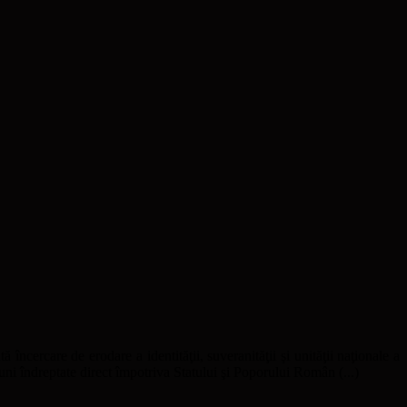
ă încercare de erodare a identităţii, suveranităţii şi unităţii naţionale a
uni îndreptate direct împotriva Statului şi Poporului Român (...)