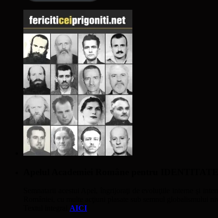
Apelul Academiei Române pentru IDENTIT
Semnatarii acestui Apel, îngrijoraţi de evoluţiile interne şi inter
României, cu multe acţiuni plasate sub semnul globalismului nivel
Textul integral
AICI