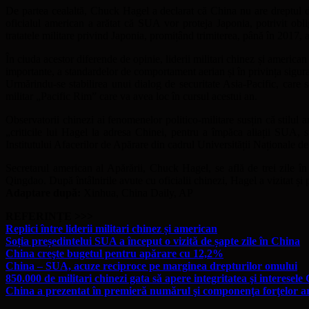
De partea cealaltă, Chuck Hagel a declarat că China nu are dreptul de 
oficialul american a arătat că SUA vor proteja Japonia, potrivit obli
tratatele militare privind Japonia, promițând trimiterea, până în 2017, 
În ciuda acestor diferende de opinie, liderii militari chinez și american
importante, a standardelor de comportament aerian și în privința sigura
Urmărindu-se stabilirea unui dialog de securitate Asia-Pacific, care 
militar „Pacific Rim” care va avea loc în cursul acestui an.
Observatorii chinezi ai fenomenelor politico-militare susțin că stilul a
„criticile lui Hagel la adresa Chinei, pentru a împăca aliații SUA
Institutului Afacerilor de Apărare din cadrul Universității Naționale d
Secretarul american al Apărării, Chuck Hagel, se află de trei zile în
Qingdao. După întâlnirile avute cu oficialii chinezi, Hagel a vizitat ș
Adaptare după:
Xinhua, China Daily, AP
REFERINȚE >>>
Replici între liderii militari chinez și american
Soția președintelui SUA a început o vizită de șapte zile în China
China creşte bugetul pentru apărare cu 12,2%
China – SUA, acuze reciproce pe marginea drepturilor omului
850.000 de militari chinezi gata să apere integritatea şi interesele
China a prezentat în premieră numărul şi componenţa forţelor a