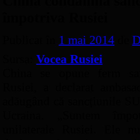
China condamnă sancț
împotriva Rusiei
Publicat în
1 mai 2014
de
D
Sursa:
Vocea Rusiei
China se opune ferm sanc
Rusiei, a declarat ambasad
adăugând că sancțiunile SU
Ucraina. „Suntem împot
unilaterale Rusiei. Ele n