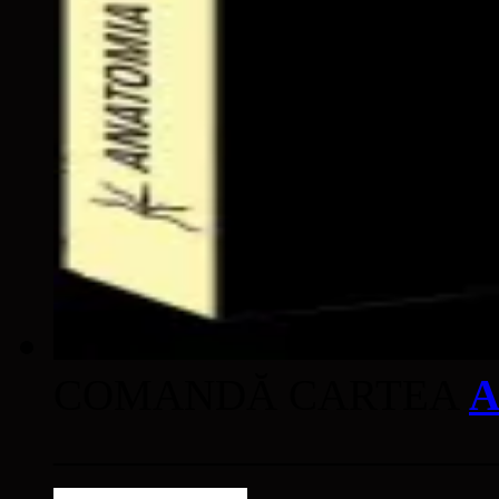
COMANDĂ CARTEA
A
____________________