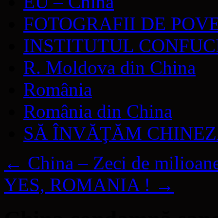
EU – China
FOTOGRAFII DE POV
INSTITUTUL CONFUC
R. Moldova din China
România
România din China
SĂ ÎNVĂŢĂM CHINE
←
China – Zeci de milioane
YES, ROMANIA !
→