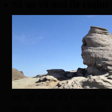
Să nu vă mai fie ruşine
nu aţi uitat că sunteţi ro
unui neam de oameni mâ