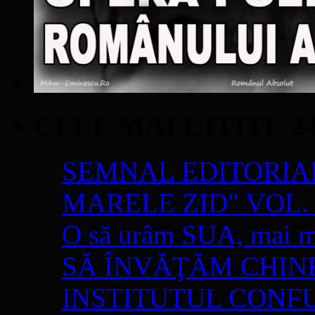
CELE MAI CITITE 2
SEMNAL EDITORIAL 
MARELE ZID" VOL. 
O să urâm SUA, mai mul
SĂ ÎNVĂŢĂM CHIN
INSTITUTUL CONF