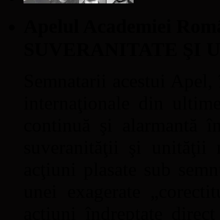
Apelul Academiei Ro
SUVERANITATE ŞI 
Semnatarii acestui Apel, î
internaţionale din ultime
continuă şi alarmantă în
suveranităţii şi unităţi
acţiuni plasate sub semn
unei exagerate „corectit
acţiuni îndreptate direc