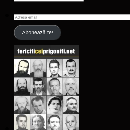
Adresă
email
Abonează-te!