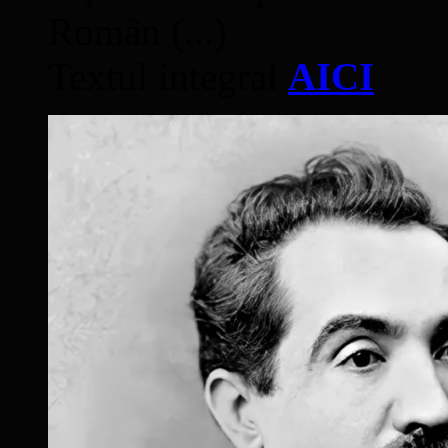
Român (...)
Textul integral
AICI