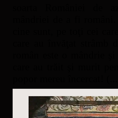
soarta României de a
mândriei de a fi români. 
cine sunt, pe toţi cei car
care au învăţat strâmb d
român este o mândrie şi 
care au trăit şi murit pe
popor mereu încercat! (...