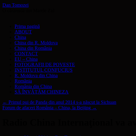
Dan Tomozei
O cărămidă din Marele Zid
Sari
Prima pagină
la
ABOUT
conținut
China
China din R. Moldova
China din România
CONTACT
EU – China
FOTOGRAFII DE POVESTE
INSTITUTUL CONFUCIUS
R. Moldova din China
România
România din China
SĂ ÎNVĂŢĂM CHINEZA
←
Primul pui de Panda din anul 2014 s-a născut la Sichuan
Forum de afaceri România – China, la Beijing
→
Radio China Internaţional va av