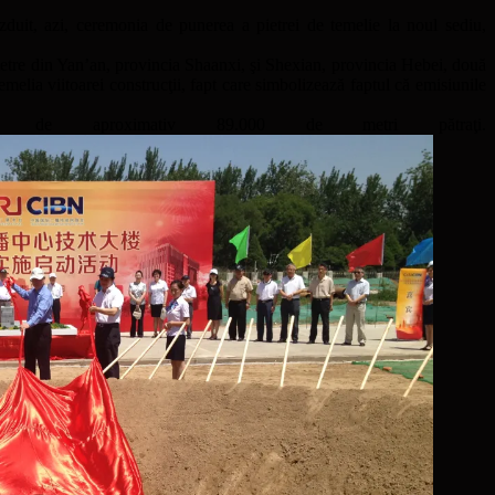
duit, azi, ceremonia de punerea a pietrei de temelie la noul sediu,
pietre din Yan’an, provincia Shaanxi, şi Shexian, provincia Hebei, două
melia viitoarei construcţii, fapt care simbolizează faptul că emisiunile
e aproximativ 89.000 de metri pătraţi.