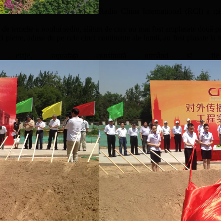
Radio China Internaţional (RCI) a găz
a de temelie a noului sediu, alături de care au mai fost amplasate două 
pietre, aduse de pe cele cinci continente ale lumii, au fost plasate la te
, suprafaţa construită urmând să fie d