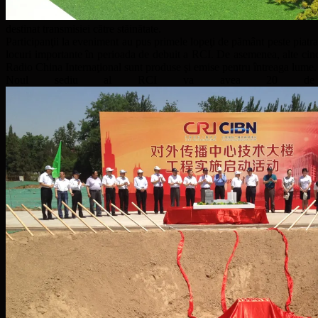
destinat transmisiei către stăinătate.
Participanţii la eveniment au pus primele lopeţi de pământ peste piatr
locuri importante în perioada de debuit a RCI. De asemenea, alte cinci 
Radio China Internaţional sunt produse şi emise pentru întreaga lume.
Noul sediu al RCI va avea 20 de etaje