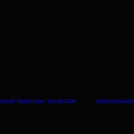
 chineză
,
Înţelege China
,
Veşti din China
. Salvează
legătura permanent