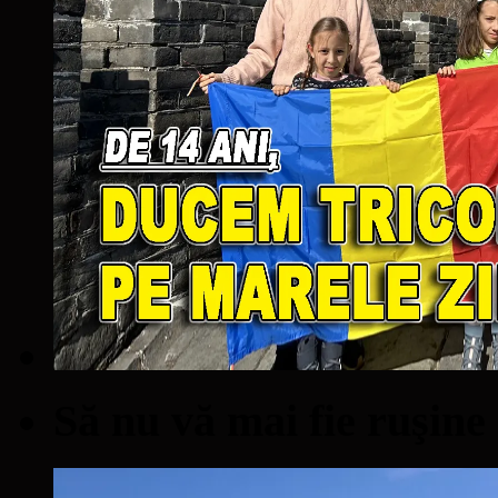
Să nu vă mai fie ruşine