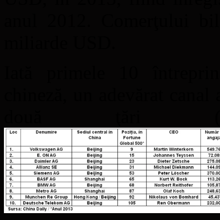
anul 2012. Comerţului bil
miliarde USD.
Iată primele 10 întrepri
chineză, un adevărat canal a
două ţări 