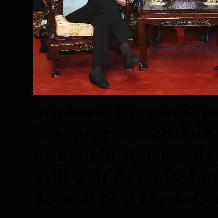
înseamnă Germania pen
în vedere numărul de v
în marele stat asiati
avut atât de multe într
de mult ca şi Merkel, 