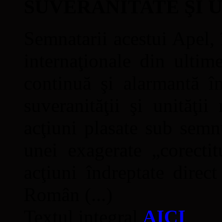
SUVERANITATE ŞI 
Semnatarii acestui Apel, î
internaţionale din ultime
continuă şi alarmantă în
suveranităţii şi unităţi
acţiuni plasate sub semn
unei exagerate „corectit
acţiuni îndreptate direc
Român (...)
Textul integral
AICI