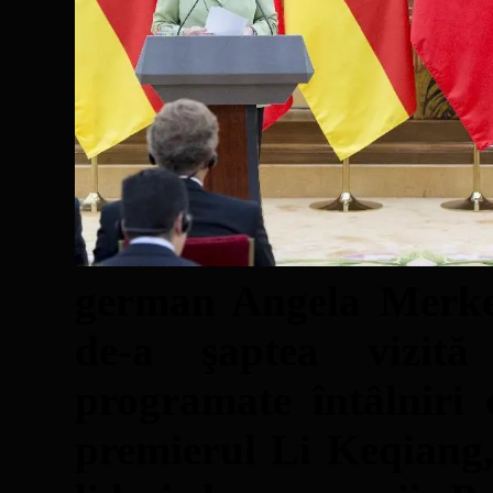
german Angela Merkel 
de-a şaptea vizită
programate întâlniri 
premierul Li Keqiang, 