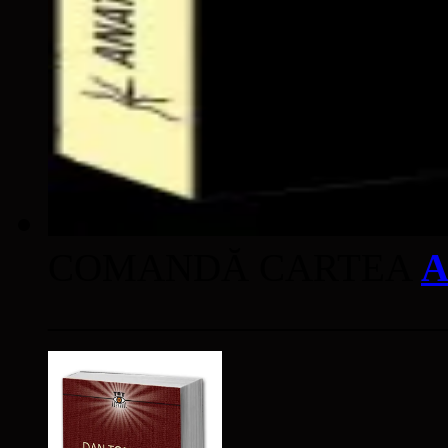
COMANDĂ CARTEA
A
____________________