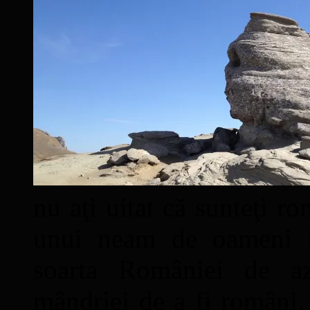
nu aţi uitat că sunteţi ro
unui neam de oameni mâ
soarta României de a
mândriei de a fi români. 