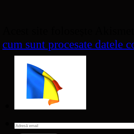
Acest site folosește Akisme
cum sunt procesate datele co
Adresă
email