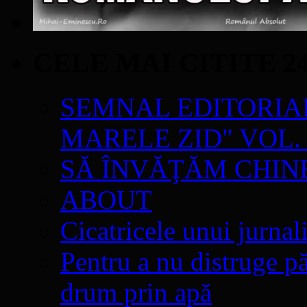
CELE MAI CITITE 2
SEMNAL EDITORIAL 
MARELE ZID" VOL. 
SĂ ÎNVĂŢĂM CHIN
ABOUT
Cicatricele unui jurnal
Pentru a nu distruge pă
drum prin apă