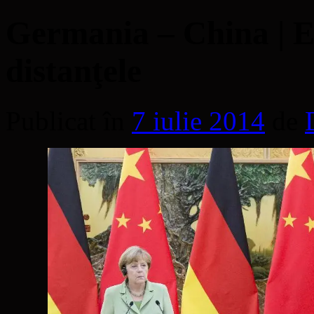
Germania – China | E
distanţele
Publicat în
7 iulie 2014
de