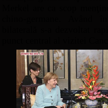
Merkel are ca scop menţiner
chino-germane. Având în
bilaterală s-a dezvoltat ra
punct central al vizitei Canc