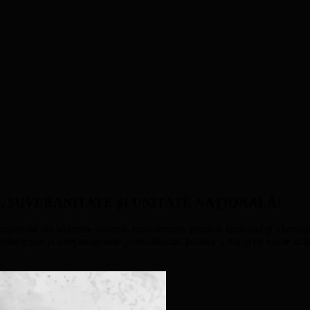
ATE, SUVERANITATE ŞI UNITATE NAŢIONALĂ!
naţionale din ultimele decenii, caracterizate printr-o continuă şi alarmant
ator sau al unei exagerate „corectitudini politice”, dar şi cu multe acţi