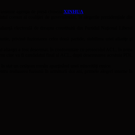
 transmite agenţia de presă chineză
XINHUA
.
datul comun al coaliţiei de guvernământ, în alegerile prezidenţiale din
ianţă electorală de dreapta constituită din Partidul Naţional Liberal
e, privind fuzionarea celor două partide, stabilirea unei alianţe şi
 alianţei a fost desemnat, în conformitate cu protocolul ACL, în urma
erent cine va fi candidatul final al ACL, după desemnarea acestuia PDL
 în stat un cetăţean român aparţinând unei minorităţi etnice.
u realizarea fuziunii în următorii doi ani, primele alegeri interne în