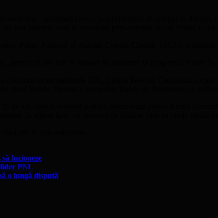
devenit, luni, candidatul comun la prezidenţiale al coaliţiei de dreapta,
 cel mai puternic rival al actualului prim-ministru Victor Ponta, candi
n Politic Naţional al Alianţei Creştiin-Liberale (ACL), principala al
pentru că am fost în măsură să rămânem la programul stabilit în iuni
a fost prim-vicepreşedintele PDL, Cătălin Predoiu. Candidatul comun al
 celor două partide. Predoiu a menţionat, înainte de desemnare, că indif
ii 25 de ani, când o structură politică desemnează pentru funcţia supremă
at, în ultima luna, un protocol de fuziune care va ghida părţile pentr
cinci ani, în luna noiembrie.
 să fuzioneze
e lider PNL
ă o lungă dispută