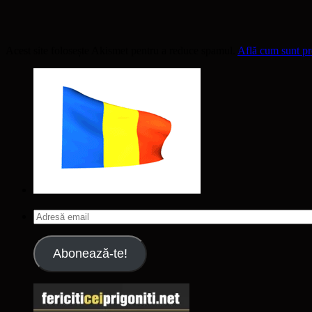
Acest site folosește Akismet pentru a reduce spamul.
Află cum sunt pro
Adresă
email
Abonează-te!