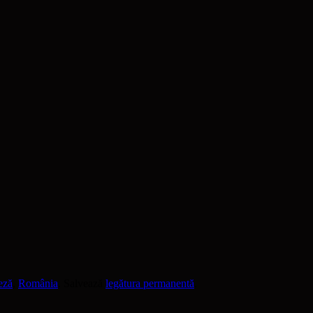
eză
,
România
. Salvează
legătura permanentă
.