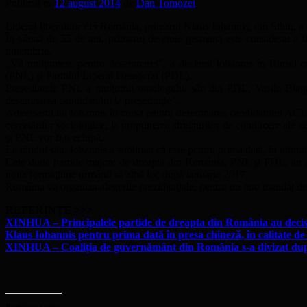
Publicat în
12 august 2014
de
Dan Tomozei
Liderul liberalilor din România, primarul Klaus Iohannis, din Sibiu, a 
În vârstă de 55 de ani, primarul de etnie germană este considerat a fi
noiembrie.
„Vă mulţumesc pentru desemnare!”, a declarat Iohannis în Biroul comu
(PNL) şi Partidul Liberal Democrat (PDL).
Preşedintele PNL a mulţumit omologului său din PDL, Vasile Blaga, „
desemnarea candidatului la preşedinţie”.
Adversarul lui Iohannis în cursa pentru desemnarea candidatului ACL 
cercetărilor sociologice, la propunerea structurilor de conducere ale
şi PNL vor fi o echipă.
La rândul său, Iohannis a subliniat că este pentru prima dată, în ultim
Cele două partide majore de dreapta din România, PNL şi PDL, au aprob
noua formaţiune urmând să aibă loc după ianuarie 2017.
România va organiza alegerile prezidenţiale, pentru un nou mandat de 
REFERINŢE >>>
XINHUA – Principalele partide de dreapta din România au decis
Klaus Iohannis pentru prima dată în presa chineză, în calitate d
XINHUA – Coaliția de guvernământ din România s-a divizat dup
Partajează asta: