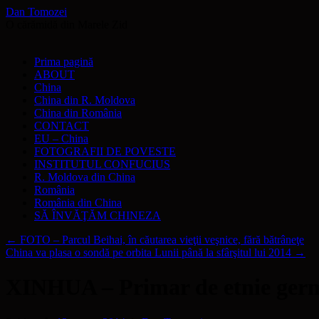
Dan Tomozei
O cărămidă din Marele Zid
Sari
Prima pagină
la
ABOUT
conținut
China
China din R. Moldova
China din România
CONTACT
EU – China
FOTOGRAFII DE POVESTE
INSTITUTUL CONFUCIUS
R. Moldova din China
România
România din China
SĂ ÎNVĂŢĂM CHINEZA
←
FOTO – Parcul Beihai, în căutarea vieţii veşnice, fără bătrâneţe
China va plasa o sondă pe orbita Lunii până la sfârşitul lui 2014
→
XINHUA – Primar de etnie germ