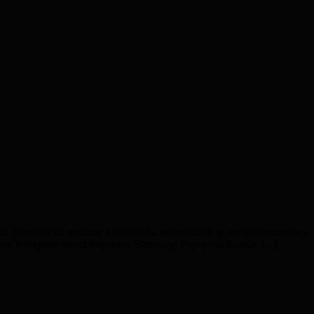
ă încercare de erodare a identităţii, suveranităţii şi unităţii naţionale a
uni îndreptate direct împotriva Statului şi Poporului Român (...)