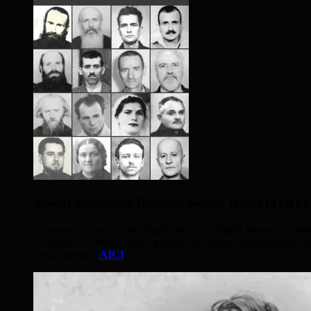
Apelul Academiei Române pentru IDENTIT
Semnatarii acestui Apel, îngrijoraţi de evoluţiile interne şi inter
României, cu multe acţiuni plasate sub semnul globalismului nivel
Textul integral
AICI