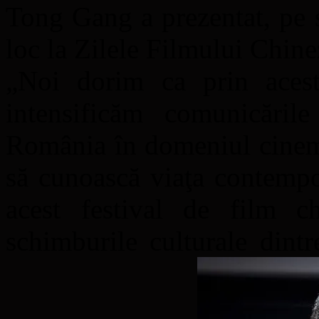
Tong Gang a prezentat, pe 
loc la Zilele Filmului Chine
„Noi dorim ca prin acest
intensificăm comunicăril
România în domeniul cinema
să cunoască viaţa contempo
acest festival de film c
schimburile culturale dint