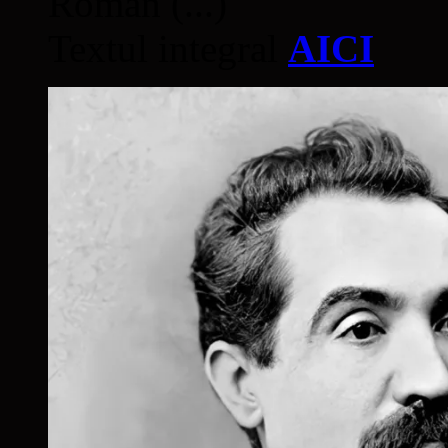
Român (...)
Textul integral
AICI