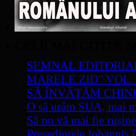
CELE MAI CITITE 2
SEMNAL EDITORIAL 
MARELE ZID" VOL. 
SĂ ÎNVĂŢĂM CHIN
O să urâm SUA, mai mul
Să nu vă mai fie rușine
Președintele Iohannis 