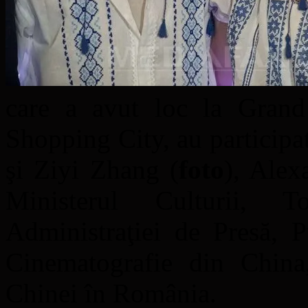
care a avut loc la Gra
Shopping City, au participat,
şi Ziyi Zhang (
foto
), Alex
Ministerul Culturii, 
Administraţiei de Presă, P
Cinematografie din Chin
Chinei în România.