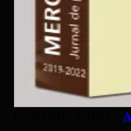
COMANDĂ CARTEA
A
____________________