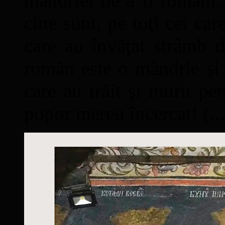
mândriei de a fi români. 
cine sunt, pe toţi cei car
care au învăţat strâmb d
român este o mândrie şi 
care au trăit şi murit pe
popor mereu încercat! (...