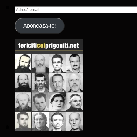
Adresă
email
Abonează-te!