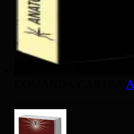
COMANDĂ CARTEA
A
____________________