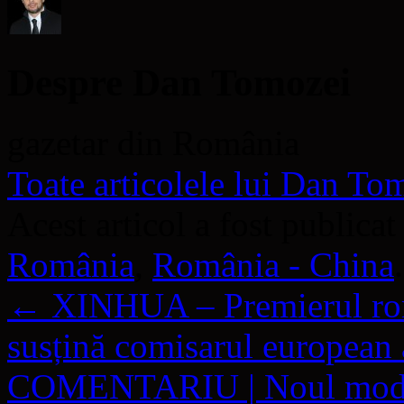
Despre Dan Tomozei
gazetar din România
Toate articolele lui Dan T
Acest articol a fost publicat
România
,
România - China
←
XINHUA – Premierul român
susțină comisarul european a
COMENTARIU | Noul mod de