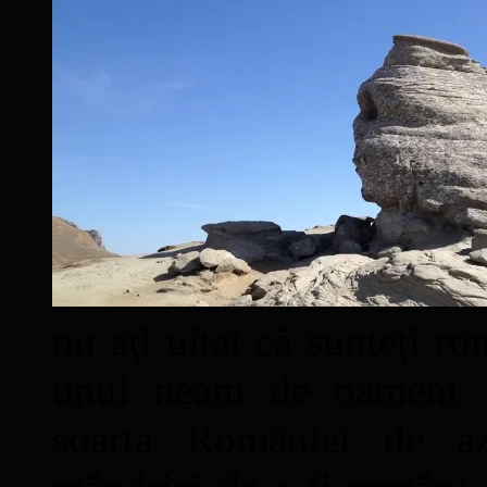
nu aţi uitat că sunteţi ro
unui neam de oameni mâ
soarta României de a