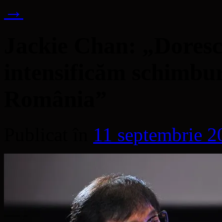
→
Jackie Chan: „Doresc 
intensificăm schimbur
România”
Publicat în
11 septembrie 2