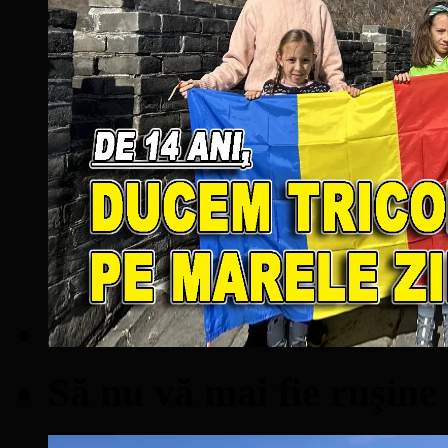
Să nu vă mai fie ruşine