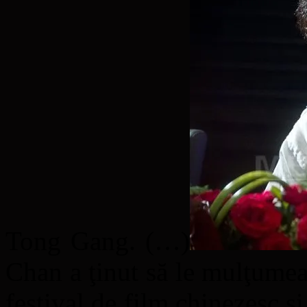
Tong Gang. (…)
Chan a ţinut să le mulţumeas
festival de film chinezesc ş