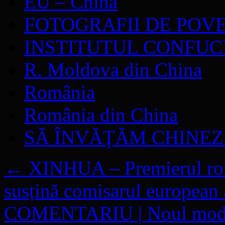
EU – China
FOTOGRAFII DE POV
INSTITUTUL CONFUC
R. Moldova din China
România
România din China
SĂ ÎNVĂŢĂM CHINE
←
XINHUA – Premierul român
susțină comisarul european a
COMENTARIU | Noul mod de