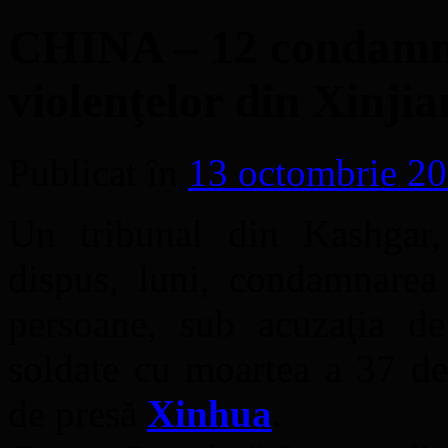
CHINA – 12 condamnă
violenţelor din Xinjia
Publicat în
13 octombrie 2
Un tribunal din Kashgar,
dispus, luni, condamnare
persoane, sub acuzaţia de 
soldate cu moartea a 37 de 
de presă
Xinhua
.