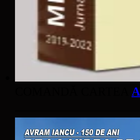
COMANDĂ CARTEA
A
____________________