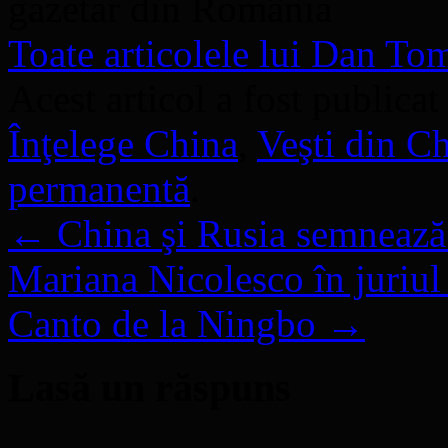
gazetar din România
Toate articolele lui Dan T
Acest articol a fost publicat
Înţelege China
,
Veşti din C
permanentă
.
←
China şi Rusia semnează 
Mariana Nicolesco în juriul
Canto de la Ningbo
→
Lasă un răspuns