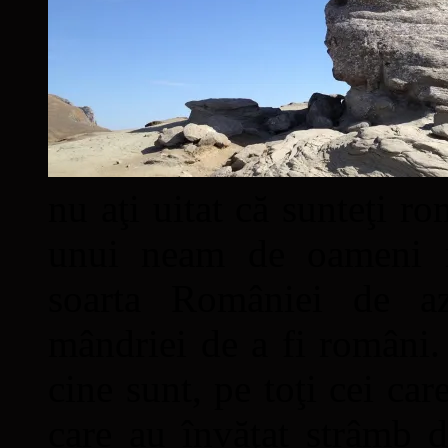
nu aţi uitat că sunteţi ro
unui neam de oameni mâ
soarta României de a
mândriei de a fi români. 
cine sunt, pe toţi cei car
care au învăţat strâmb d