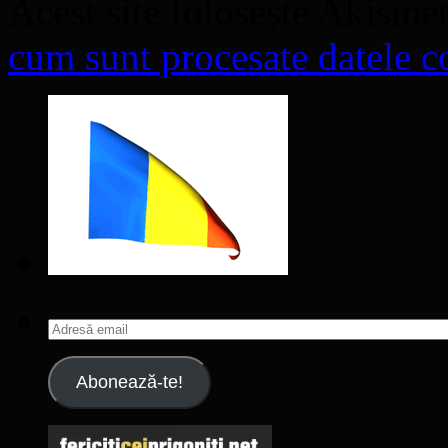
Acest site folosește Akisme
cum sunt procesate datele co
Adresă
email
Abonează-te!