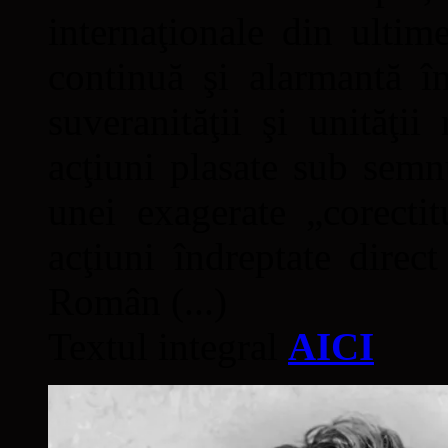
internaţionale din ultime
continuă şi alarmantă în
suveranităţii şi unităţi
acţiuni plasate sub semn
unei exagerate „corectit
acţiuni îndreptate direc
Român (...)
Textul integral
AICI