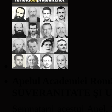
Apelul Academiei Ro
SUVERANITATE ŞI 
Semnatarii acestui Apel, î