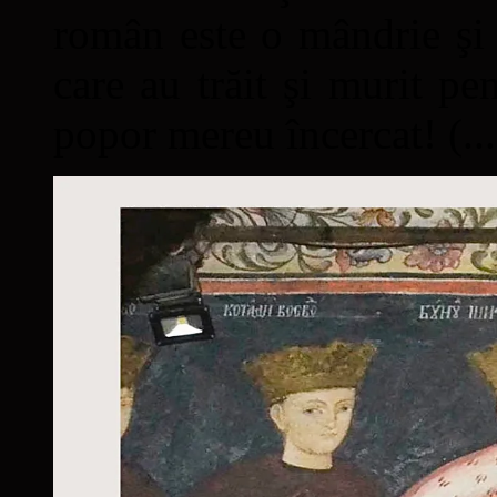
român este o mândrie şi 
care au trăit şi murit pe
popor mereu încercat! (...