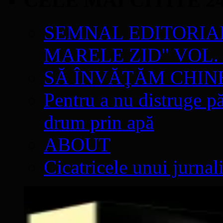
CELE MAI CITITE 2
SEMNAL EDITORIAL 
MARELE ZID" VOL. 
SĂ ÎNVĂŢĂM CHIN
Pentru a nu distruge pă
drum prin apă
ABOUT
Cicatricele unui jurnal