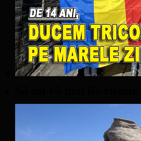
Să nu vă mai fie ruşine