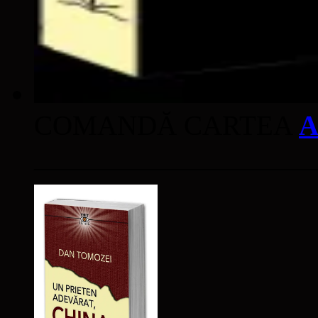
COMANDĂ CARTEA
A
____________________