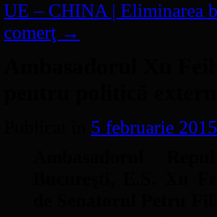
UE – CHINA | Eliminarea bar
comerţ
→
Ambasadorul Xu Feih
pentru politică exter
Publicat în
5 februarie 201
Ambasadorul Repub
Bucureşti, E.S. Xu Fe
de Senatorul Petru Fil