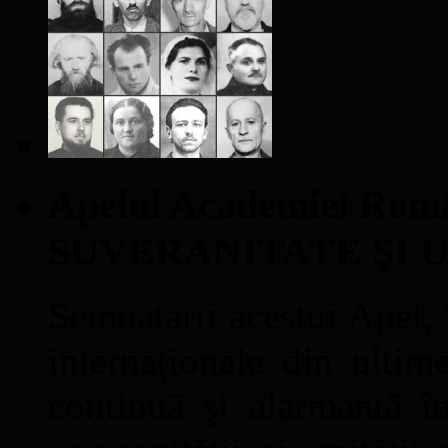
Apelul Academiei Ro
SUVERANITATE ŞI 
Semnatarii acestui Apel, î
internaţionale din ultime
continuă şi alarmantă în