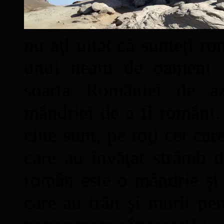
nu aţi uitat că sunteţi ro
unui neam de oameni mâ
soarta României de a
mândriei de a fi români. 
cine sunt, pe toţi cei car
care au învăţat strâmb d
român este o mândrie şi 
care au trăit şi murit pe