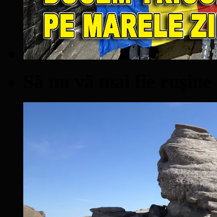
Să nu vă mai fie ruşine