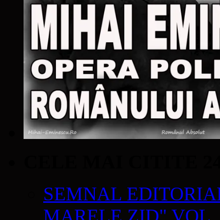
CELE MAI CITITE 2
SEMNAL EDITORIAL 
MARELE ZID" VOL. 