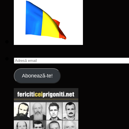
Adresă
email
Abonează-te!