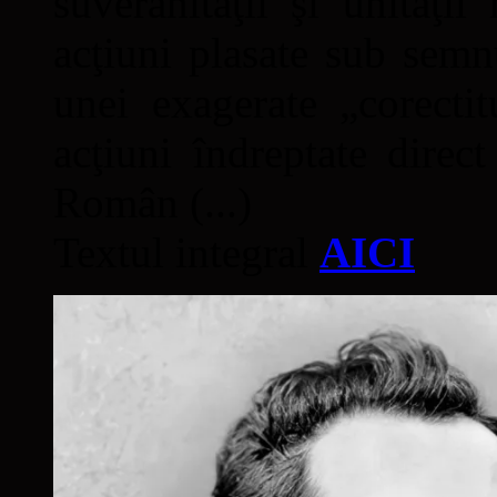
suveranităţii şi unităţi
acţiuni plasate sub semn
unei exagerate „corectit
acţiuni îndreptate direc
Român (...)
Textul integral
AICI