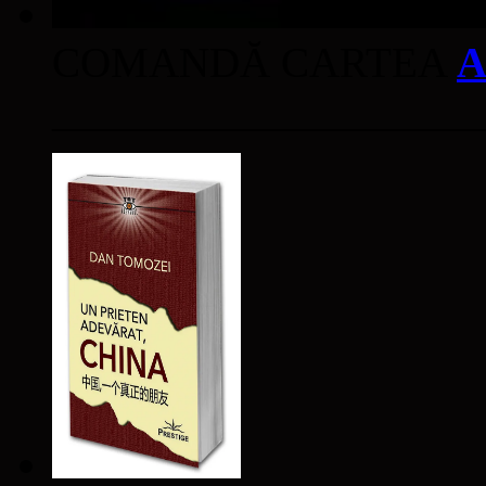
COMANDĂ CARTEA
A
____________________