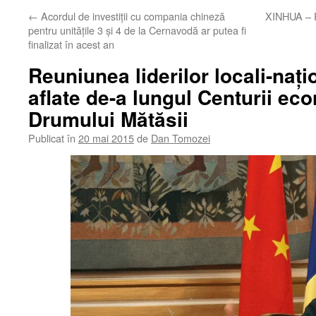
←
Acordul de investiții cu compania chineză
XINHUA – R
pentru unitățile 3 și 4 de la Cernavodă ar putea fi
finalizat în acest an
Reuniunea liderilor locali-națio
aflate de-a lungul Centurii ec
Drumului Mătăsii
Publicat în
20 mai 2015
de
Dan Tomozei