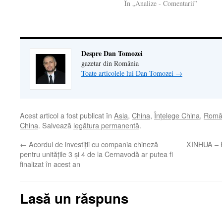
În „Analize - Comentarii”
Despre Dan Tomozei
gazetar din România
Toate articolele lui Dan Tomozei
→
Acest articol a fost publicat în
Asia
,
China
,
Înţelege China
,
Român
China
. Salvează
legătura permanentă
.
←
Acordul de investiții cu compania chineză
XINHUA – R
pentru unitățile 3 și 4 de la Cernavodă ar putea fi
finalizat în acest an
Lasă un răspuns