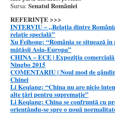
Senatul României
Sursa:
REFERINȚE >>>
INTERVIU – „Relaţia dintre România 
relaţie specială”
Xu Feihong: “România se situează în
mătăsii Asia-Europa”
CHINA – ECE | Expoziţia comercială și
Ningbo 2015
COMENTARIU | Noul mod de gândire
Chinei
Li Keqiang: “China nu are nicio inten
alte ţări pentru supremaţie”
Li Keqiang: China se confruntă cu pr
orientându-se spre o nouă normalitat