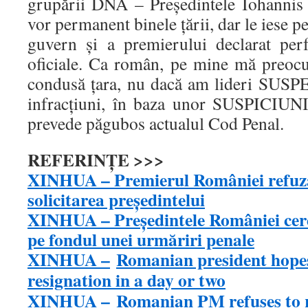
grupării DNA – Președintele Iohannis 
vor permanent binele țării, dar le iese p
guvern și a premierului declarat per
oficiale. Ca român, pe mine mă preoc
condusă țara, nu dacă am lideri SUS
infracțiuni, în baza unor SUSPICI
prevede păgubos actualul Cod Penal.
REFERINȚE >>>
XINHUA – Premierul României refuză 
solicitarea preşedintelui
XINHUA – Preşedintele României cere
pe fondul unei urmăriri penale
XINHUA –
Romanian president hope
resignation in a day or two
XINHUA –
Romanian PM refuses to r