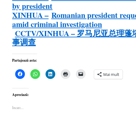
by president
XINHUA –
Romanian president reque
amid criminal investigation
CCTV/XINHUA – 罗马尼亚总
事调查
Partajează asta:
Dă
Dă
Dă
Dă
Dă
Mai mult
clic
clic
clic
clic
clic
pentru
pentru
pentru
pentru
pentru
a
partajare
a
a
a
partaja
pe
partaja
imprima(Se
trimite
pe
WhatsApp(Se
pe
deschide
o
Apreciază:
Facebook(Se
deschide
LinkedIn(Se
într-
legătură
deschide
într-
deschide
o
prin
într-
o
într-
fereastră
email
Încarc...
o
fereastră
o
nouă)
unui
fereastră
nouă)
fereastră
prieten(Se
nouă)
nouă)
deschide
într-
o
fereastră
nouă)