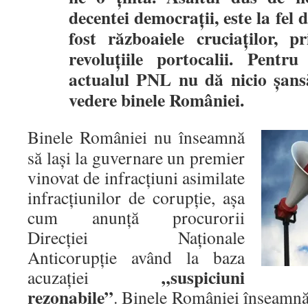
decentei democrații, este la fel
fost războaiele cruciaților, p
revoluțiile portocalii. Pentr
actualul PNL nu dă nicio șansă
vedere binele României.
Binele României nu înseamnă
să lași la guvernare un premier
vinovat de infracțiuni asimilate
infracțiunilor de corupție, așa
cum anunță procurorii
Direcției Naționale
Anticorupție având la baza
„suspiciuni
acuzației
rezonabile”
. Binele României înseamnă