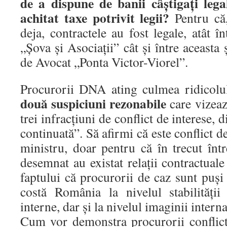
de a dispune de banii câștigați lega
achitat taxe potrivit legii?
Pentru că
deja, contractele au fost legale, atât 
„Șova și Asociații” cât și între aceasta
de Avocat „Ponta Victor-Viorel”.
Procurorii DNA ating culmea ridicolul
două suspiciuni rezonabile
care vizeaz
trei infracțiuni de conflict de interese, 
continuată”. Să afirmi că este conflict 
ministru, doar pentru că în trecut înt
desemnat au existat relații contractu
faptului că procurorii de caz sunt puș
costă România la nivelul stabilități
interne, dar și la nivelul imaginii intern
Cum vor demonstra procurorii conflictu