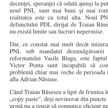
decenței, speranței că odată ajunși la put
noul PNL sunt mai buni și mai român
realitatea este cu totul alta. Noul P
defunctului PDL dirijat de Traian Băse
nu există limite sau lucruri nepermise.
Dar, ce constat mai mult decât mizerab
PNL sub mandatul dezamăgitoarei
reformatului Vasile Blaga, este fapt
Victor Ponta sunt incapabili să co
problemă chiar mai veche de perioada î
afla Adrian Năstase.
Când Traian Băsescu a lipit de fruntea l
„copy paste”, deși nevinovat din puncte 
urmă nu a reușit să comunice eficient pe