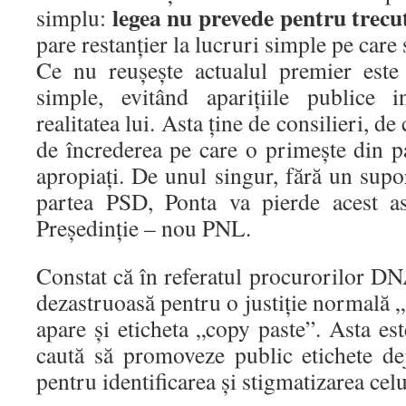
legea nu prevede pentru trecu
simplu:
pare restanțier la lucruri simple pe care 
Ce nu reușește actualul premier este
simple, evitând aparițiile publice in
realitatea lui. Asta ține de consilieri, de
de încrederea pe care o primește din pa
apropiați. De unul singur, fără un supo
partea PSD, Ponta va pierde acest a
Președinție – nou PNL.
Constat că în referatul procurorilor D
dezastruoasă pentru o justiție normală „
apare și eticheta „copy paste”. Asta es
caută să promoveze public etichete dej
pentru identificarea și stigmatizarea cel