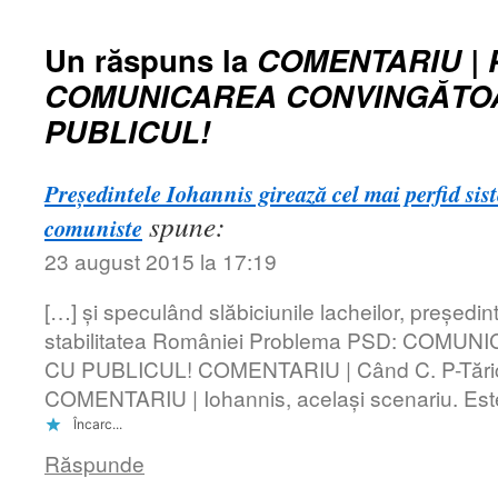
Un răspuns la
COMENTARIU | 
COMUNICAREA CONVINGĂTO
PUBLICUL!
Președintele Iohannis girează cel mai perfid si
spune:
comuniste
23 august 2015 la 17:19
[…] şi speculând slăbiciunile lacheilor, preşedin
stabilitatea României Problema PSD: CO
CU PUBLICUL! COMENTARIU | Când C. P-Tăric
COMENTARIU | Iohannis, acelaşi scenariu. Est
Încarc...
Răspunde