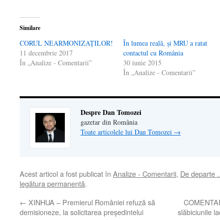
Similare
CORUL NEARMONIZAȚILOR!
În lumea reală, și MRU a ratat
11 decembrie 2017
contactul cu România
În „Analize - Comentarii”
30 iunie 2015
În „Analize - Comentarii”
Despre Dan Tomozei
gazetar din România
Toate articolele lui Dan Tomozei
→
Acest articol a fost publicat în
Analize - Comentarii
,
De departe .
legătura permanentă
.
←
XINHUA – Premierul României refuză să
COMENTARIU
demisioneze, la solicitarea preşedintelui
slăbiciunile l