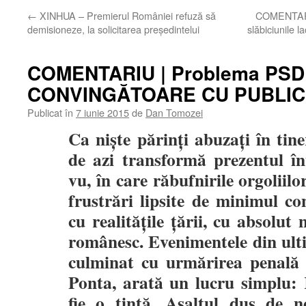
←
XINHUA – Premierul României refuză să
COMENTARIU
demisioneze, la solicitarea preşedintelui
slăbiciunile l
COMENTARIU | Problema PS
CONVINGĂTOARE CU PUBLIC
Publicat în
7 iunie 2015
de
Dan Tomozei
Ca niște părinți abuzați în tine
de azi transformă prezentul în
vu, în care răbufnirile orgoliil
frustrări lipsite de minimul con
cu realitățile țării, cu absolut 
românesc. Evenimentele din ult
culminat cu urmărirea penală 
Ponta, arată un lucru simplu:
fie o țintă. Asaltul dus de 