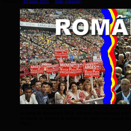
Publicat în
10 iunie 2015
de
Dan Tomozei
majorități executabile la comandă, patinează periculos pe
au votat în decembrie 2014, Iohannis discreditează cele
în istoria sa publică în ipostaza de câine care muşcă inco
PDL.