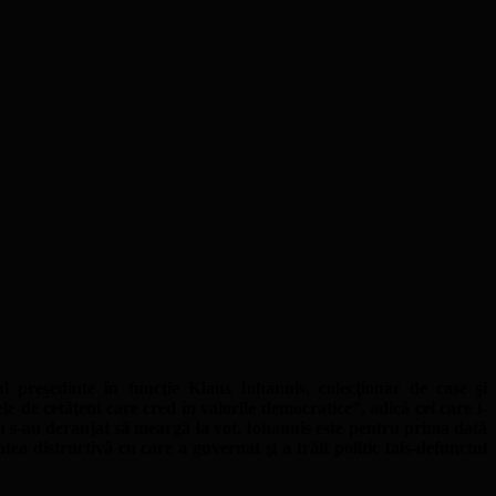
 președinte în funcţie Klaus Iohannis, colecţionar de case şi
e de cetăţeni care cred în valorile democratice”, adică cei care l-
u s-au deranjat să meargă la vot. Iohannis este pentru prima dată
tea distructivă cu care a guvernat şi a trăit politic fals-defunctul