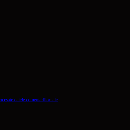
cesate datele comentariilor tale
.