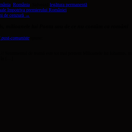
omânia
,
România
. Salvează
legătura permanentă
.
ale împotriva premierului României
ni de cenzură
→
 milioanele lui Ponta sau de ce nu contăm ca români
i post-comuniste
spune:
mentul de teamă este tot mai prezent Milioanele lui Iohannis, mili
e în […]