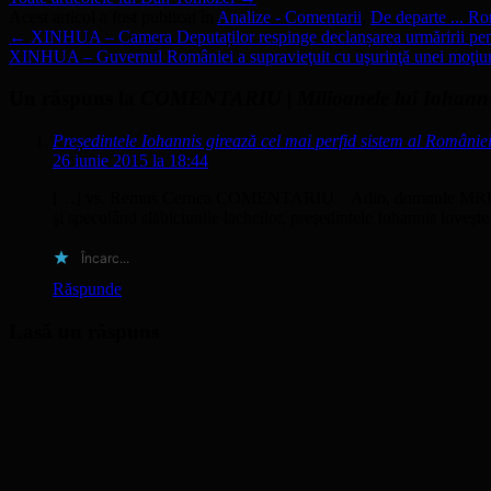
Acest articol a fost publicat în
Analize - Comentarii
,
De departe ... R
←
XINHUA – Camera Deputaților respinge declanșarea urmăririi pen
XINHUA – Guvernul României a supravieţuit cu uşurinţă unei moţiu
Un răspuns la
COMENTARIU | Milioanele lui Iohannis,
Președintele Iohannis girează cel mai perfid sistem al Românie
26 iunie 2015 la 18:44
[…] vs. Remus Cernea COMENTARIU – Adio, domnule MRU! Senti
şi speculând slăbiciunile lacheilor, preşedintele Iohannis loveşt
Încarc...
Răspunde
Lasă un răspuns