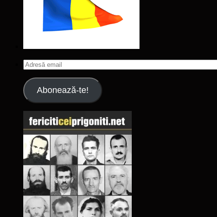
Adresă
email
Abonează-te!