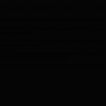
s, Ponta contrapune „milioanele sale” de susţinători, ca şi cum, vreun
nte groteşti. Asta este, în fond, imaginea reală a PNL, PSD, Ponta sau
ce chip. Numai că cei din urmă, au în organism infecţia PDL care se
upra jocurilor politice.
s Iohannis. Preşedintele este singurul protejat de mandatul imperativ şi
 balanţa intereselor interne.
ul PNL, la fel de vinovaţi sau pasibili de sancţiunile DNA sau ANI. În
sta vinovaţi protejaţi şi nevinovaţi stigmatizaţi.
economice faţă de trimestrul anterior, fiind urmate de Polonia, Bulgaria,