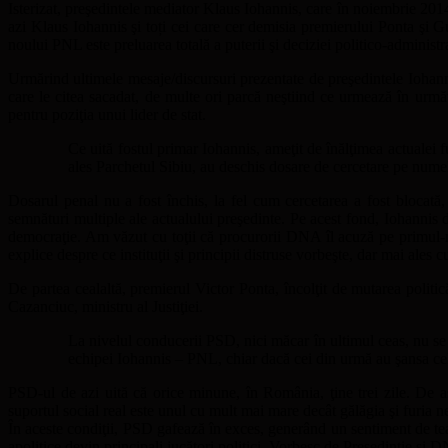
Isterizat, preşedintele mediator Klaus Iohannis, care în noiembrie 2014
azi Klaus Iohannis şi toți cei care cer demisia premierului Ponta ş
noului PNL este preluarea totală a puterii şi deciziei politico-administr
Urmărind ultimele mesaje/discursuri prezentate de preşedintele Iohanni
care le citea sacadat, de multe ori parcă neştiind ce urmează în următo
pentru poziţia unui lider de stat.
Ce uită fostul primar Iohannis, ameţit de înălţimea actualei 
ales Parchetul Sibiu, au deschis dosare de cercetare pe numel
Dosarul penal nu a fost închis, la fel cum cercetarea a fost blocată,
semnături multiple ale actualului preşedinte. Pe acest fond, Iohannis d
democraţie. Am văzut cu toţii că procurorii DNA îl acuză pe primul-m
explice despre ce instituţii şi principii distruse vorbeşte, dar mai ales c
De partea cealaltă, premierul Victor Ponta, încolţit de mutarea politi
Cazanciuc, ministru al Justiţiei.
La nivelul conducerii PSD, nici măcar în ultimul ceas, nu se î
echipei Iohannis – PNL, chiar dacă cei din urmă au şansa ce
PSD-ul de azi uită că orice minune, în România, ţine trei zile. De a
suportul social real este unul cu mult mai mare decât gălăgia şi furia 
În aceste condiţii, PSD gafează în exces, generând un sentiment de teamă
apolitice devin principali jucători politici. Vorbesc de Preşedinție şi 