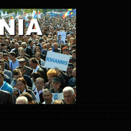
După Traian Băsescu, noul
 terenul segregării societăţii româneşti. Vorbind despre „milioanel
 de două ori mai multe milioane de români care nu l-au votat sau n
nştient, întărâtat de noul PNL infestat atât de vizibil de mentalita