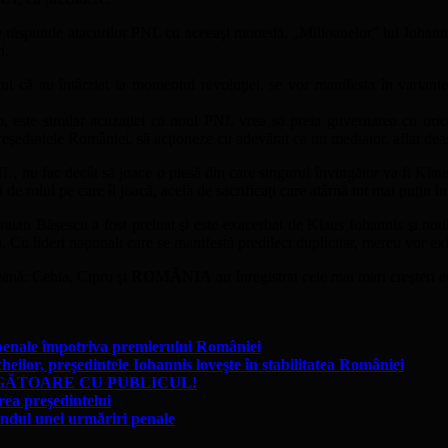
SD răspunde atacurilor PNL cu aceeaşi monedă. „Milioanelor” lui Iohanni
i.
faptul că au întârziat la momentul revoluţiei, se vor manifesta în varia
p, este similar acuzaţiei că noul PNL vrea să preia guvernarea cu ori
 preşedintele României, să acţioneze cu adevărat ca un mediator, aflat deas
PNL, nu fac decât să joace o piesă din care singurul învingător va fi Klau
de rolul pe care îl joacă, acela de sacrificaţi care atârnă tot mai puţin în
Traian Băsescu a fost preluat şi este exacerbat de Klaus Iohannis şi no
. Cu lideri naţionali care se manifestă predilect duplicitar, mereu vor exi
eană: Cehia, Cipru şi
ROMÂNIA
au înregistrat cele mai mari creşteri 
enale împotriva premierului României
lor, preşedintele Iohannis loveşte în stabilitatea României
NGĂTOARE CU PUBLICUL!
ea preşedintelui
ndul unei urmăriri penale