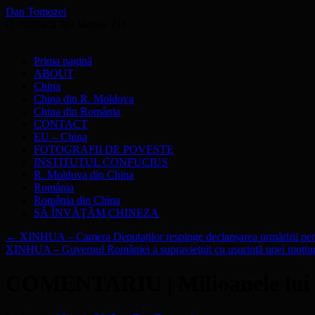
Dan Tomozei
O cărămidă din Marele Zid
Sari
Prima pagină
la
ABOUT
conținut
China
China din R. Moldova
China din România
CONTACT
EU – China
FOTOGRAFII DE POVESTE
INSTITUTUL CONFUCIUS
R. Moldova din China
România
România din China
SĂ ÎNVĂŢĂM CHINEZA
←
XINHUA – Camera Deputaților respinge declanșarea urmăririi pen
XINHUA – Guvernul României a supravieţuit cu uşurinţă unei moţiu
COMENTARIU | Milioanele lui Io