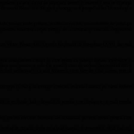
edinte jucător, dirijat de păpuşarii interni şi externi. Ceea ce exprimă
de soarta României. Singura preocupare a preşedintelui Iohannis şi a
cţia de primar, unde primea, cuvânt cu cuvânt, comunicatele de presă pe
eşedintele Iohannis citeşte mesaje de o construcţie ridicolă, degradantă
 acum Victor Ponta. Atât Agenţia Naţională de Integritate (ANI), dar mai
entru soluţionarea cauzei în care avem ca subiect fraude imobiliare şi
cariera unei persoane este din punctul meu de vedere inacceptabil într-o
declară nevinovat”. Ce uită Iohannis, cum face de când lumea, este să
ticorupţie (DNA), se trezeşte vorbind, avându-l alături pe vărul Robert
lul de antipatie. Iată o dovadă de prostie care depăşeşte cu mult prostia
eg perfect efectele benefice ale actualului guvern, motiv pentru care
ituţiile statului devin principali inamici ai guvernării, când instituţii