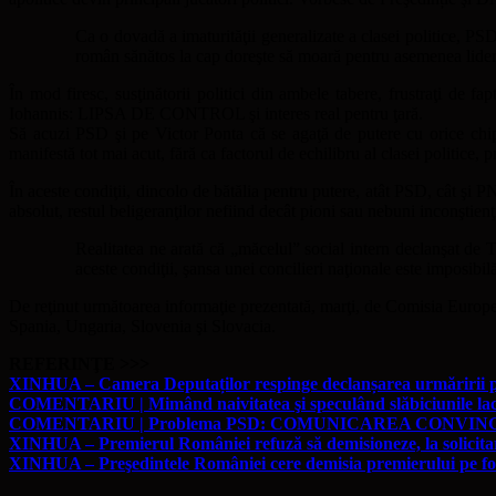
Ca o dovadă a imaturităţii generalizate a clasei politice, P
român sănătos la cap doreşte să moară pentru asemenea lider
În mod firesc, susţinătorii politici din ambele tabere, frustraţi de 
Iohannis: LIPSA DE CONTROL şi interes real pentru ţară.
Să acuzi PSD şi pe Victor Ponta că se agaţă de putere cu orice chi
manifestă tot mai acut, fără ca factorul de echilibru al clasei politice,
În aceste condiţii, dincolo de bătălia pentru putere, atât PSD, cât şi 
absolut, restul beligeranţilor nefiind decât pioni sau nebuni inconştienţi 
Realitatea ne arată că „măcelul” social intern declanşat de 
aceste condiţii, şansa unei concilieri naţionale este imposibilă
De reţinut următoarea informaţie prezentată, marţi, de Comisia Europ
Spania, Ungaria, Slovenia şi Slovacia.
REFERINŢE >>>
XINHUA – Camera Deputaților respinge declanșarea urmăririi p
COMENTARIU | Mimând naivitatea şi speculând slăbiciunile lachei
COMENTARIU | Problema PSD: COMUNICAREA CONVI
XINHUA – Premierul României refuză să demisioneze, la solicitar
XINHUA – Preşedintele României cere demisia premierului pe fo