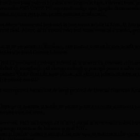
 nu dorea toată puterea în mâna unei singure echipe, a devenit brusc preş
i Guvernului PSD-UNPR-PC reprezintă voinţa unor grupări dezinteresate 
ative, cu orice preţ şi risc pentru realitatea românească.
s trăiesc sentimentul perioadei în care acesta se afla la Sibiu, în fun
rul rând. Acum, de la tribuna celei mai înalte instituţii a statului, pr
funcţii de preşedinte al României, este postura similară în care se află
e său şi al soţiei Carmen Iohannis.
 fără ca procurorii Codruţei Kövesi să acţioneze cu celeritate (!?!) p
eclară cu nonşalanţă: „să distrugi instituţii şi principii pentru a salva 
inistru Victor Ponta de fapte penale, am văzut că primul-ministru se 
u ce calitate morală?
că inacceptabilă într-un stat de drept produsă de Direcția Naţională An
nţelege că apariţiile şi luările de poziţie publice excesive acutizează va
lui care vine din urmă.
semenea, PSD nu înţelege că la nivel social şi economic românii înţel
neputinţei exprimate de Iohannis şi noul PNL.
 şi lipsă de control a situaţiei. Nu este uşor să guvernezi câtă vreme inst
DNA, cu precădere.