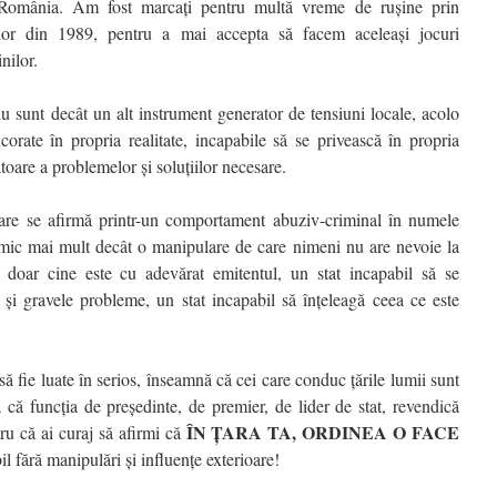
tă România. Am fost marcați pentru multă vreme de rușine prin
elor din 1989, pentru a mai accepta să facem aceleași jocuri
nilor.
 sunt decât un alt instrument generator de tensiuni locale, acolo
corate în propria realitate, incapabile să se privească în propria
atoare a problemelor și soluțiilor necesare.
care se afirmă printr-un comportament abuziv-criminal în numele
 nimic mai mult decât o manipulare de care nimeni nu are nevoie la
 doar cine este cu adevărat emitentul, un stat incapabil să se
e și gravele probleme, un stat incapabil să înțeleagă ceea ce este
 fie luate în serios, înseamnă că cei care conduc țările lumii sunt
gă că funcția de președinte, de premier, de lider de stat, revendică
ÎN ȚARA TA, ORDINEA O FACE
tru că ai curaj să afirmi că
bil fără manipulări și influențe exterioare!