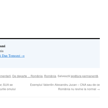
ră
n(Se
de
tră
ozei
nia
lui Dan Tomozei
→
omentarii
,
De departe ... România
,
România
. Salvează
legătura permanentă
.
ar, SUA se
Exemplul Valentin-Alexandru Jucan – CNA sau de ce
urile omului
România nu revine la normal
→