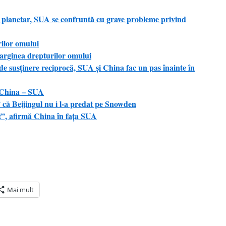
 planetar, SUA se confruntă cu grave probleme privind
rilor omului
rginea drepturilor omului
 de susţinere reciprocă, SUA şi China fac un pas înainte în
c China – SUA
că Beijingul nu i l-a predat pe Snowden
et”, afirmă China în faţa SUA
Mai mult