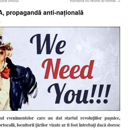
urile omului
România nu revine la normal
→
A, propagandă anti-națională
i
l evenimentelor care au dat startul revoluțiilor pașnice,
ocalii, locuitorii țărilor vizate ar fi fost întrebați dacă doresc