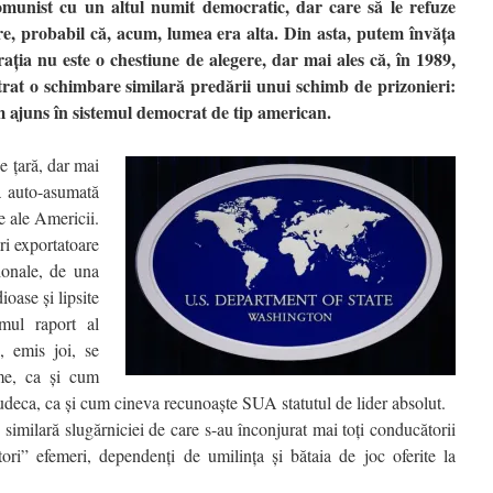
munist cu un altul numit democratic, dar care să le refuze
e, probabil că, acum, lumea era alta. Din asta, putem învăța
ația nu este o chestiune de alegere, dar mai ales că, în 1989,
trat o schimbare similară predării unui schimb de prizonieri:
am ajuns în sistemul democrat de tip american.
e țară, dar mai
ia auto-asumată
te ale Americii.
ri exportatoare
gionale, de una
ioase și lipsite
imul raport al
, emis joi, se
ume, ca și cum
udeca, ca și cum cineva recunoaște SUA statutul de lider absolut.
 similară slugărniciei de care s-au înconjurat mai toți conducătorii
tori” efemeri, dependenți de umilința și bătaia de joc oferite la