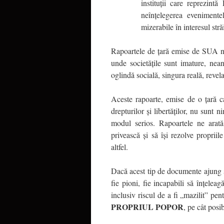
instituții care reprezin
neînțelegerea eveniment
mizerabile în interesul străi
Rapoartele de țară emise de SUA nu
unde societățile sunt imature, nean
oglindă socială, singura reală, revel
Aceste rapoarte, emise de o țară 
drepturilor și libertăților, nu sunt
modul serios. Rapoartele ne arată
privească și să își rezolve propriil
altfel.
Dacă acest tip de documente ajung să
fie pioni, fie incapabili să înțelea
inclusiv riscul de a fi „mazilit” pen
PROPRIUL POPOR
, pe cât posi