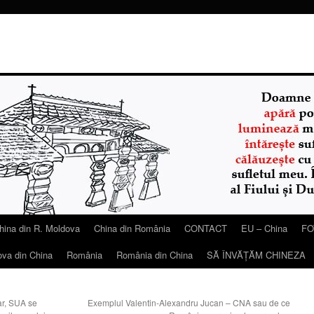
hina din R. Moldova
China din România
CONTACT
EU – China
FO
ova din China
România
România din China
SĂ ÎNVĂŢĂM CHINEZA
ar, SUA se
Exemplul Valentin-Alexandru Jucan – CNA sau de ce