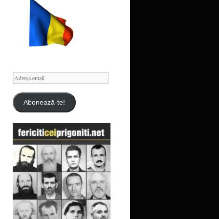
Adresă
email
Abonează-te!