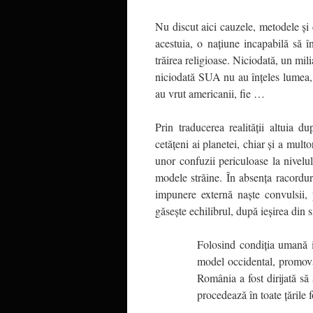
Nu discut aici cauzele, metodele și 
acestuia, o națiune incapabilă să în
trăirea religioase. Niciodată, un mi
niciodată SUA nu au înțeles lumea, 
au vrut americanii, fie …
Prin traducerea realității altuia 
cetățeni ai planetei, chiar și a mult
unor confuzii periculoase la nivelul
modele străine. În absența racorduril
impunere externă naște convulsii,
găsește echilibrul, după ieșirea din 
Folosind condiția umană i
model occidental, promovâ
România a fost dirijată să
procedează în toate țările 