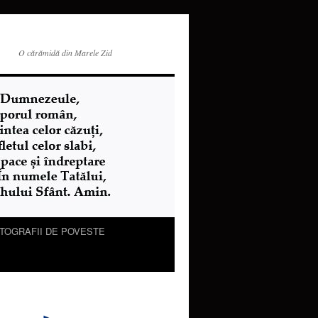
O cărămidă din Marele Zid
TOGRAFII DE POVESTE