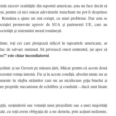
ă excesiv realitățile din raportul american, asta nu face decât să
cui, pentru că nici măcar adevărurile trunchiate nu pot fi desprinse
, România a ajuns un stat corupt, cu mari probleme. Dar asta se
rației promovate agresiv de SUA și partenerul UE, care au
ocietății și sistemului moral românești.
itate, toți cei care plonjează ridicol în rapoartele americane, ar
olac de salvare minimal. Să privească onest emitentul, iar apoi să
Foc!” este chiar incendiatorul
.
ședinte și un Guvern pe măsura țării. Măcar pentru că aceste două
prezentat voința internă. Fie și în aceste condiții, absolut nimic nu ar
umente în slujba străinilor care nu au nicidecum grija binelui și
i are propriile mecanisme de echilibru și conduită – dacă sunt lăsate
ii, susținătorii sau votanții unui președinte sau a unei majorități
le, cu toții avem obligația de a nu demola, prin acțiuni nedemne,