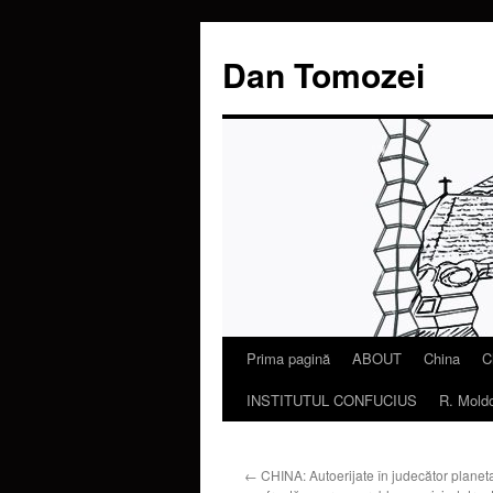
Dan Tomozei
Prima pagină
ABOUT
China
C
Sari
INSTITUTUL CONFUCIUS
R. Mold
la
conținut
←
CHINA: Autoerijate în judecător planet