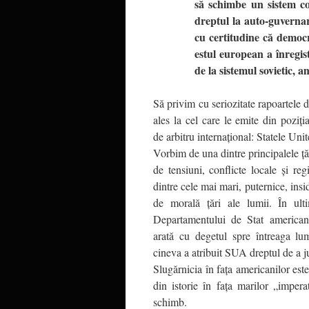
să schimbe un sistem co
dreptul la auto-guvernar
cu certitudine că democr
estul european a înregis
de la sistemul sovietic, 
Să privim cu seriozitate rapoartele d
ales la cel care le emite din poziț
de arbitru internațional: Statele Uni
Vorbim de una dintre principalele ță
de tensiuni, conflicte locale și re
dintre cele mai mari, puternice, insid
de morală țări ale lumii. În ult
Departamentului de Stat american
arată cu degetul spre întreaga l
cineva a atribuit SUA dreptul de a j
Slugărnicia în fața americanilor este
din istorie în fața marilor „impera
schimb.