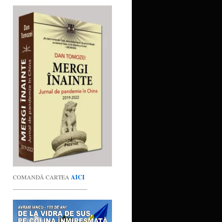
COMANDĂ CARTEA
AICI
_________________________