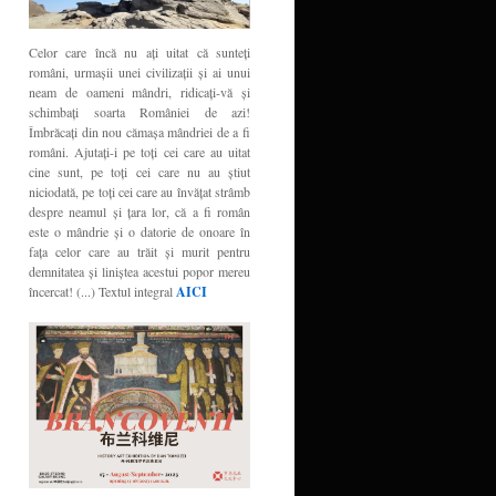
Celor care încă nu aţi uitat că sunteţi
români, urmaşii unei civilizaţii şi ai unui
neam de oameni mândri, ridicaţi-vă şi
schimbaţi soarta României de azi!
Îmbrăcaţi din nou cămaşa mândriei de a fi
români. Ajutaţi-i pe toţi cei care au uitat
cine sunt, pe toţi cei care nu au ştiut
niciodată, pe toţi cei care au învăţat strâmb
despre neamul şi ţara lor, că a fi român
este o mândrie şi o datorie de onoare în
faţa celor care au trăit şi murit pentru
demnitatea şi liniştea acestui popor mereu
încercat! (...) Textul integral
AICI