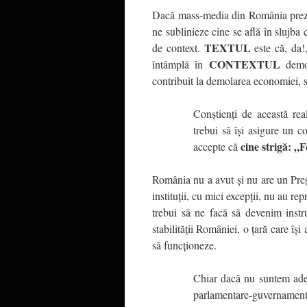
Dacă mass-media din România prezint
ne sublinieze cine se află în slujba 
TEXTUL
de context.
este că, da!
CONTEXTUL
întâmplă în
democ
contribuit la demolarea economiei, s
Conștienți de această real
trebui să își asigure un c
cine strigă: „
accepte că
România nu a avut și nu are un Pre
instituții, cu mici excepții, nu au re
trebui să ne facă să devenim instr
stabilității României, o țară care îș
să funcționeze.
Chiar dacă nu suntem adepț
parlamentare-guvernamenta