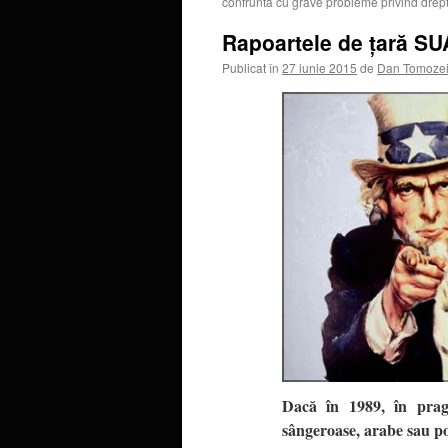
confruntă cu grave probleme privind drept
Rapoartele de țară SU
Publicat în
27 iunie 2015
de
Dan Tomoze
Dacă în 1989, în pragu
sângeroase, arabe sau port