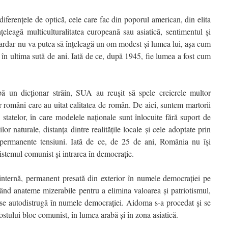
diferențele de optică, cele care fac din poporul american, din elita
țeleagă multiculturalitatea europeană sau asiatică, sentimentul și
liardar nu va putea să înțeleagă un om modest și lumea lui, așa cum
în ultima sută de ani. Iată de ce, după 1945, fie lumea a fost cum
după un dicționar străin, SUA au reușit să spele creierele multor
or români care au uitat calitatea de român. De aici, suntem martorii
 statelor, în care modelele naționale sunt înlocuite fără suport de
or naturale, distanța dintre realitățile locale și cele adoptate prin
 permanente tensiuni. Iată de ce, de 25 de ani, România nu își
sistemul comunist și intrarea în democrație.
nternă, permanent presată din exterior în numele democrației pe
nd anateme mizerabile pentru a elimina valoarea și patriotismul,
 se autodistrugă în numele democrației. Aidoma s-a procedat și se
fostului bloc comunist, în lumea arabă și în zona asiatică.