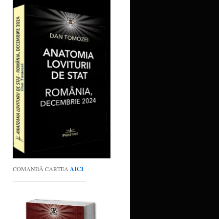
COMANDĂ CARTEA
AICI
_________________________