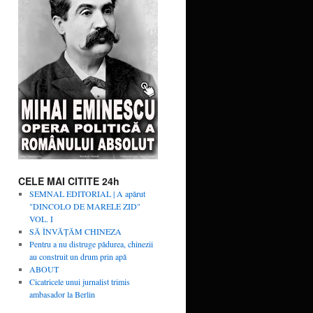
CELE MAI CITITE 24h
SEMNAL EDITORIAL | A apărut
"DINCOLO DE MARELE ZID"
VOL. I
SĂ ÎNVĂŢĂM CHINEZA
Pentru a nu distruge pădurea, chinezii
au construit un drum prin apă
ABOUT
Cicatricele unui jurnalist trimis
ambasador la Berlin