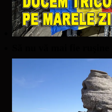
Să nu vă mai fie ruşine