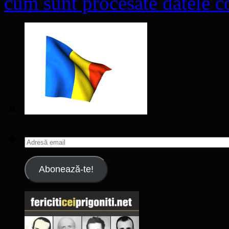
cum sunt procesate datele co
Adresă
email
Abonează-te!