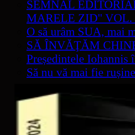
SEMNAL EDITORIAL 
MARELE ZID" VOL. 
O să urâm SUA, mai mul
SĂ ÎNVĂŢĂM CHIN
Președintele Iohannis 
Să nu vă mai fie rușine