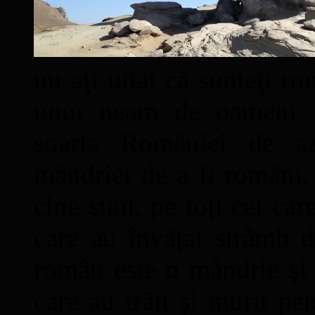
nu aţi uitat că sunteţi ro
unui neam de oameni mâ
soarta României de a
mândriei de a fi români. 
cine sunt, pe toţi cei car
care au învăţat strâmb d
român este o mândrie şi 
care au trăit şi murit pe