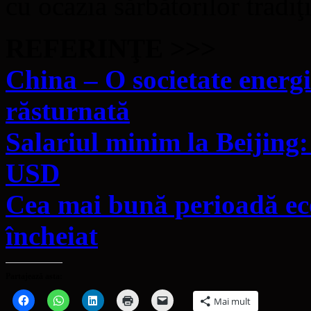
cu ocazia sărbătorilor tradiţ
REFERINŢE >>>
China – O societate energi
răsturnată
Salariul minim la Beijing
USD
Cea mai bună perioadă eco
încheiat
Partajează asta:
Dă
Dă
Dă
Dă
Dă
Mai mult
clic
clic
clic
clic
clic