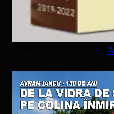
COMANDĂ CARTEA
A
____________________