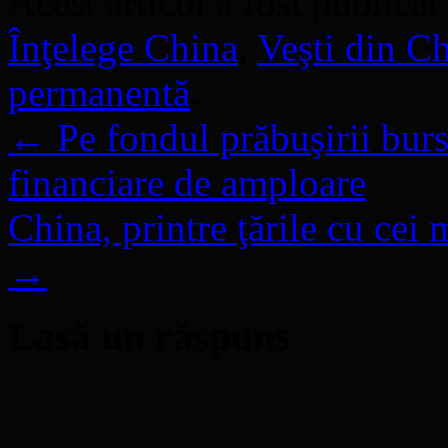
Acest articol a fost publicat
Înţelege China
,
Veşti din C
permanentă
.
←
Pe fondul prăbuşirii burs
financiare de amploare
China, printre ţările cu cei
→
Lasă un răspuns