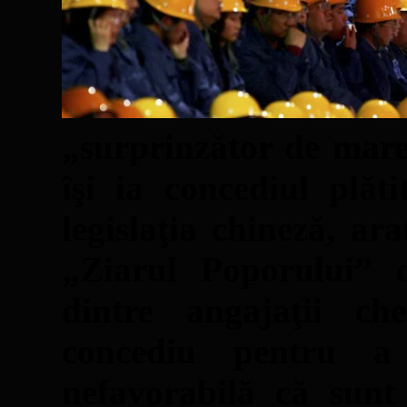
„surprinzător de mare
îşi ia concediul plăt
legislaţia chineză, ar
„Ziarul Poporului”
dintre angajaţii ch
concediu pentru a 
nefavorabilă că sunt