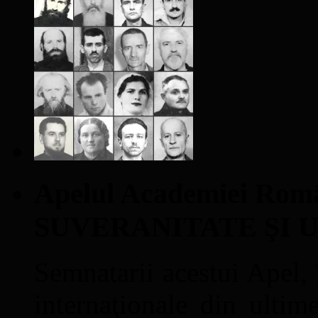
Apelul Academiei Ro
SUVERANITATE ŞI 
Semnatarii acestui Apel, î
internaţionale din ultime