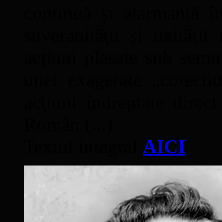
continuă şi alarmantă în
suveranităţii şi unităţi
acţiuni plasate sub semn
unei exagerate „corectit
acţiuni îndreptate direc
Român (...)
Textul integral
AICI