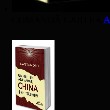
COMANDĂ CARTEA
A
____________________