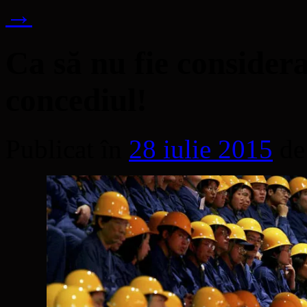
→
Ca să nu fie consideraţ
concediul!
Publicat în
28 iulie 2015
de