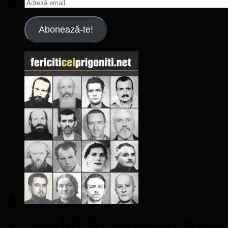
Adresă
email
Abonează-te!
Apelul Academiei Ro