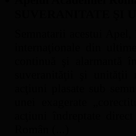
SUVERANITATE ŞI 
Semnatarii acestui Apel, î
internaţionale din ultime
continuă şi alarmantă în
suveranităţii şi unităţi
acţiuni plasate sub semn
unei exagerate „corectit
acţiuni îndreptate direc
Român (...)