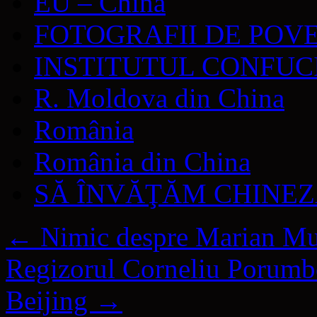
EU – China
FOTOGRAFII DE POV
INSTITUTUL CONFUC
R. Moldova din China
România
România din China
SĂ ÎNVĂŢĂM CHINE
←
Nimic despre Marian M
Regizorul Corneliu Porumbo
Beijing
→