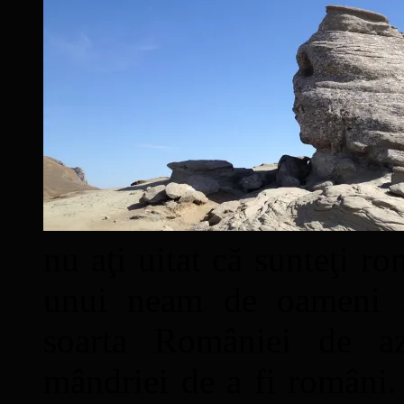
nu aţi uitat că sunteţi ro
unui neam de oameni mâ
soarta României de a
mândriei de a fi români. 