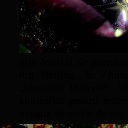
plin festival de primăva
din Beijing. În Zhong
„Orașului Interzis”, l
chinezilor pentru frumo
măsură de zecile de mii d