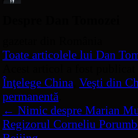
Despre Dan Tomozei
gazetar din România
Toate articolele lui Dan T
Acest articol a fost publicat
Înţelege China
,
Veşti din C
permanentă
.
←
Nimic despre Marian M
Regizorul Corneliu Porumbo
Beijing
→