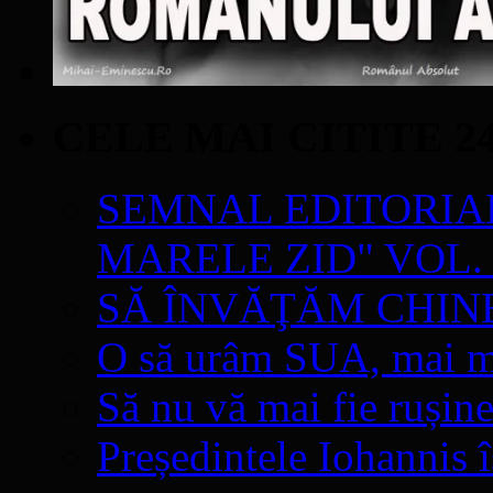
CELE MAI CITITE 2
SEMNAL EDITORIAL 
MARELE ZID" VOL. 
SĂ ÎNVĂŢĂM CHIN
O să urâm SUA, mai mul
Să nu vă mai fie rușine
Președintele Iohannis 