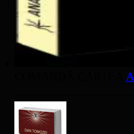
COMANDĂ CARTEA
A
____________________