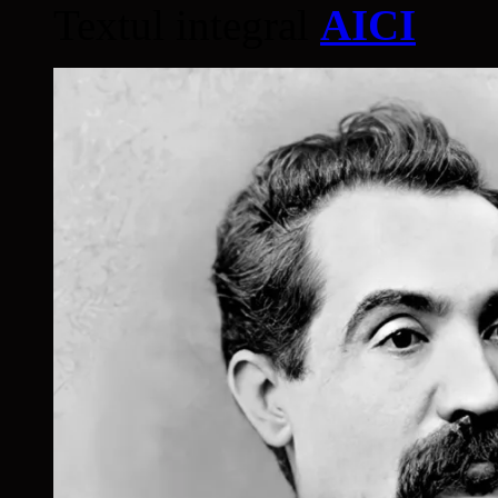
Textul integral
AICI