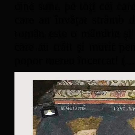
cine sunt, pe toţi cei car
care au învăţat strâmb d
român este o mândrie şi 
care au trăit şi murit pe
popor mereu încercat! (...