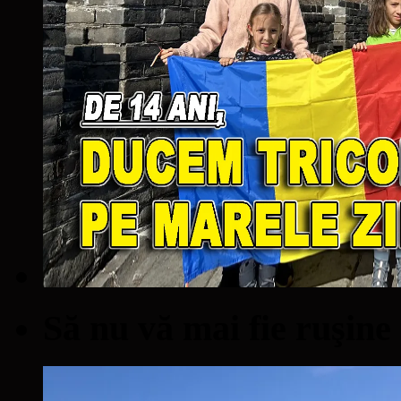
Să nu vă mai fie ruşine