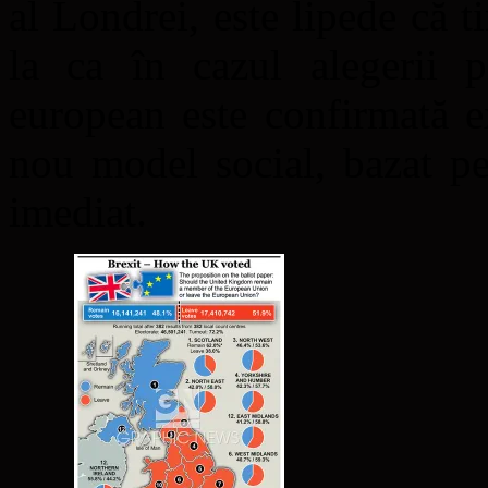
al Londrei, este lipede că t
la ca în cazul alegerii p
european este confirmată e
nou model social, bazat p
imediat.