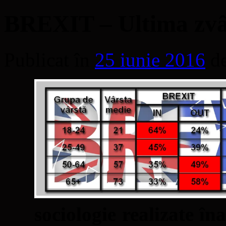
BREXIT – Ultima zvâc
Publicat în
25 iunie 2016
d
sociologie realizate î