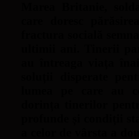
Marea Britanie, solda
care doresc părăsire
fractura socială semnal
ultimii ani. Tinerii p
au întreaga viața îna
soluții disperate pe
lumea pe care au c
dorința tinerilor pent
profunde și condiții st
a celor de vârsta a dou