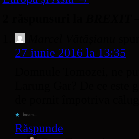
2 răspunsuri la
BREXIT – 
Marcel Vătășianu
spu
27 iunie 2016 la 13:35
Domnule Tomozei, ne puteț
Larung Gar? De ce este g
de pornit împotriva călug
Încarc...
Răspunde