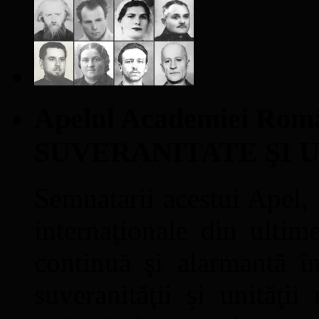
Apelul Academiei Ro
SUVERANITATE ŞI 
Semnatarii acestui Apel, î
internaţionale din ultime
continuă şi alarmantă în
suveranităţii şi unităţi