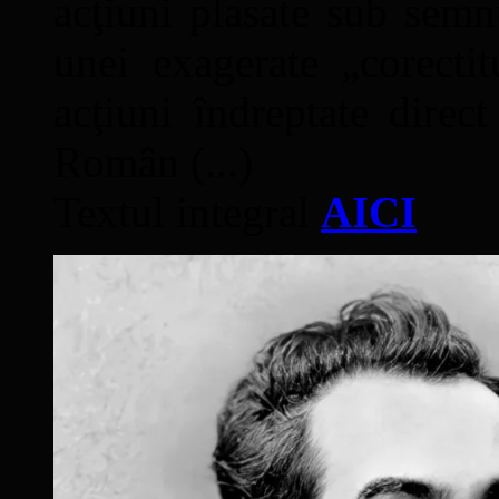
acţiuni plasate sub semn
unei exagerate „corectit
acţiuni îndreptate direc
Român (...)
Textul integral
AICI