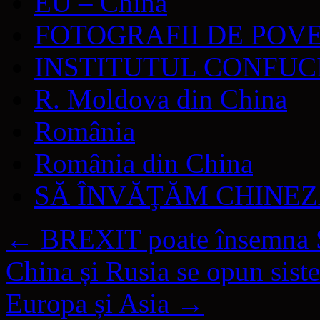
EU – China
FOTOGRAFII DE POV
INSTITUTUL CONFUC
R. Moldova din China
România
România din China
SĂ ÎNVĂŢĂM CHINE
←
BREXIT poate însemna 
China și Rusia se opun sist
Europa și Asia
→