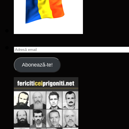
Adresă
email
Abonează-te!