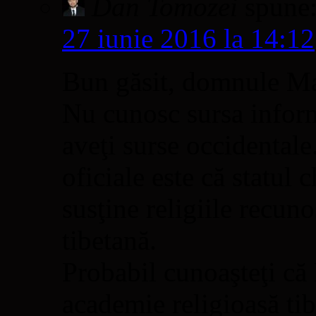
Dan Tomozei
spune
27 iunie 2016 la 14:12
Bun găsit, domnule Ma
Nu cunosc sursa inform
aveţi surse occidentale
oficiale este că statul 
susţine religiile recuno
tibetană.
Probabil cunoaşteţi că
academie religioasă tib