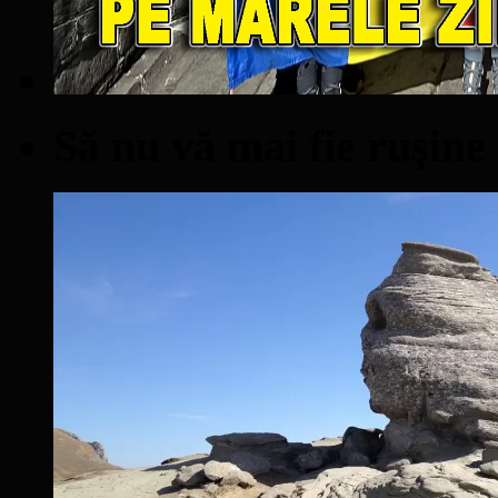
Să nu vă mai fie ruşine