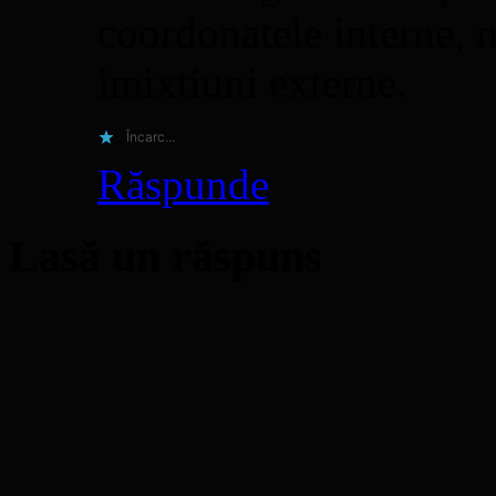
coordonatele interne, 
imixtiuni externe.
Încarc...
Răspunde
Lasă un răspuns