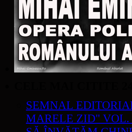
CELE MAI CITITE 2
SEMNAL EDITORIAL 
MARELE ZID" VOL. 
SĂ ÎNVĂŢĂM CHIN