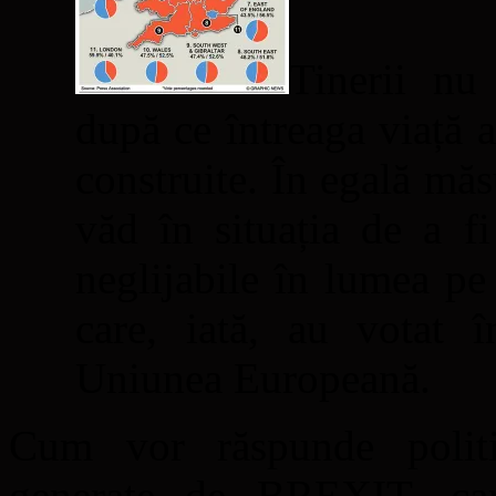
Tinerii nu 
după ce întreaga viață a
construite. În egală măsu
văd în situația de a fi
neglijabile în lumea pe
care, iată, au votat î
Uniunea Europeană.
Cum vor răspunde politic
generate de BREXIT, care