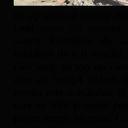
nu aţi uitat că sunteţi ro
unui neam de oameni mâ
soarta României de a
mândriei de a fi români. 
cine sunt, pe toţi cei car
care au învăţat strâmb d
român este o mândrie şi 
care au trăit şi murit pe
popor mereu încercat! (...