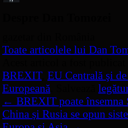
Despre Dan Tomozei
gazetar din România
Toate articolele lui Dan T
Acest articol a fost publicat
BREXIT
,
EU Centrală şi de
Europeană
. Salvează
legătu
←
BREXIT poate însemna 
China și Rusia se opun sist
Europa și Asia
→