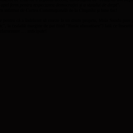
apel ferm pentru respectarea democrației și a statului de drept
”.
 infirmat de Curtea Constituţională de la Chişinău şi bine fac!
cărie pentru că a îndrăznit să viseze la un drum propriu, Maia Sandu pa
ic”, la cealaltă margine de pat fiind “Rusia abuzatoare”! Iată ce înseamn
arlamentare … anticipate!