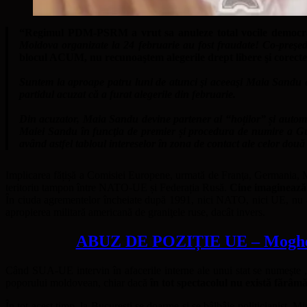
“Regimul PDM-PSRM a vrut sa anuleze total vocile democraţi
Moldova organizate la 24 februarie au fost fraudate! Co-preşe
blocul ACUM, nu recunoaştem alegerile drept libere şi corect
e
Suntem la aproape patru luni de atunci şi aceeaşi Maia Sandu 
partidul acuzat că a furat alegerile din februarie.
Din acuzator, Maia Sandu devine partener al “hoților” și automa
Maiei Sandu în funcţia de premier și procedura de numire a Guv
având astfel tabloul intereselor în zona de contact ale celor două
Implicarea fățișă a Comisiei Europene, urmată de Franţa, Germania, M
teritoriu tampon între NATO-UE și Federația Rusă.
Cine imaginează 
În ciuda agrementelor încheiate după 1991, nici NATO, nici UE, nu au r
apropierea militară americană de graniţele ruse, dacât invers.
ABUZ DE POZIȚIE UE – Mogherini
Când SUA-UE intervin în afacerile interne ale unui stat se numeşte 
poporului moldovean, chiar dacă
în tot spectacolul nu există fărâm
În tot acest timp, la Bucureşti se doarme şi se bâlbâie politicianist. M