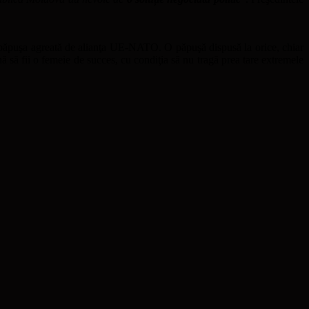
re păpuşa agreată de alianţa UE-NATO. O păpuşă dispusă la orice, chiar
ă să fii o femeie de succes, cu condiţia să nu tragă prea tare extremele