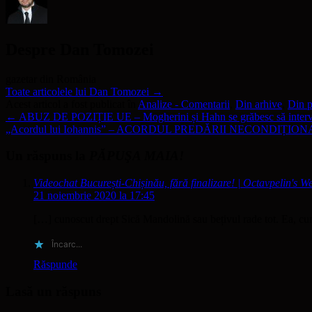
Despre Dan Tomozei
gazetar din România
Toate articolele lui Dan Tomozei
→
Acest articol a fost publicat în
Analize - Comentarii
,
Din arhive
,
Din 
←
ABUZ DE POZIȚIE UE – Mogherini și Hahn se grăbesc să intervină
„Acordul lui Iohannis” – ACORDUL PREDĂRII NECONDIȚION
Un răspuns la
PĂPUŞA MAIA!
Videochat București-Chișinău, fără finalizare! | Octavpelin's W
21 noiembrie 2020 la 17:45
[…] cunoscut drept Sică Mandolină sau bețivul rade tot. Ea, cu
Încarc...
Răspunde
Lasă un răspuns