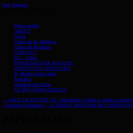
Dan Tomozei
O cărămidă din Marele Zid
Sari
Prima pagină
la
ABOUT
conținut
China
China din R. Moldova
China din România
CONTACT
EU – China
FOTOGRAFII DE POVESTE
INSTITUTUL CONFUCIUS
R. Moldova din China
România
România din China
SĂ ÎNVĂŢĂM CHINEZA
←
ABUZ DE POZIȚIE UE – Mogherini și Hahn se grăbesc să intervină
„Acordul lui Iohannis” – ACORDUL PREDĂRII NECONDIȚION
PĂPUŞA MAIA!