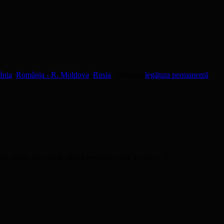
nia
,
România - R. Moldova
,
Rusia
. Salvează
legătura permanentă
.
pat public sau privat. Două personaje care au dus […]