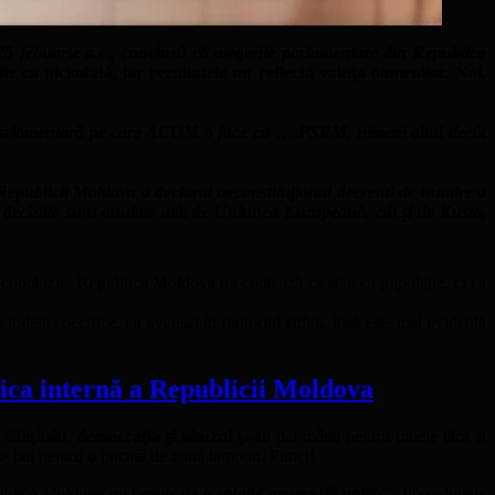
5 febuarie a.c., convinsă că alegerile parlamentare din Republica
te ca niciodată, iar rezultatele nu reflectă voinţa oamenilor. Noi,
ă parlamentară pe care ACUM o face cu … PSRM, nimeni altul decât
Republicii Moldova a declarat neconstituțional decretul de numire a
deciziile sunt anulate atât de Uniunea Europeană, cât și de Rusia,
concluzie: Republica Moldova nu contează ca stat, ca populație, ci ca
dele specifice, au avansat în teritoriul străin, însă este mai evidentă
ca internă a Republicii Moldova
a Chişinău,
democraţia şi abuzul
şi-au dat mâna pentru binele ţării şi
 se bat pentru o bucată de zonă tampon. Punct!
publica Moldova au nevoie de
o soluție negociată politic
”. Preşedintele