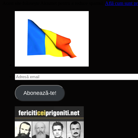
Acest site folosește Akismet pentru a reduce spamul.
Află cum sunt pro
Adresă
email
Abonează-te!