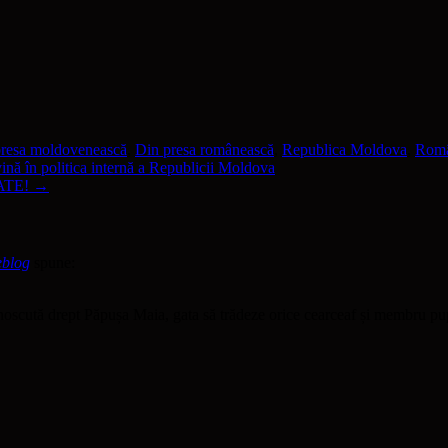
presa moldovenească
,
Din presa românească
,
Republica Moldova
,
Româ
 în politica internă a Republicii Moldova
ATE!
→
eblog
spune:
noscută drept Păpușa Maia, gata să trădeze orice cearceaf și membru pu