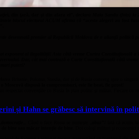
ei, din ţară, dar şi din afara ei”,
declara Maia Sandu (foto) la 2
dintele blocul electoral ACUM afirma că
“aceste alegeri au fost fura
”.
este desemnată premier al Republicii Moldova de o alianţă politic
t exponent al ilegalității! Asta câtă vreme Curtea Constituțională a 
ernului. Dar, cât mai contează o Curte Constituțională câtă vreme 
 mari puteri?
area Britanie, Polonia, Suedia, dar și de Rusia converg spre o singură 
o Moscovă dispusă la compromisuri, este fie beat, fie prost!
espectat convenţiile cu Rusia în plan politic şi militar. Fiecare cu meto
 și Hahn se grăbesc să intervină în politi
„
democraţie
„. Când o face Rusia se numeşte „
abuz”!
Iată că acum, l
ă de bine sau măcar intenţie de bine
. Doi coloşi militari şi economici
inisterul de Externe a acţionat decent, transmiţând că “
cetățenii din Re