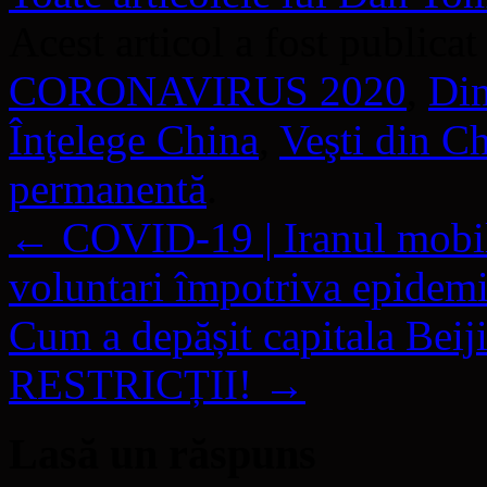
Acest articol a fost publicat
CORONAVIRUS 2020
,
Din
Înţelege China
,
Veşti din C
permanentă
.
←
COVID-19 | Iranul mobili
voluntari împotriva epidemi
Cum a depășit capitala Be
RESTRICȚII!
→
Lasă un răspuns