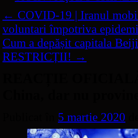
←
COVID-19 | Iranul mobili
voluntari împotriva epidemi
Cum a depășit capitala Be
RESTRICȚII!
→
REACȚIE OFICIALĂ |
China, dar nu provin
Publicat în
5 martie 2020
d