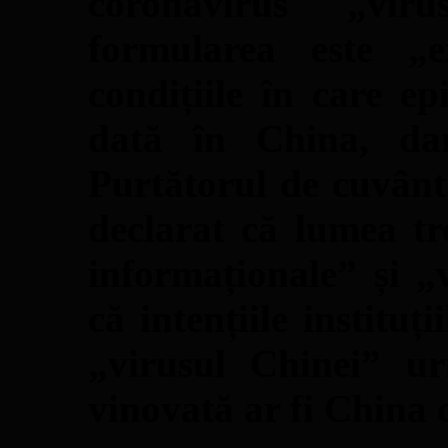
coronavirus „vir
formularea este „e
condițiile în care 
dată în China, da
Purtătorul de cuvân
declarat că lumea tr
informaționale” și „v
că intențiile institu
„virusul Chinei” ur
vinovată ar fi China c