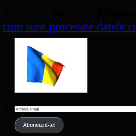
Acest site folosește Akisme
cum sunt procesate datele co
Adresă
email
Abonează-te!