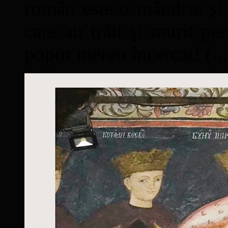
român este o mândrie şi 
care au trăit şi murit pe
popor mereu încercat! (...