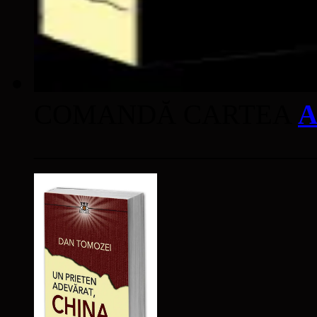
COMANDĂ CARTEA
A
____________________