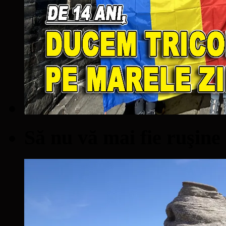
Să nu vă mai fie ruşine