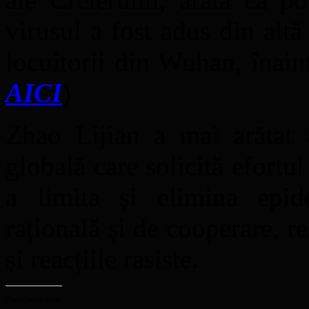
virusul a fost adus din altă
locuitorii din Wuhan, înai
AICI
)
Zhao Lijian a mai arătat
globală care solicită efortu
a limita și elimina epide
rațională și de cooperare, r
și reacțiile rasiste.
Partajează asta: