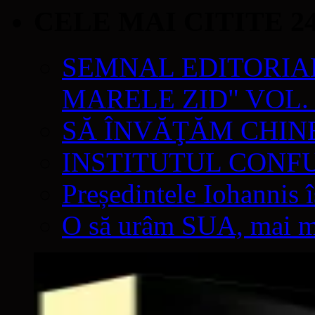
CELE MAI CITITE 2
SEMNAL EDITORIAL 
MARELE ZID" VOL. 
SĂ ÎNVĂŢĂM CHIN
INSTITUTUL CONF
Președintele Iohannis 
O să urâm SUA, mai mul