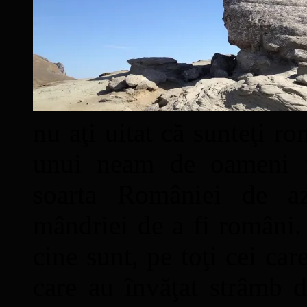
nu aţi uitat că sunteţi ro
unui neam de oameni mâ
soarta României de a
mândriei de a fi români. 
cine sunt, pe toţi cei car
care au învăţat strâmb d