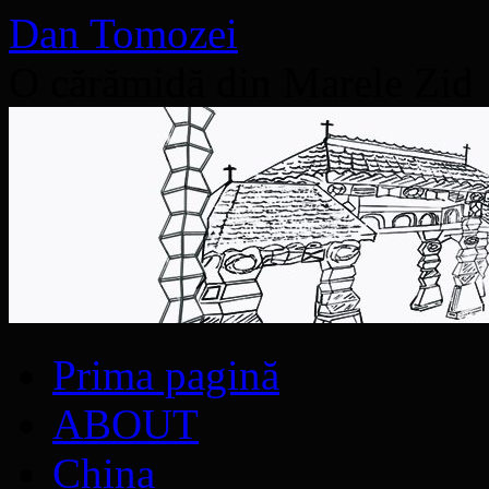
Dan Tomozei
O cărămidă din Marele Zid
Sari
Prima pagină
la
conținut
ABOUT
China