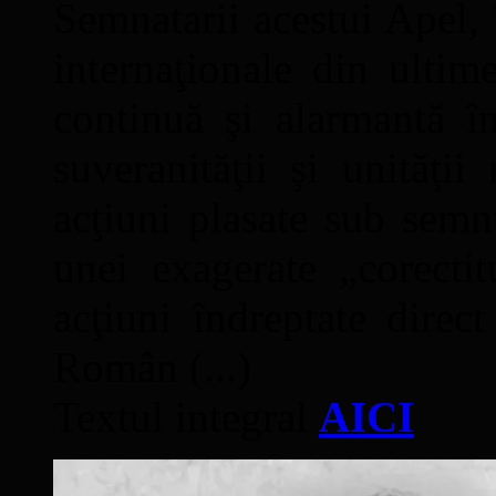
Semnatarii acestui Apel, î
internaţionale din ultime
continuă şi alarmantă în
suveranităţii şi unităţi
acţiuni plasate sub semn
unei exagerate „corectit
acţiuni îndreptate direc
Român (...)
Textul integral
AICI