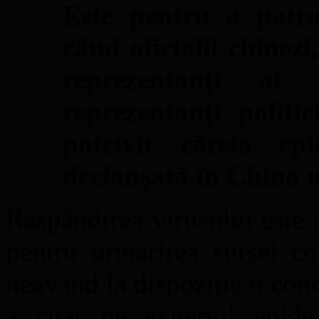
Este pentru a patra
când oficialii chinezi,
reprezentanți ai 
reprezentanți politi
potrivit căreia e
declanșată în China n
Răspândirea virusului este 
pentru urmărirea sursei co
neavând la dispoziție o concl
a citat pe expertul epi