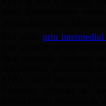
FFP2 și FFP3, mănuși, oche
feței, îmbrăcăminte medica
pentru diagnostic, laboratoa
Mai mult,
prin intermediu
fost anunțat că reprezenta
facă achiziții, inclusiv d
echipamente individuale de
FFP3, măști medicale, mă
folosință, ochelari de pr
îmbrăcăminte medicală de un