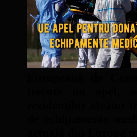
Europeană de Comer
trecute un apel, a
rezidenților străini 
de echipamente medi
actuală din Europa 