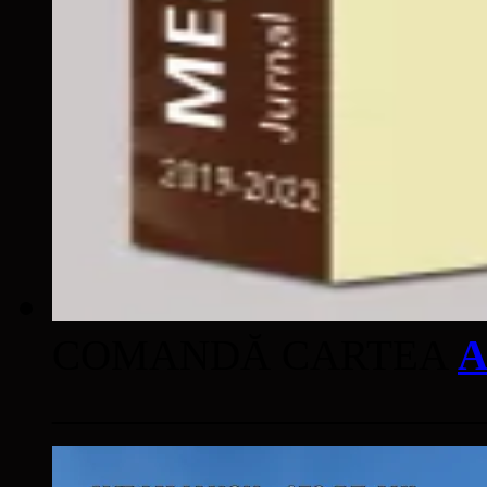
COMANDĂ CARTEA
A
____________________