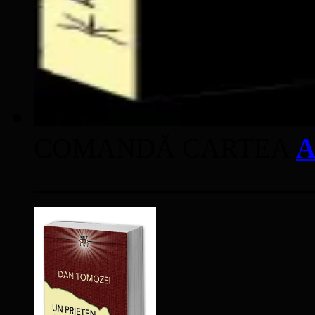
COMANDĂ CARTEA
A
____________________