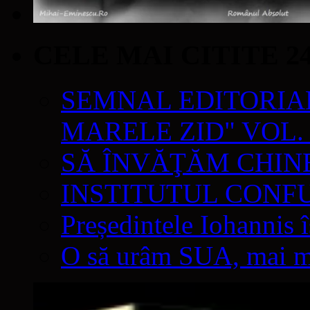
CELE MAI CITITE 2
SEMNAL EDITORIAL 
MARELE ZID" VOL. 
SĂ ÎNVĂŢĂM CHIN
INSTITUTUL CONF
Președintele Iohannis 
O să urâm SUA, mai mul