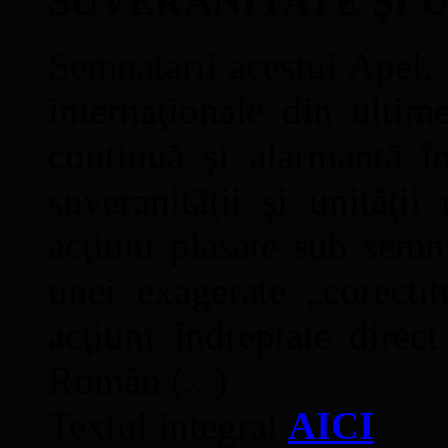
SUVERANITATE ŞI 
Semnatarii acestui Apel, î
internaţionale din ultime
continuă şi alarmantă în
suveranităţii şi unităţi
acţiuni plasate sub semn
unei exagerate „corectit
acţiuni îndreptate direc
Român (...)
Textul integral
AICI