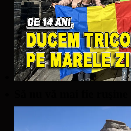
Să nu vă mai fie ruşine