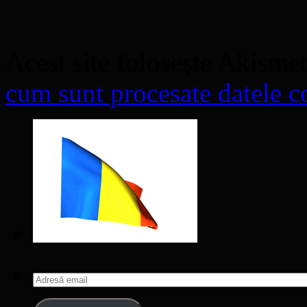
Acest site folosește Akisme
cum sunt procesate datele co
Adresă
email