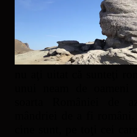
nu aţi uitat că sunteţi ro
unui neam de oameni mâ
soarta României de a
mândriei de a fi români. 
cine sunt, pe toţi cei car