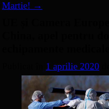
Martie!
→
UE și Camera Europe
China, apel pentru don
echipamente medical
Publicat în
1 aprilie 2020
d