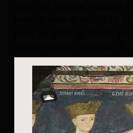
care au învăţat strâmb d
român este o mândrie şi 
care au trăit şi murit pe
popor mereu încercat! (...