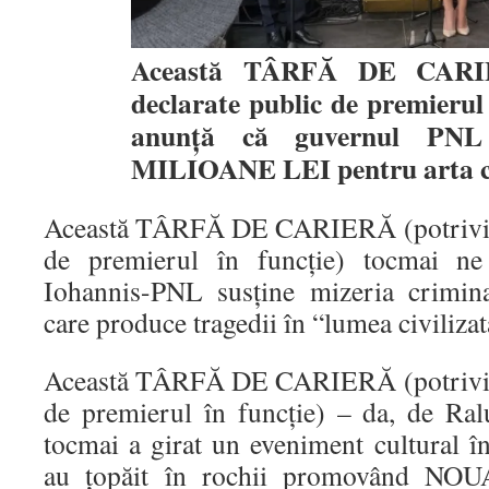
Această TÂRFĂ DE CARIER
declarate public de premierul
anunță că guvernul PN
MILIOANE LEI pentru arta 
Această TÂRFĂ DE CARIERĂ (potrivit c
de premierul în funcție) tocmai n
Iohannis-PNL susține mizeria crimina
care produce tragedii în “lumea civilizat
Această TÂRFĂ DE CARIERĂ (potrivit c
de premierul în funcție) – da, de Ra
tocmai a girat un eveniment cultural î
au țopăit în rochii promovând 