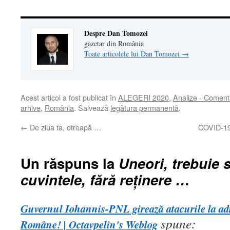
Despre Dan Tomozei
gazetar din România
Toate articolele lui Dan Tomozei
→
Acest articol a fost publicat în
ALEGERI 2020
,
Analize - Comenta
arhive
,
România
. Salvează
legătura permanentă
.
←
De ziua ta, otreapă …
COVID-19 
Un răspuns la
Uneori, trebuie 
cuvintele, fără reținere …
Guvernul Iohannis-PNL girează atacurile la adr
spune:
Române! | Octavpelin's Weblog