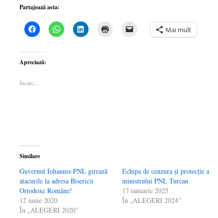
Partajează asta:
Dă
Dă
Dă
Dă
Dă
Mai mult
clic
clic
clic
clic
clic
pentru
pentru
pentru
pentru
pentru
a
partajare
a
a
a
partaja
pe
partaja
imprima(Se
trimite
pe
WhatsApp(Se
pe
deschide
o
Apreciază:
Facebook(Se
deschide
LinkedIn(Se
într-
legătură
deschide
într-
deschide
o
prin
într-
o
într-
fereastră
email
Încarc...
o
fereastră
o
nouă)
unui
fereastră
nouă)
fereastră
prieten(Se
nouă)
nouă)
deschide
într-
o
fereastră
nouă)
Similare
Guvernul Iohannis-PNL girează
Echipa de cenzura și protecție a
atacurile la adresa Bisericii
ministrului PNL Turcan
Ortodoxe Române!
17 ianuarie 2025
12 iunie 2020
În „ALEGERI 2024”
În „ALEGERI 2020”