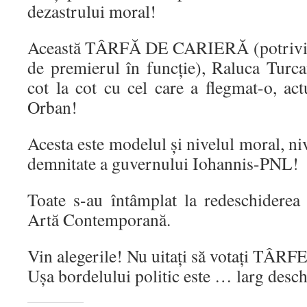
dezastrului moral!
Această TÂRFĂ DE CARIERĂ (potrivit c
de premierul în funcție), Raluca Turca
cot la cot cu cel care a flegmat-o, ac
Orban!
Acesta este modelul și nivelul moral, niv
demnitate a guvernului Iohannis-PNL!
Toate s-au întâmplat la redeschidere
Artă Contemporană.
Vin alegerile! Nu uitați să votați T
Ușa bordelului politic este … larg desch