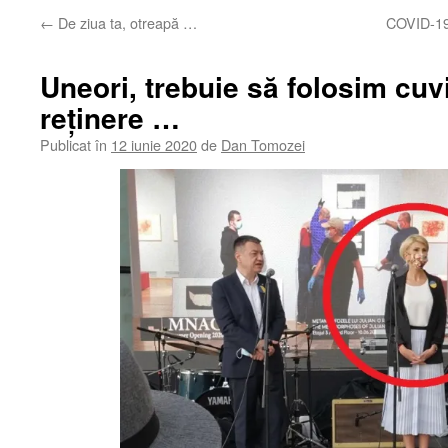
←
De ziua ta, otreapă …
COVID-19 
Uneori, trebuie să folosim cuvi
reținere …
Publicat în
12 iunie 2020
de
Dan Tomozei